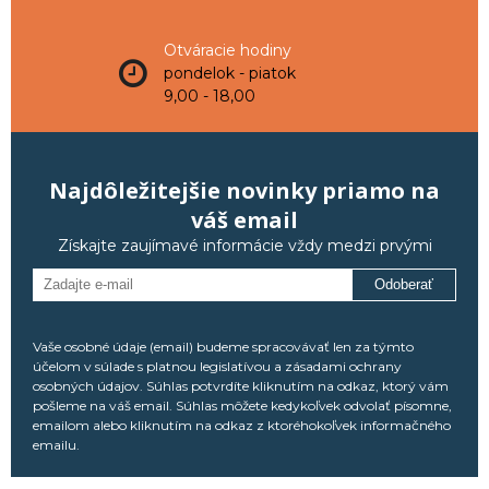
Otváracie hodiny
pondelok - piatok
9,00 - 18,00
Najdôležitejšie novinky priamo na
váš email
Získajte zaujímavé informácie vždy medzi prvými
Odoberať
Vaše osobné údaje (email) budeme spracovávať len za týmto
účelom v súlade s platnou legislatívou a zásadami ochrany
osobných údajov. Súhlas potvrdíte kliknutím na odkaz, ktorý vám
pošleme na váš email. Súhlas môžete kedykoľvek odvolať písomne,
emailom alebo kliknutím na odkaz z ktoréhokoľvek informačného
emailu.