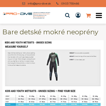
info@pro-dive.sk
0903 755466
Bare detské mokré neoprény