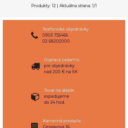
Produkty:
12
| Aktuálna strana:
1
/
1
Telefonické objednávky
0903 755466
02 68202000
Doprava zadarmo
pre objednávky
nad 200 € na SK
Tovar na sklade
expedujeme
do 24 hod.
Kamenná predajňa
Gessayova 16,