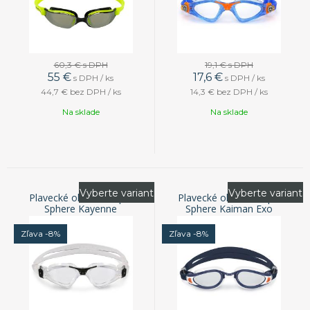
60,3 €
s DPH
19,1 €
s DPH
55
€
17,6
€
s DPH / ks
s DPH / ks
44,7 €
bez DPH / ks
14,3 €
bez DPH / ks
Na sklade
Na sklade
Vyberte variant
Vyberte variant
Plavecké okuliare Aqua
Plavecké okuliare Aqua
Sphere Kayenne
Sphere Kaiman Exo
Zľava -8%
Zľava -8%