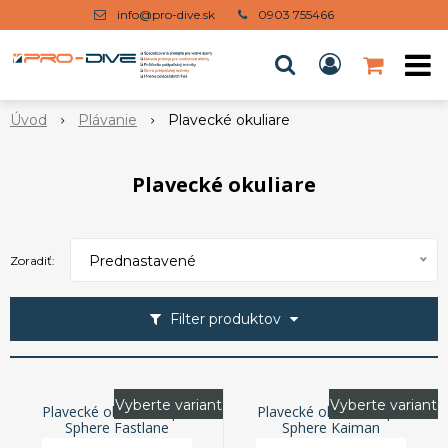
info@pro-dive.sk
0903 755466
Úvod
Plávanie
Plavecké okuliare
Plavecké okuliare
Prednastavené
Zoradiť:
Filter produktov
Vyberte variant
Vyberte variant
Plavecké okuliare Aqua
Plavecké okuliare Aqua
Sphere Fastlane
Sphere Kaiman