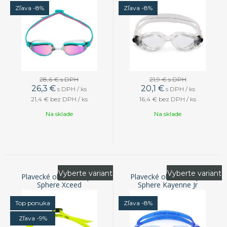
Zľava -8%
Zľava -8%
28,6 €
s DPH
21,9 €
s DPH
26,3
€
20,1
€
s DPH / ks
s DPH / ks
21,4 €
bez DPH / ks
16,4 €
bez DPH / ks
Na sklade
Na sklade
Vyberte variant
Vyberte variant
Plavecké okuliare Aqua
Plavecké okuliare Aqua
Sphere Xceed
Sphere Kayenne Jr
Top ponuka
Zľava -8%
Zľava -9%