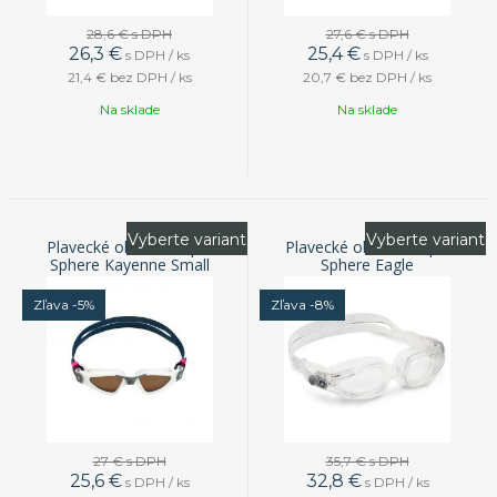
28,6 €
s DPH
27,6 €
s DPH
26,3
€
25,4
€
s DPH / ks
s DPH / ks
21,4 €
bez DPH / ks
20,7 €
bez DPH / ks
Na sklade
Na sklade
Vyberte variant
Vyberte variant
Plavecké okuliare Aqua
Plavecké okuliare Aqua
Sphere Kayenne Small
Sphere Eagle
Zľava -5%
Zľava -8%
27 €
s DPH
35,7 €
s DPH
25,6
€
32,8
€
s DPH / ks
s DPH / ks