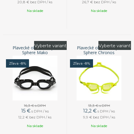
20,8 €
bez DPH / ks
26,7 €
bez DPH / ks
Na sklade
Na sklade
Vyberte variant
Vyberte variant
Plavecké okuliare Aqua
Plavecké okuliare Aqua
Sphere Mako
Sphere Chronos
Zľava -8%
Zľava -8%
16,3 €
s DPH
13,3 €
s DPH
15
€
12,2
€
s DPH / ks
s DPH / ks
12,2 €
bez DPH / ks
9,9 €
bez DPH / ks
Na sklade
Na sklade