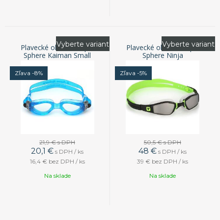
Vyberte variant
Vyberte variant
Plavecké okuliare Aqua
Plavecké okuliare Aqua
Sphere Kaiman Small
Sphere Ninja
Zľava -8%
Zľava -5%
21,9 €
s DPH
50,5 €
s DPH
20,1
€
48
€
s DPH / ks
s DPH / ks
16,4 €
bez DPH / ks
39 €
bez DPH / ks
Na sklade
Na sklade