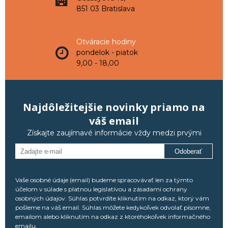
851 03 Bratislava
Otváracie hodiny
pondelok - piatok
9,00 - 18,00
Najdôležitejšie novinky priamo na
váš email
Získajte zaujímavé informácie vždy medzi prvými
Odoberať
Vaše osobné údaje (email) budeme spracovávať len za týmto
účelom v súlade s platnou legislatívou a zásadami ochrany
osobných údajov. Súhlas potvrdíte kliknutím na odkaz, ktorý vám
pošleme na váš email. Súhlas môžete kedykoľvek odvolať písomne,
emailom alebo kliknutím na odkaz z ktoréhokoľvek informačného
emailu.