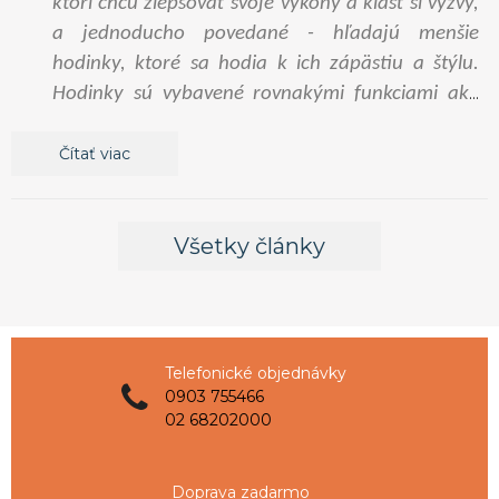
ktorí chcú zlepšovať svoje výkony a klásť si výzvy,
a jednoducho povedané - hľadajú menšie
hodinky, ktoré sa hodia k ich zápästiu a štýlu.
Hodinky sú vybavené rovnakými funkciami ako
Suunto Race – len v menšom balení.
Čítať viac
Všetky články
Telefonické objednávky
0903 755466
02 68202000
Doprava zadarmo