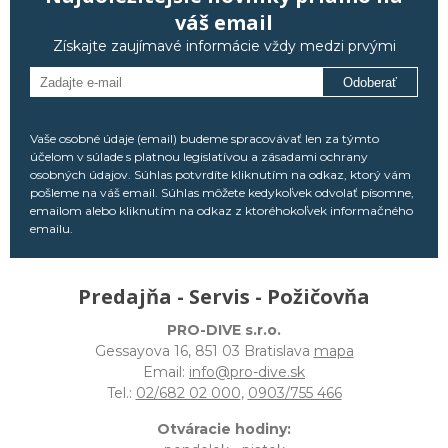
váš email
Získajte zaujímavé informácie vždy medzi prvými
Odoberať
Vaše osobné údaje (email) budeme spracovávať len za týmto
účelom v súlade s platnou legislatívou a zásadami ochrany
osobných údajov. Súhlas potvrdíte kliknutím na odkaz, ktorý vám
pošleme na váš email. Súhlas môžete kedykoľvek odvolať písomne,
emailom alebo kliknutím na odkaz z ktoréhokoľvek informačného
emailu.
Predajňa - Servis - Požičovňa
PRO-DIVE s.r.o.
Gessayova 16, 851 03 Bratislava
mapa
Email:
info@pro-dive.sk
Tel.:
02/682 02 000
,
0903/755 466
Otváracie hodiny: