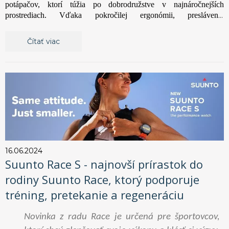
potápačov, ktorí túžia po dobrodružstve v najnáročnejších
prostrediach. Vďaka pokročilej ergonómii, preslávenej
spoľahlivosti a super hladkému dýchaniu poskytuje
EVX200
vynikajúci výkon za všetkých podmienok. Či už skúmate teplé
Čítať viac
útesy alebo sa pohybujete vo vrakoch v ľadových vodách, táto
automatika je navrhnutá tak, aby poskytovala optimálne dýchanie,
bezpečnosť a kontrolu – bez ohľadu na to, kam vás váš ponor
zavedie.
16.06.2024
Suunto Race S - najnovší prírastok do
rodiny Suunto Race, ktorý podporuje
tréning, pretekanie a regeneráciu
Novinka z radu Race je určená pre športovcov,