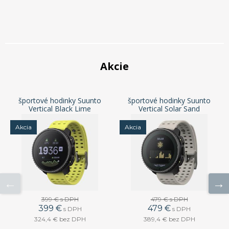
Akcie
športové hodinky Suunto
športové hodinky Suunto
Vertical Black Lime
Vertical Solar Sand
Akcia
Akcia
399 €
s DPH
479 €
s DPH
399 €
479 €
s DPH
s DPH
324,4 €
bez DPH
389,4 €
bez DPH