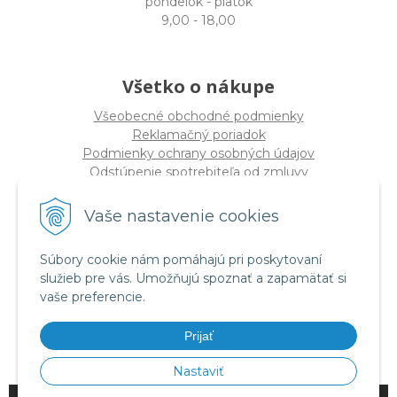
pondelok - piatok
9,00 - 18,00
Všetko o nákupe
Všeobecné obchodné podmienky
Reklamačný poriadok
Podmienky ochrany osobných údajov
Odstúpenie spotrebiteľa od zmluvy
Vaše nastavenie cookies
O spoločnosti
PRO-DIVE s.r.o
Súbory cookie nám pomáhajú pri poskytovaní
Dulovo námestie 12, 821 08 Bratislava
služieb pre vás. Umožňujú spoznať a zapamätať si
(
Sídlo nie PREDAJŇA
)
vaše preferencie.
IČO: 17328934
DIČ: 2020294320
Prijať
IČ DPH SK2020294320
Nastaviť