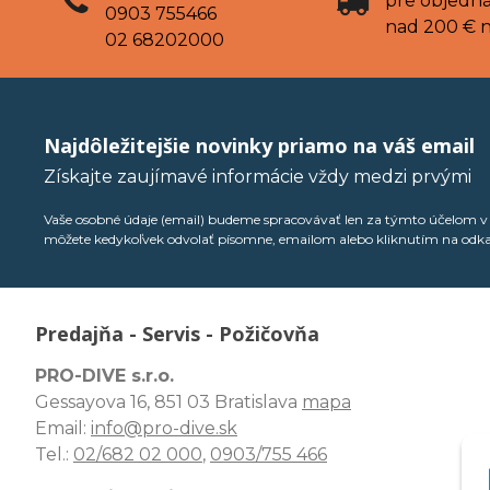
pre objedn
0903 755466
nad 200 € 
02 68202000
Najdôležitejšie novinky priamo na váš email
Získajte zaujímavé informácie vždy medzi prvými
Vaše osobné údaje (email) budeme spracovávať len za týmto účelom v s
môžete kedykoľvek odvolať písomne, emailom alebo kliknutím na odk
Predajňa - Servis - Požičovňa
PRO-DIVE s.r.o.
Gessayova 16, 851 03 Bratislava
mapa
Email:
info@pro-dive.sk
Tel.:
02/682 02 000
,
0903/755 466