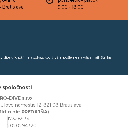
yova 16,
pondelok - piatok
 Bratislava
9,00 - 18,00
tvrdíte kliknutím na odkaz, ktorý vám pošleme na váš email. Súhlas
 spoločnosti
RO-DIVE s.r.o
ulovo námestie 12, 821 08 Bratislava
Sídlo nie PREDAJŇA
)
ČO: 17328934
IČ: 2020294320