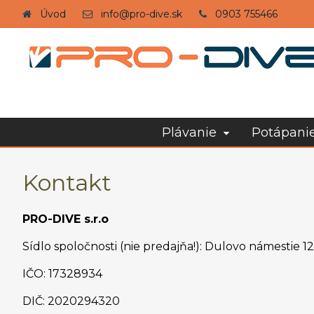
Úvod
info@pro-dive.sk
0903 755466
Plávanie
Potápani
Kontakt
PRO-DIVE s.r.o
Sídlo spoločnosti (nie predajňa!): Dulovo námestie 12
IČO: 17328934
DIČ: 2020294320