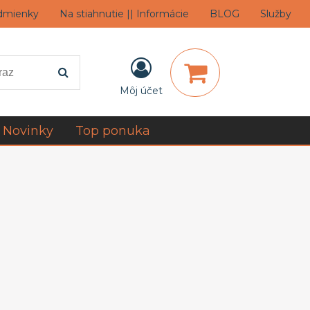
dmienky
Na stiahnutie || Informácie
BLOG
Služby
Môj účet
Novinky
Top ponuka