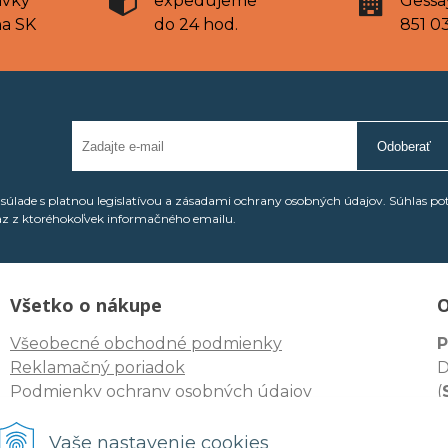
ávky
expedujeme
Gessa
na SK
do 24 hod.
851 03
Odoberať
úlade s platnou legislatívou a zásadami ochrany osobných údajov. Súhlas po
az z ktoréhokoľvek informačného emailu.
Všetko o nákupe
O
Všeobecné obchodné podmienky
P
Reklamačný poriadok
D
Podmienky ochrany osobných údajov
(
I
Odstúpenie spotrebiteľa od zmluvy
D
Vaše nastavenie cookies