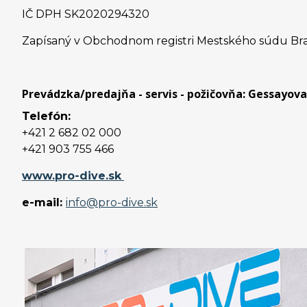
IČ DPH SK2020294320
Zapísaný v Obchodnom registri Mestského súdu Bratisl
Prevádzka/predajňa - servis - požičovňa:
Gessayova 
Telefón:
+421 2 682 02 000
+421 903 755 466
www.pro-dive.sk
e-mail:
info@pro-dive.sk