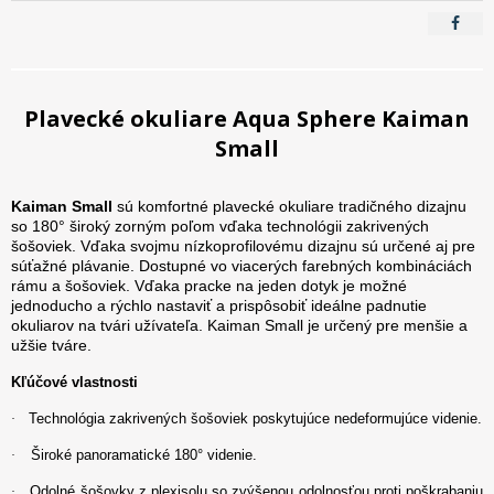
Plavecké okuliare Aqua Sphere Kaiman
Small
Kaiman Small
sú komfortné plavecké okuliare tradičného dizajnu
so 180° široký zorným poľom vďaka technológii zakrivených
šošoviek. Vďaka svojmu nízkoprofilovému dizajnu sú určené aj pre
súťažné plávanie. Dostupné vo viacerých farebných kombináciách
rámu a šošoviek. Vďaka pracke na jeden dotyk je možné
jednoducho a rýchlo nastaviť a prispôsobiť ideálne padnutie
okuliarov na tvári užívateľa. Kaiman Small je určený pre menšie a
užšie tváre.
Kľúčové vlastnosti
Technológia zakrivených šošoviek poskytujúce nedeformujúce videnie.
·
Široké panoramatické 180° videnie.
·
Odolné šošovky z plexisolu so zvýšenou odolnosťou proti poškrabaniu
·