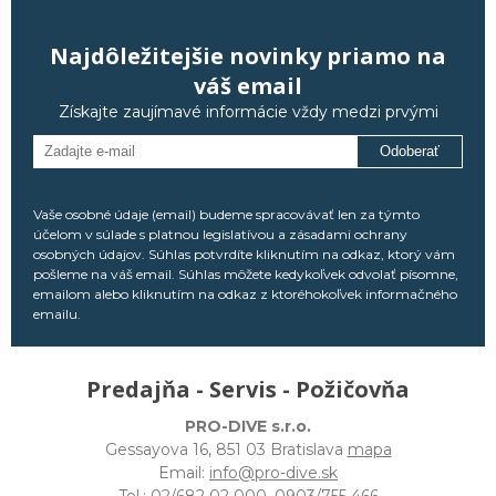
Najdôležitejšie novinky priamo na
váš email
Získajte zaujímavé informácie vždy medzi prvými
Odoberať
Vaše osobné údaje (email) budeme spracovávať len za týmto
účelom v súlade s platnou legislatívou a zásadami ochrany
osobných údajov. Súhlas potvrdíte kliknutím na odkaz, ktorý vám
pošleme na váš email. Súhlas môžete kedykoľvek odvolať písomne,
emailom alebo kliknutím na odkaz z ktoréhokoľvek informačného
emailu.
Predajňa - Servis - Požičovňa
PRO-DIVE s.r.o.
Gessayova 16, 851 03 Bratislava
mapa
Email:
info@pro-dive.sk
Tel.:
02/682 02 000
,
0903/755 466