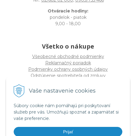
Otváracie hodiny:
pondelok - piatok
9,00 - 18,00
Všetko o nákupe
Všeobecné obchodné podmienky
Reklamačný poriadok
Podmienky ochrany osobných údajov
Odstúpenie spotrebiteľa od zmluvy
Vaše nastavenie cookies
O spoločnosti
PRO-DIVE s.r.o
Súbory cookie nám pomáhajú pri poskytovaní
Dulovo námestie 12, 821 08 Bratislava
služieb pre vás. Umožňujú spoznať a zapamätať si
(
Sídlo nie PREDAJŇA
)
vaše preferencie.
IČO: 17328934
DIČ: 2020294320
Prijať
IČ DPH SK2020294320