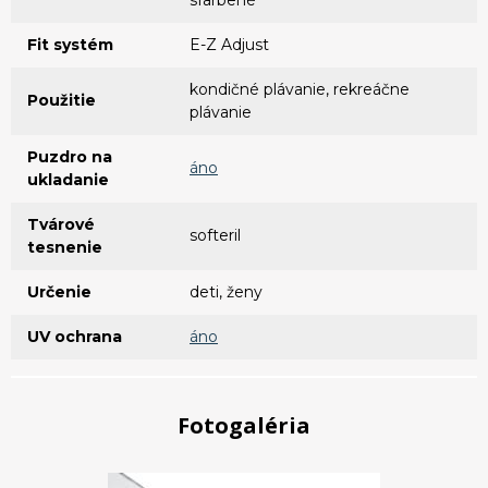
Fit systém
E-Z Adjust
kondičné plávanie, rekreáčne
Použitie
plávanie
Puzdro na
áno
ukladanie
Tvárové
softeril
tesnenie
Určenie
deti, ženy
UV ochrana
áno
Fotogaléria