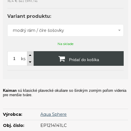
16,4 €
bez DPH / ks
Variant produktu:
modrý rám / číre šošovky
Na sklade
ks
Pridať do košíka
Kaiman
sú klasické plavecké okuliare so širokým zorným poľom videnia
pre menšie tváre.
Výrobca:
Aqua Sphere
Obj. čislo:
EP1214141LC