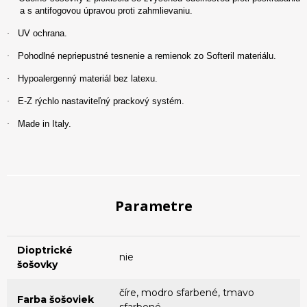
a s antifogovou úpravou proti zahmlievaniu.
UV ochrana.
·
Pohodlné nepriepustné tesnenie a remienok zo Softeril materiálu.
·
Hypoalergenný materiál bez latexu.
·
E-Z rýchlo nastaviteľný prackový systém.
·
Made in Italy.
·
Parametre
Dioptrické
nie
šošovky
číre, modro sfarbené, tmavo
Farba šošoviek
sfarbené