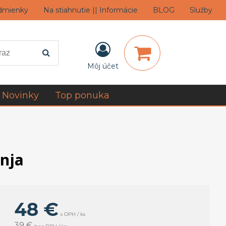
dmienky
Na stiahnutie || Informácie
BLOG
Služby
Môj účet
Novinky
Top ponuka
inja
48 €
s DPH / ks
39 €