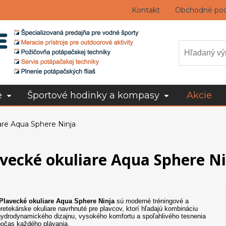
Kontakt
Obchodné po
e
Športové hodinky a kompasy
Akcie
are Aqua Sphere Ninja
vecké okuliare Aqua Sphere N
Plavecké okuliare Aqua Sphere
Ninja
sú moderné tréningové a
retekárske okuliare navrhnuté pre plavcov, ktorí hľadajú kombináciu
ydrodynamického dizajnu, vysokého komfortu a spoľahlivého tesnenia
očas každého plávania.