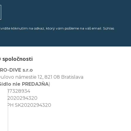
tvrdíte kliknutím na odkaz, ktorý vám pošleme na váš email. Súhlas
 spoločnosti
RO-DIVE s.r.o
ulovo námestie 12, 821 08 Bratislava
Sídlo nie PREDAJŇA
)
ČO: 17328934
IČ: 2020294320
Č DPH SK2020294320