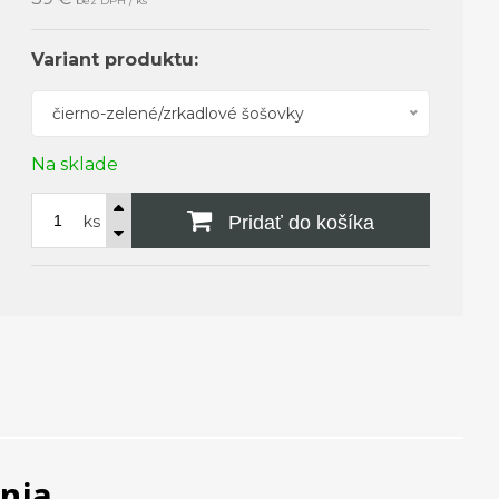
bez DPH / ks
Variant produktu:
čierno-zelené/zrkadlové šošovky
Na sklade
ks
Pridať do košíka
inja