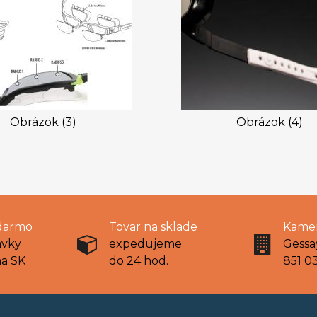
Obrázok (3)
Obrázok (4)
darmo
Tovar na sklade
Kamen
ávky
expedujeme
Gessa
na SK
do 24 hod.
851 03