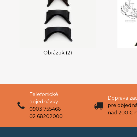
Obrázok (2)
Telefonické
Doprava za
objednávky
pre objedn
0903 755466
nad 200 € 
02 68202000