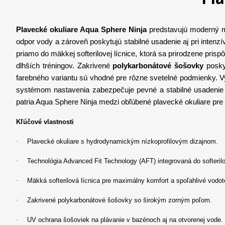
Plavecké okuliare Aqua Sphere Ninja
predstavujú moderný 
odpor vody a zároveň poskytujú stabilné usadenie aj pri inten
priamo do mäkkej softerilovej lícnice, ktorá sa prirodzene pri
dlhších tréningov. Zakrivené
polykarbonátové šošovky
poskyt
farebného variantu sú vhodné pre rôzne svetelné podmienky. V
systémom nastavenia zabezpečuje pevné a stabilné usadenie p
patria Aqua Sphere Ninja medzi obľúbené plavecké okuliare pre p
Kľúčové vlastnosti
·
Plavecké okuliare s hydrodynamickým nízkoprofilovým dizajnom.
·
Technológia Advanced Fit Technology (AFT) integrovaná do softerilov
·
Mäkká softerilová lícnica pre maximálny komfort a spoľahlivé vodot
·
Zakrivené polykarbonátové šošovky so širokým zorným poľom.
·
UV ochrana šošoviek na plávanie v bazénoch aj na otvorenej vode.