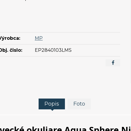
Výrobca:
MP
Obj. čislo:
EP2840103LMS
Popis
Foto
vecké okuliare Aqua Sphere N