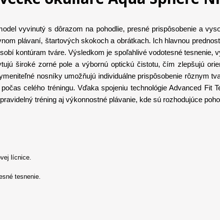
model vyvinutý s dôrazom na pohodlie, presné prispôsobenie a vy
zívnom plávaní, štartových skokoch a obrátkach. Ich hlavnou prednos
spôsobí kontúram tváre. Výsledkom je spoľahlivé vodotesné tesnenie, 
ujú široké zorné pole a výbornú optickú čistotu, čím zlepšujú o
ymeniteľné nosníky umožňujú individuálne prispôsobenie rôznym tvar
očas celého tréningu. Vďaka spojeniu technológie Advanced Fit T
ravidelný tréning aj výkonnostné plávanie, kde sú rozhodujúce pohodli
ej lícnice.
esné tesnenie.