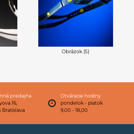
Obrázok (5)
ná predajňa
Otváracie hodiny
yova 16,
pondelok - piatok
 Bratislava
9,00 - 18,00