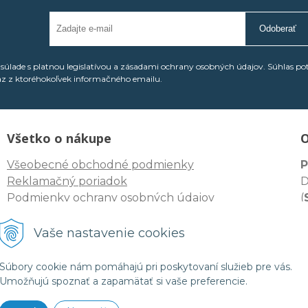
Odoberať
úlade s platnou legislatívou a zásadami ochrany osobných údajov. Súhlas po
az z ktoréhokoľvek informačného emailu.
Všetko o nákupe
O
Všeobecné obchodné podmienky
P
Reklamačný poriadok
D
Podmienky ochrany osobných údajov
(
I
Odstúpenie spotrebiteľa od zmluvy
D
Vaše nastavenie cookies
I
Súbory cookie nám pomáhajú pri poskytovaní služieb pre vás.
Umožňujú spoznať a zapamätať si vaše preferencie.