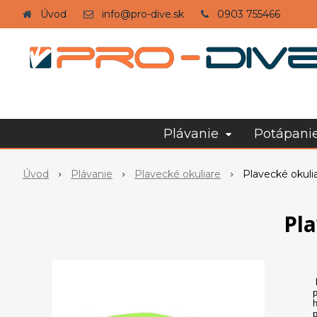
Úvod
info@pro-dive.sk
0903 755466
Plávanie
Potápani
Úvod
Plávanie
Plavecké okuliare
Plavecké okuli
Pla
p
h
p