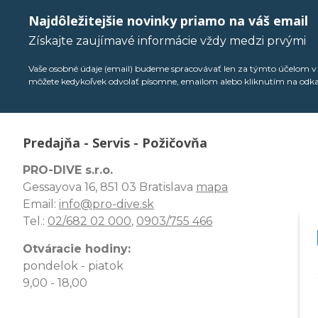
Najdôležitejšie novinky priamo na váš email
Získajte zaujímavé informácie vždy medzi prvými
Vaše osobné údaje (email) budeme spracovávať len za týmto účelom v s
môžete kedykoľvek odvolať písomne, emailom alebo kliknutím na odk
Predajňa - Servis - Požičovňa
PRO-DIVE s.r.o.
Gessayova 16, 851 03 Bratislava
mapa
Email:
info@pro-dive.sk
Tel.:
02/682 02 000
,
0903/755 466
Otváracie hodiny:
pondelok - piatok
9,00 - 18,00