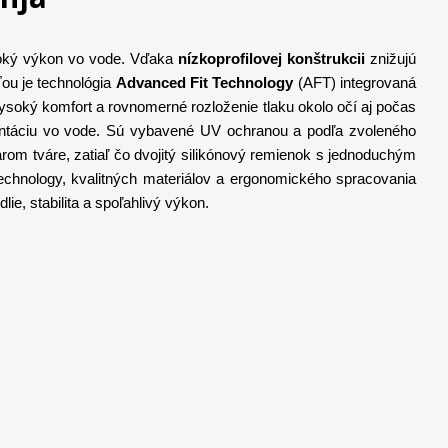
soký výkon vo vode. Vďaka
nízkoprofilovej konštrukcii
znižujú
ťou je technológia
Advanced Fit Technology
(AFT)
integrovaná
vysoký komfort a rovnomerné rozloženie tlaku okolo očí aj počas
rientáciu vo vode. Sú vybavené UV ochranou a podľa zvoleného
om tváre, zatiaľ čo dvojitý silikónový remienok s jednoduchým
echnology, kvalitných materiálov a ergonomického spracovania
e, stabilita a spoľahlivý výkon.