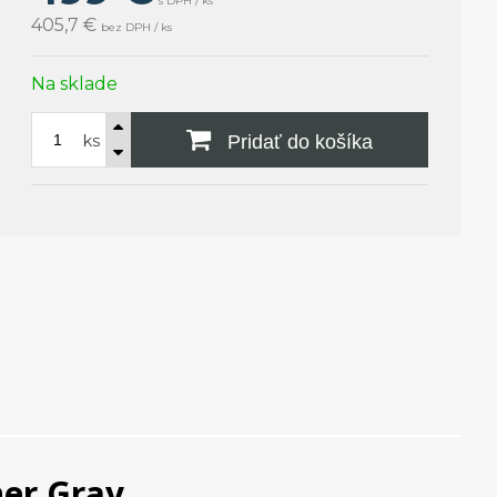
s DPH / ks
405,7 €
bez DPH / ks
Na sklade
ks
Pridať do košíka
her Gray