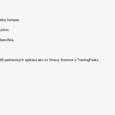
tálny kompas;
užitím;
špecifiká;
200 partnerských aplikácii ako sú Strava, Kommot a TrainingPeaks;