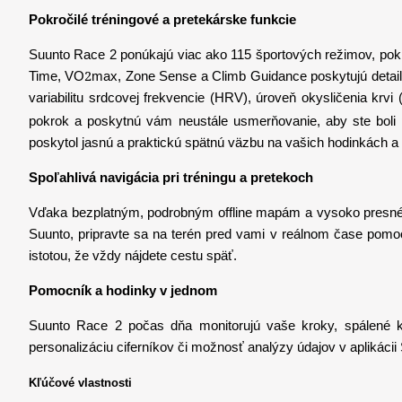
Pokročilé tréningové a pretekárske funkcie
Suunto Race 2 ponúkajú viac ako 115 športových režimov, pokrýva
2
Time, VO
max, Zone Sense a Climb Guidance poskytujú detail
variabilitu srdcovej frekvencie (HRV), úroveň okysličenia krvi
pokrok a poskytnú vám neustále usmerňovanie, aby ste boli p
poskytol jasnú a praktickú spätnú väzbu na vašich hodinkách a v
Spoľahlivá navigácia pri tréningu a pretekoch
Vďaka bezplatným, podrobným offline mapám a vysoko presném
Suunto, pripravte sa na terén pred vami v reálnom čase pomo
istotou, že vždy nájdete cestu späť.
Pomocník a hodinky v jednom
Suunto Race 2 počas dňa monitorujú vaše kroky, spálené kal
personalizáciu ciferníkov či možnosť analýzy údajov v aplikáci
Kľúčové vlastnosti