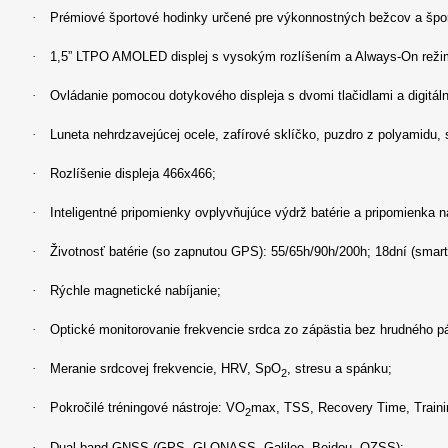
·
Prémiové športové hodinky určené pre výkonnostných bežcov a špo
·
1,5” LTPO AMOLED displej s vysokým rozlíšením a Always-On rež
·
Ovládanie pomocou dotykového displeja s dvomi tlačidlami a digitál
·
Luneta nehrdzavejúcej ocele, zafírové sklíčko, puzdro z polyamidu,
·
Rozlíšenie displeja 466x466;
·
Inteligentné pripomienky ovplyvňujúce výdrž batérie a pripomienka n
·
Životnosť batérie (so zapnutou GPS): 55/65h/90h/200h; 18dní (smar
·
Rýchle magnetické nabíjanie;
·
Optické monitorovanie frekvencie srdca zo zápästia bez hrudného p
·
Meranie srdcovej frekvencie, HRV, SpO
, stresu a spánku;
2
·
Pokročilé tréningové nástroje: VO
max, TSS, Recovery Time, Traini
2
·
Dual-band GNSS (GPS, GLONASS, Galileo, Beidou, QZSS);