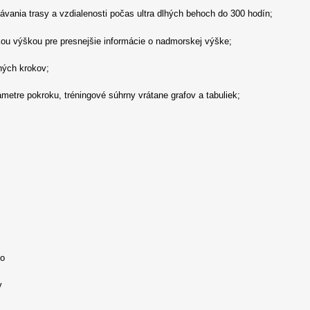
vania trasy a vzdialenosti počas ultra dlhých behoch do 300 hodín;
u výškou pre presnejšie informácie o nadmorskej výške;
ných krokov;
metre pokroku, tréningové súhrny vrátane grafov a tabuliek;
to
v