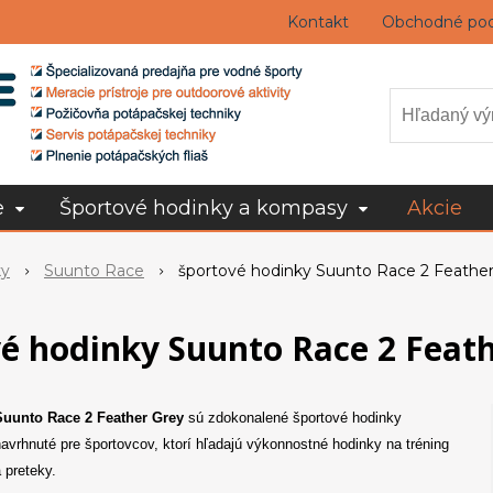
Kontakt
Obchodné po
e
Športové hodinky a kompasy
Akcie
ky
Suunto Race
športové hodinky Suunto Race 2 Feather
é hodinky Suunto Race 2 Feat
Suunto Race 2 Feather Grey
sú zdokonalené športové hodinky
avrhnuté pre športovcov, ktorí hľadajú výkonnostné hodinky na tréning
 preteky.