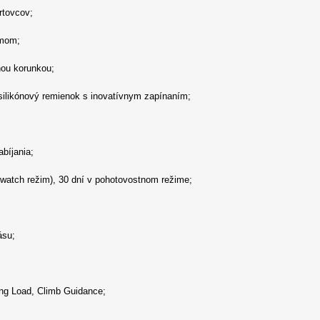
rtovcov;
imom;
nou korunkou;
 silikónový remienok s inovatívnym zapínaním;
abíjania;
twatch režim), 30 dní v pohotovostnom režime;
ásu;
ng Load, Climb Guidance;