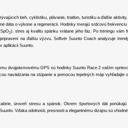
júcich beh, cyklistiku, plávanie, triatlon, turistiku a ďalšie aktivi
né dáta o výkone a regenerácii. Hodinky merajú srdcovú frekvenciu
 (SpO
). stres aj kvalitu spánku vrátane jeho fáz. Po tréningu vá
2
ripravení na ďalšiu výzvu. Softvér Suunto Coach analyzuje trendy
 aplikácii Suunto.
u dvojpásmovému GPS sú hodinky Suunto Race 2 vaším sprievodcom, 
cou navádzania na stúpanie a pomocou tepelných máp vyhľadajte obľ
órie, úroveň stresu a spánok. Okrem športových dát ponúkajú aj
i Suunto. Vďaka odolnosti, presnosti a elegantnému dizajnu sú vhodné