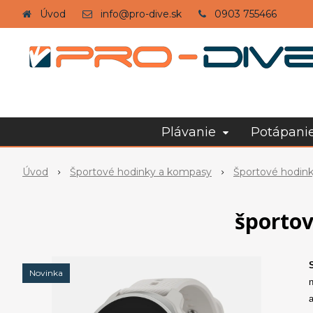
Úvod
info@pro-dive.sk
0903 755466
Plávanie
Potápani
Úvod
Športové hodinky a kompasy
Športové hodin
športov
Novinka
n
a