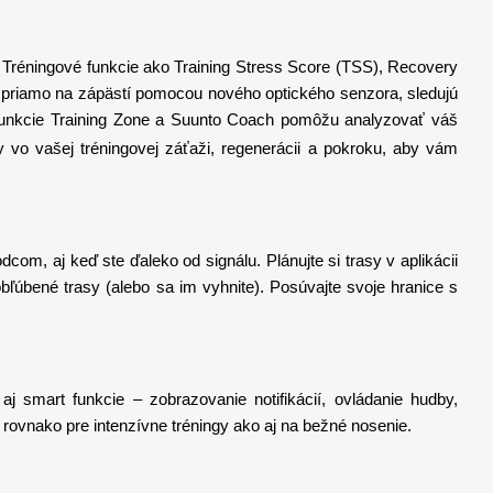
ty. Tréningové funkcie ako Training Stress Score (TSS), Recovery
 priamo na zápästí pomocou nového optického senzora, sledujú
m funkcie Training Zone a Suunto Coach pomôžu analyzovať váš
 vo vašej tréningovej záťaži, regenerácii a pokroku, aby vám
aj keď ste ďaleko od signálu. Plánujte si trasy v aplikácii
úbené trasy (alebo sa im vyhnite). Posúvajte svoje hranice s
 smart funkcie – zobrazovanie notifikácií, ovládanie hudby,
 rovnako pre intenzívne tréningy ako aj na bežné nosenie.