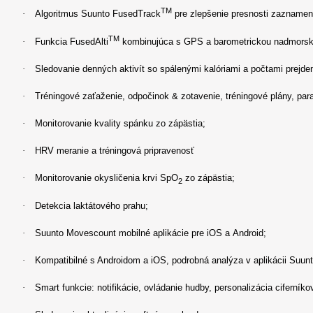
TM
·
Algoritmus Suunto FusedTrack
pre zlepšenie presnosti zaznamená
TM
·
Funkcia FusedAlti
kombinujúca s GPS a barometrickou nadmorsko
·
Sledovanie denných aktivít so spálenými kalóriami a počtami prejde
·
Tréningové zaťaženie, odpočinok & zotavenie, tréningové plány, para
·
Monitorovanie kvality spánku zo zápästia;
·
HRV meranie a tréningová pripravenosť
·
Monitorovanie okysličenia krvi SpO
zo zápästia;
2
·
Detekcia laktátového prahu;
·
Suunto Movescount mobilné aplikácie pre iOS a Android;
·
Kompatibilné s Androidom a iOS, podrobná analýza v aplikácii Suun
·
Smart funkcie: notifikácie, ovládanie hudby, personalizácia ciferníko