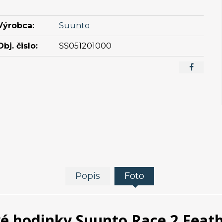
Výrobca:
Suunto
Obj. čislo:
SS051201000
Popis
Foto
é hodinky Suunto Race 2 Feat