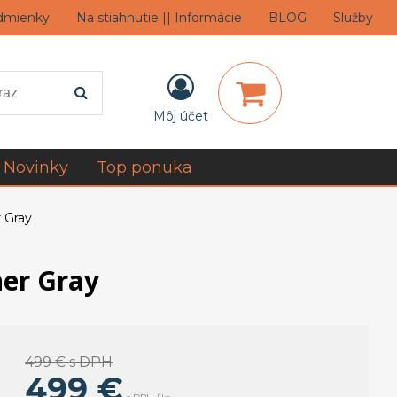
dmienky
Na stiahnutie || Informácie
BLOG
Služby
Môj účet
Novinky
Top ponuka
 Gray
her Gray
499 €
s DPH
499
€