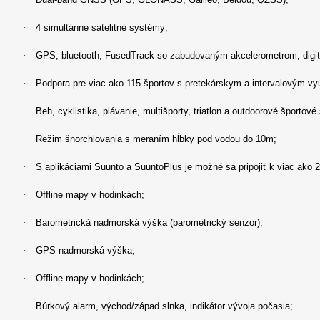
·
4 simultánne satelitné systémy;
·
GPS, bluetooth, FusedTrack so zabudovaným akcelerometrom, digi
·
Podpora pre viac ako 115 športov s pretekárskym a intervalovým vy
·
Beh, cyklistika, plávanie, multišporty, triatlon a outdoorové športové 
·
Režim šnorchlovania s meraním hĺbky pod vodou do 10m;
·
S aplikáciami Suunto a SuuntoPlus je možné sa pripojiť k viac ako 
·
Offline mapy v hodinkách;
·
Barometrická nadmorská výška (barometrický senzor);
·
GPS nadmorská výška;
·
Offline mapy v hodinkách;
·
Búrkový alarm, východ/západ slnka, indikátor vývoja počasia;