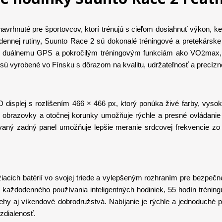
vrhnuté pre športovcov, ktorí trénujú s cieľom dosiahnuť výkon, keď
odennej rutiny, Suunto Race 2 sú dokonalé tréningové a pretekár
2
duálnemu GPS a pokročilým tréningovým funkciám ako VO
max,
 sú vyrobené vo Fínsku s dôrazom na kvalitu, udržateľnosť a precízn
plej s rozlíšením 466 × 466 px, ktorý ponúka živé farby, vysoký 
j obrazovky a otočnej korunky umožňuje rýchle a presné ovládanie a
vaný zadný panel umožňuje lepšie meranie srdcovej frekvencie zo
acich batérií vo svojej triede a vylepšeným rozhraním pre bezpečné
e každodenného používania inteligentných hodiniek, 55 hodín trénin
behy aj víkendové dobrodružstvá. Nabíjanie je rýchle a jednoduché 
vzdialenosť.