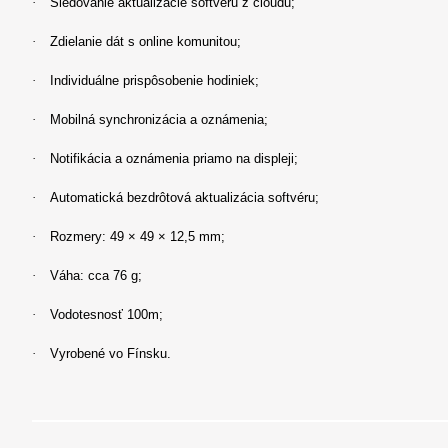
·
Sledovanie aktualizácie softvéru z cloudu;
·
Zdielanie dát s online komunitou;
·
Individuálne prispôsobenie hodiniek;
·
Mobilná synchronizácia a oznámenia;
·
Notifikácia a oznámenia priamo na displeji;
·
Automatická bezdrôtová aktualizácia softvéru;
·
Rozmery: 49 × 49 × 12,5 mm;
·
Váha: cca 76 g;
·
Vodotesnosť 100m;
·
Vyrobené vo Fínsku.