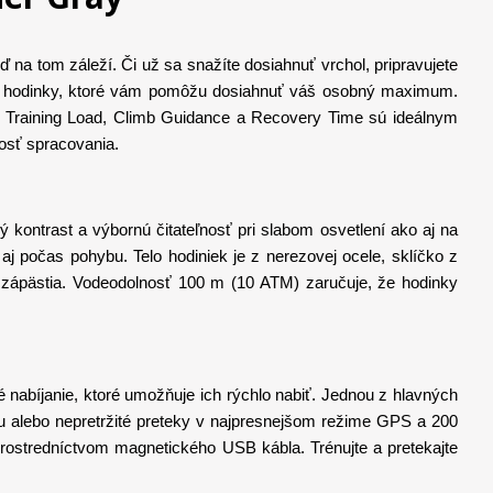
 na tom záleží. Či už sa snažíte dosiahnuť vrchol, pripravujete
ske hodinky, ktoré vám pomôžu dosiahnuť váš osobný maximum.
 Training Load, Climb Guidance a Recovery Time sú ideálnym
osť spracovania.
kontrast a výbornú čitateľnosť pri slabom osvetlení ako aj na
j počas pohybu. Telo hodiniek je z nerezovej ocele, sklíčko z
 zápästia. Vodeodolnosť 100 m (10 ATM) zaručuje, že hodinky
 nabíjanie, ktoré umožňuje ich rýchlo nabiť. Jednou z hlavných
gu alebo nepretržité preteky v najpresnejšom režime GPS a 200
prostredníctvom magnetického USB kábla. Trénujte a pretekajte