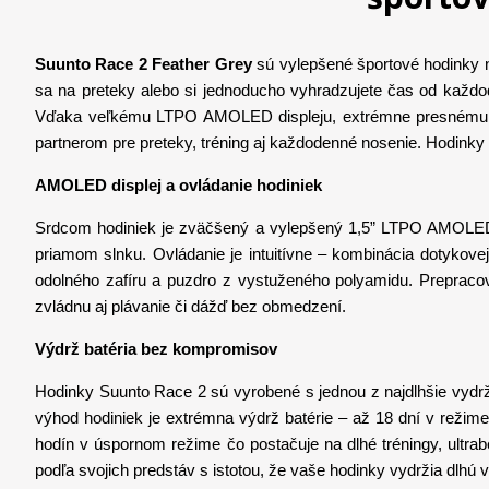
Suunto Race 2 Feather Grey
sú vylepšené športové hodinky na
sa na preteky alebo si jednoducho vyhradzujete čas od každ
Vďaka veľkému LTPO AMOLED displeju, extrémne presnému 
partnerom pre preteky, tréning aj každodenné nosenie. Hodinky
AMOLED displej a ovládanie hodiniek
Srdcom hodiniek je zväčšený a vylepšený 1,5” LTPO AMOLED dis
priamom slnku. Ovládanie je intuitívne – kombinácia dotykove
odolného zafíru a puzdro z vystuženého polyamidu. Prepraco
zvládnu aj plávanie či dážď bez obmedzení.
Výdrž batéria bez kompromisov
Hodinky Suunto Race 2 sú vyrobené s jednou z najdlhšie vydrži
výhod hodiniek je extrémna výdrž batérie – až 18 dní v režim
hodín v úspornom režime čo postačuje na dlhé tréningy, ultra
podľa svojich predstáv s istotou, že vaše hodinky vydržia dlhú 