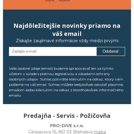
Najdôležitejšie novinky priamo na
váš email
Získajte zaujímavé informácie vždy medzi prvými
Odoberať
Vaše osobné údaje (email) budeme spracovávať len za týmto
účelom v súlade s platnou legislatívou a zásadami ochrany
osobných údajov. Súhlas potvrdíte kliknutím na odkaz, ktorý vám
pošleme na váš email. Súhlas môžete kedykoľvek odvolať písomne,
emailom alebo kliknutím na odkaz z ktoréhokoľvek informačného
emailu.
Predajňa - Servis - Požičovňa
PRO-DIVE s.r.o.
Gessayova 16, 851 03 Bratislava
mapa