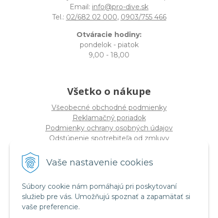
Email:
info@pro-dive.sk
Tel.:
02/682 02 000
,
0903/755 466
Otváracie hodiny:
pondelok - piatok
9,00 - 18,00
Všetko o nákupe
Všeobecné obchodné podmienky
Reklamačný poriadok
Podmienky ochrany osobných údajov
Odstúpenie spotrebiteľa od zmluvy
Vaše nastavenie cookies
O spoločnosti
PRO-DIVE s.r.o
Súbory cookie nám pomáhajú pri poskytovaní
Dulovo námestie 12, 821 08 Bratislava
služieb pre vás. Umožňujú spoznať a zapamätať si
(
Sídlo nie PREDAJŇA
)
vaše preferencie.
IČO: 17328934