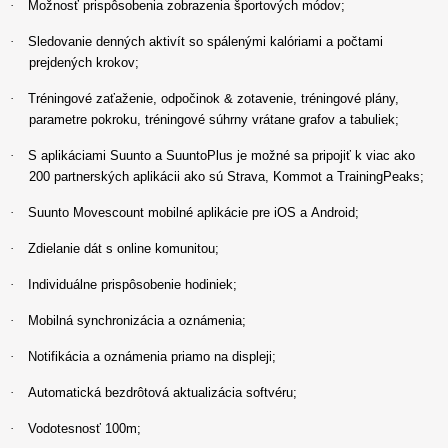
·
Možnosť prispôsobenia zobrazenia športových módov;
·
Sledovanie denných aktivít so spálenými kalóriami a počtami
prejdených krokov;
·
Tréningové zaťaženie, odpočinok & zotavenie, tréningové plány,
parametre pokroku, tréningové súhrny vrátane grafov a tabuliek;
·
S aplikáciami Suunto a SuuntoPlus je možné sa pripojiť k viac ako
200 partnerských aplikácii ako sú Strava, Kommot a TrainingPeaks;
·
Suunto Movescount mobilné aplikácie pre iOS a Android;
·
Zdielanie dát s online komunitou;
·
Individuálne prispôsobenie hodiniek;
·
Mobilná synchronizácia a oznámenia;
·
Notifikácia a oznámenia priamo na displeji;
·
Automatická bezdrôtová aktualizácia softvéru;
·
Vodotesnosť 100m;