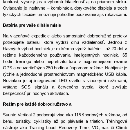
kontrast, vysoký jas a výbornú čitateľnosť aj na priamom slnku.
Ovládanie je intuitívne – kombinácia dotykového displeja a troch
fyzických tlačidiel umožňuje pohodlné používanie aj s rukavicami.
Batéria pre vaše dlhšie misie
Na viacdňové expedície alebo samostatné dobrodružné preteky
potrebujete batériu, ktorá vydrží dlhú vzdialenosť. Jednou z
hlavných výhod hodiniek je extrémna výdrž batérie – až 20 dní v
režime každodenného používania inteligentných hodiniek, 65
hodín tréningu alebo nepretržitú túru v najpresnejšom režime
GPS a neuveriteľných 250 hodín v úspornom režime. Nabíjanie je
rýchle a jednoduché prostredníctvom magnetického USB kábla.
Novinkou je aj integrované LED svetlo s viacerými režimami,
vrátane SOS signálu a červeného svetla, ktoré zvyšuje
bezpečnosť pri nočných aktivitách.
Režim pre každé dobrodružstvo a
Suunto Vertical 2 podporujú viac ako 115 športových režimov, od
behu, turistiky, cyklistiky až po plávanie a triatlon. Tréningové
nástroje ako Training Load, Recovery Time, VO
max či Climb
2