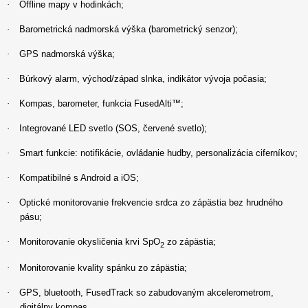
·
Offline mapy v hodinkách;
·
Barometrická nadmorská výška (barometrický senzor);
·
GPS nadmorská výška;
·
Búrkový alarm, východ/západ slnka, indikátor vývoja počasia;
·
Kompas, barometer, funkcia FusedAlti™;
·
Integrované LED svetlo (SOS, červené svetlo);
·
Smart funkcie: notifikácie, ovládanie hudby, personalizácia ciferníkov;
·
Kompatibilné s Android a iOS;
·
Optické monitorovanie frekvencie srdca zo zápästia bez hrudného
pásu;
·
Monitorovanie okysličenia krvi SpO
zo zápästia;
2
·
Monitorovanie kvality spánku zo zápästia;
·
GPS, bluetooth, FusedTrack so zabudovaným akcelerometrom,
digitálny kompas,