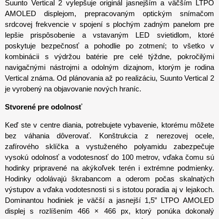
Suunto Vertical 2 vylepšuje originál jasnejším a väčším LTPO
AMOLED displejom, prepracovaným optickým snímačom
srdcovej frekvencie v spojení s plochým zadným panelom pre
lepšie prispôsobenie a vstavaným LED svietidlom, ktoré
poskytuje bezpečnosť a pohodlie po zotmení; to všetko v
kombinácii s výdržou batérie pre celé týždne, pokročilými
navigačnými nástrojmi a odolným dizajnom, ktorým je rodina
Vertical známa. Od plánovania až po realizáciu, Suunto Vertical 2
je vyrobený na objavovanie nových hraníc.
Stvorené pre odolnosť
Keď ste v centre diania, potrebujete vybavenie, ktorému môžete
bez váhania dôverovať. Konštrukcia z nerezovej ocele,
zafírového sklíčka a vystuženého polyamidu zabezpečuje
vysokú odolnosť a vodotesnosť do 100 metrov, vďaka čomu sú
hodinky pripravené na akýkoľvek terén i extrémne podmienky.
Hodinky odolávajú škrabancom a oderom počas skalnatých
výstupov a vďaka vodotesnosti si s istotou poradia aj v lejakoch.
Dominantou hodiniek je väčší a jasnejší 1,5” LTPO AMOLED
displej s rozlíšením 466 × 466 px, ktorý ponúka dokonalý