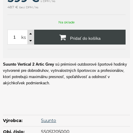
s DPH / ks
487 €
bez DPH / ks
Na sklade
ks
Pridať do košíka
Suunto Vertical 2 Artic Grey
sú prémiové outdoorové športové hodinky
vytvorené pre dobrodruhov, vytrvalostných športovcov a profesionálov,
ktorí potrebujú maximálnu presnosť, spoľahlivosť a odolnosť v
akýchkoľvek podmienkach.
Výrobca:
Suunto
Obj. čislo:
SS051205000