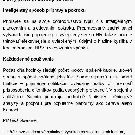
Inteligentný spôsob prípravy a pokroku
Pripravte sa na svoje dobrodružstvo typu 2 s inteligentným
plánovaním a sledovaním pokroku. Prepracovaný zadný panel
vytvára lepšie pripojenie pre vylepšený senzor HR, takže môžete
trénovať efektívnejšie s vylepšenými údajmi o hladine kyslíka v
krvi, meraniami HRV a sledovaním spánku
Každodenné používanie
Počas dňa hodinky sledujú počet krokov, spálené kalórie, úroveň
stresu a spánok vrátane jeho fáz. Samozrejmosťou sú smart
funkcie – prijímanie notifikácií, ovládanie hudby či možnosť
prispôsobenia ciferníkov podľa osobných preferencií. V spojení s
aplikáciou Suunto ponúkajú podrobné štatistiky, tréningové
analýzy a podporu pre populárne platformy ako Strava alebo
Komoot.
Kľúčové vlastnosti
·
Prémiové outdoorové hodinky s vysokou presnosťou a odolnosťou;