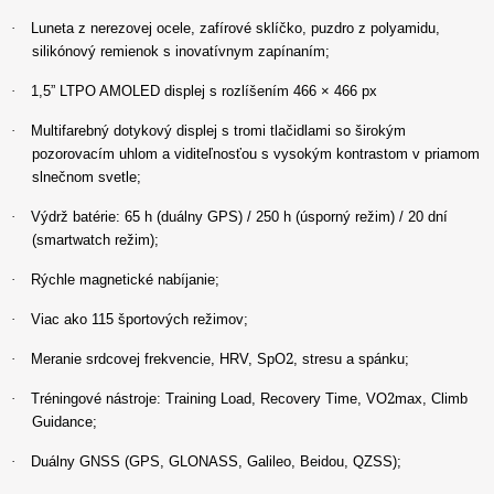
·
Luneta z nerezovej ocele, zafírové sklíčko, puzdro z polyamidu,
silikónový remienok s inovatívnym zapínaním;
·
1,5” LTPO AMOLED displej s rozlíšením 466 × 466 px
·
Multifarebný dotykový displej s tromi tlačidlami so širokým
pozorovacím uhlom a viditeľnosťou s vysokým kontrastom v priamom
slnečnom svetle;
·
Výdrž batérie: 65 h (duálny GPS) / 250 h (úsporný režim) / 20 dní
(smartwatch režim);
·
Rýchle magnetické nabíjanie;
·
Viac ako 115 športových režimov;
2
·
Meranie srdcovej frekvencie, HRV, SpO
, stresu a spánku;
2
·
Tréningové nástroje: Training Load, Recovery Time, VO
max, Climb
Guidance;
·
Duálny GNSS (GPS, GLONASS, Galileo, Beidou, QZSS);