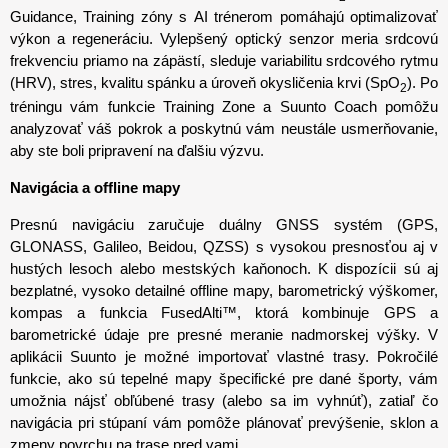
Guidance, Training zóny s AI trénerom pomáhajú optimalizovať
výkon a regeneráciu. Vylepšený optický senzor meria srdcovú
frekvenciu priamo na zápästí, sleduje variabilitu srdcového rytmu
(HRV), stres, kvalitu spánku a úroveň okysličenia krvi (SpO
). Po
2
tréningu vám funkcie Training Zone a Suunto Coach pomôžu
analyzovať váš pokrok a poskytnú vám neustále usmerňovanie,
aby ste boli pripravení na ďalšiu výzvu.
Navigácia a offline mapy
Presnú navigáciu zaručuje duálny GNSS systém (GPS,
GLONASS, Galileo, Beidou, QZSS) s vysokou presnosťou aj v
hustých lesoch alebo mestských kaňonoch. K dispozícii sú aj
bezplatné, vysoko detailné offline mapy, barometrický výškomer,
kompas a funkcia FusedAlti™, ktorá kombinuje GPS a
barometrické údaje pre presné meranie nadmorskej výšky. V
aplikácii Suunto je možné importovať vlastné trasy. Pokročilé
funkcie, ako sú tepelné mapy špecifické pre dané športy, vám
umožnia nájsť obľúbené trasy (alebo sa im vyhnúť), zatiaľ čo
navigácia pri stúpaní vám pomôže plánovať prevýšenie, sklon a
zmeny povrchu na trase pred vami.