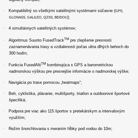
·
Kompatibilný so všetkými satelitnými systémami súčasne (
GPS,
);
GLONASS, GALILEO, QZSS, BEIDOU
·
4 simultánnych satelitných systémov;
TM
·
Algoritmus Suunto FusedTrack
pre zlepšenie presnosti
zaznamenávania trasy a vzdialenosti počas ultra dlhých behoch do
300 hodín;
TM
·
Funkcia FusedAlti
kombinujúca s GPS a barometrickou
nadmorskou výškou pre presnejšie informácie o nadmorskej výške;
·
Navigácia po trase pomocou „heatmaps“;
·
Beh, cyklistika, plávanie, multišporty, triatlon a outdoorové športové
špecifiká;
·
Podpora pre viac ako 115 športov s pretekárskym a intervalovým
využitím;
·
Režim šnorchlovania s meraním hĺbky pod vodou do 10m;