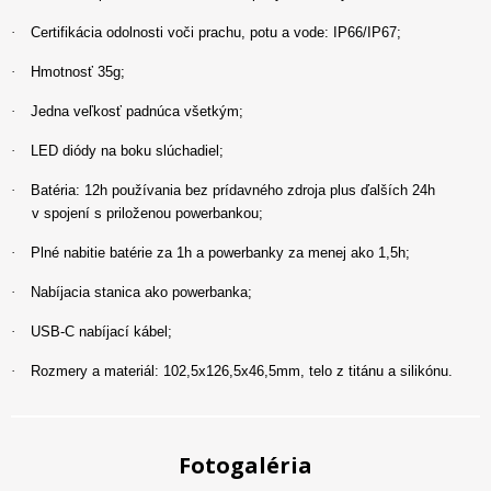
·
Certifikácia odolnosti voči prachu, potu a vode: IP66/IP67;
·
Hmotnosť 35g;
·
Jedna veľkosť padnúca všetkým;
·
LED diódy na boku slúchadiel;
·
Batéria: 12h používania bez prídavného zdroja plus ďalších 24h
v spojení s priloženou powerbankou;
·
Plné nabitie batérie za 1h a powerbanky za menej ako 1,5h;
·
Nabíjacia stanica ako powerbanka;
·
USB-C nabíjací kábel;
·
Rozmery a materiál: 102,5x126,5x46,5mm, telo z titánu a silikónu.
Fotogaléria