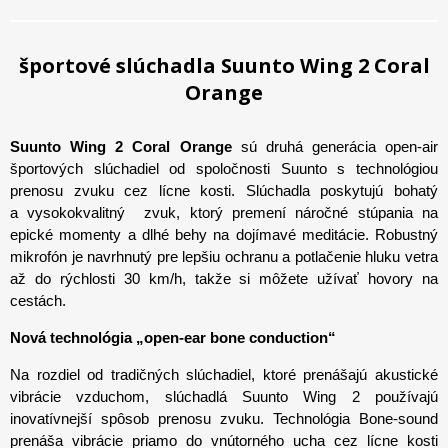
športové slúchadla Suunto Wing 2 Coral
Orange
Suunto Wing 2 Coral Orange
sú
druhá generácia open-air
športových slúchadiel od spoločnosti Suunto s technológiou
prenosu zvuku cez lícne kosti. Slúchadla poskytujú bohatý
a vysokokvalitný
zvuk, ktorý premení náročné stúpania na
epické momenty a dlhé behy na dojímavé meditácie. Robustný
mikrofón je navrhnutý pre lepšiu ochranu a potlačenie hluku vetra
až do rýchlosti 30 km/h, takže si môžete užívať hovory na
cestách.
Nová technológia „open-ear bone conduction“
Na rozdiel od tradičných slúchadiel, ktoré prenášajú akustické
vibrácie vzduchom, slúchadlá Suunto Wing 2 používajú
inovatívnejší spôsob prenosu zvuku. Technológia Bone-sound
prenáša vibrácie priamo do vnútorného ucha cez lícne kosti