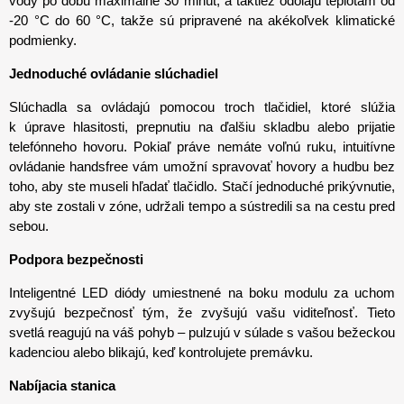
vody po dobu maximálne 30 minút, a taktiež odolajú teplotám od
-20 °C do 60 °C, takže sú pripravené na akékoľvek klimatické
podmienky.
Jednoduché ovládanie slúchadiel
Slúchadla sa ovládajú pomocou troch tlačidiel, ktoré slúžia
k úprave hlasitosti, prepnutiu na ďalšiu skladbu alebo prijatie
telefónneho hovoru. Pokiaľ práve nemáte voľnú ruku, intuitívne
ovládanie handsfree vám umožní spravovať hovory a hudbu bez
toho, aby ste museli hľadať tlačidlo. Stačí jednoduché prikývnutie,
aby ste zostali v zóne, udržali tempo a sústredili sa na cestu pred
sebou.
Podpora bezpečnosti
Inteligentné LED diódy umiestnené na boku modulu za uchom
zvyšujú bezpečnosť tým, že zvyšujú vašu viditeľnosť. Tieto
svetlá reagujú na váš pohyb – pulzujú v súlade s vašou bežeckou
kadenciou alebo blikajú, keď kontrolujete premávku.
Nabíjacia stanica