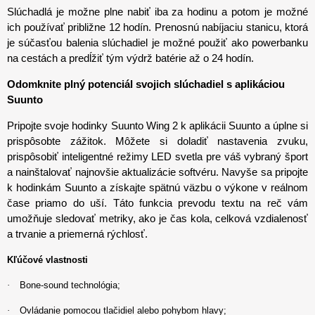
Slúchadlá je možne plne nabiť iba za hodinu a potom je možné
ich používať približne 12 hodín. Prenosnú nabíjaciu stanicu, ktorá
je súčasťou balenia slúchadiel je možné použiť ako powerbanku
na cestách a predĺžiť tým výdrž batérie až o 24 hodín.
Odomknite plný potenciál svojich slúchadiel s aplikáciou
Suunto
Pripojte svoje hodinky Suunto Wing 2 k aplikácii Suunto a úplne si
prispôsobte zážitok. Môžete si doladiť nastavenia zvuku,
prispôsobiť inteligentné režimy LED svetla pre váš vybraný šport
a nainštalovať najnovšie aktualizácie softvéru. Navyše sa pripojte
k hodinkám Suunto a získajte spätnú väzbu o výkone v reálnom
čase priamo do uší. Táto funkcia prevodu textu na reč vám
umožňuje sledovať metriky, ako je čas kola, celková vzdialenosť
a trvanie a priemerná rýchlosť.
Kľúčové vlastnosti
·
Bone-sound technológia;
·
Ovládanie pomocou tlačidiel alebo pohybom hlavy;