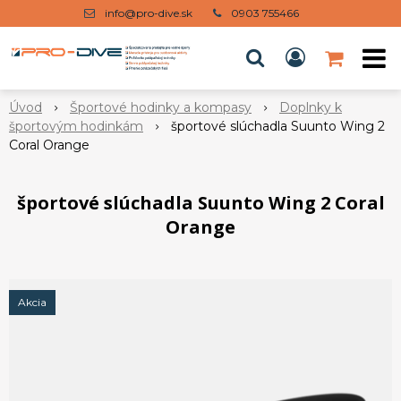
info@pro-dive.sk
0903 755466
Úvod
Športové hodinky a kompasy
Doplnky k
športovým hodinkám
športové slúchadla Suunto Wing 2
Coral Orange
športové slúchadla Suunto Wing 2 Coral
Orange
Akcia