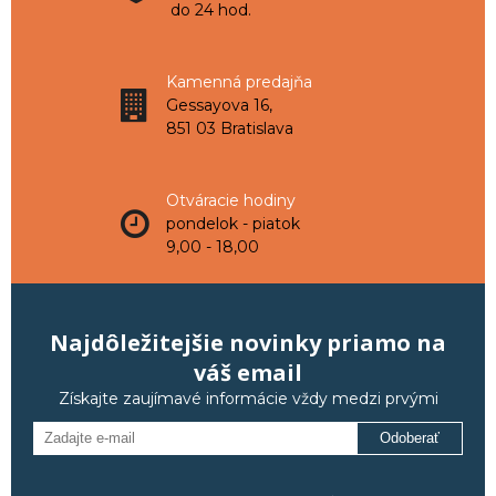
do 24 hod.
Kamenná predajňa
Gessayova 16,
851 03 Bratislava
Otváracie hodiny
pondelok - piatok
9,00 - 18,00
Najdôležitejšie novinky priamo na
váš email
Získajte zaujímavé informácie vždy medzi prvými
Odoberať