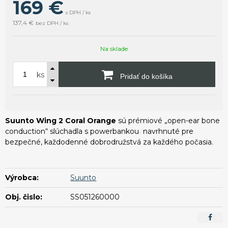
169
€
s DPH / ks
137,4 €
bez DPH / ks
Na sklade
ks
Pridať do košíka
Suunto Wing 2 Coral Orange
sú prémiové „open-ear bone
conduction“ slúchadla s powerbankou
navrhnuté pre
bezpečné, každodenné dobrodružstvá za každého počasia.
Výrobca:
Suunto
Obj. čislo:
SS051260000