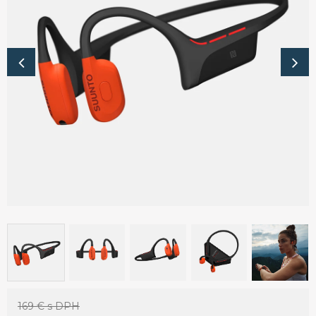
169 €
s DPH