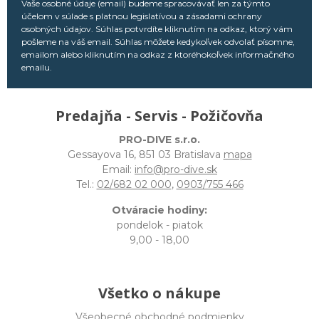
Vaše osobné údaje (email) budeme spracovávať len za týmto
účelom v súlade s platnou legislatívou a zásadami ochrany
osobných údajov. Súhlas potvrdíte kliknutím na odkaz, ktorý vám
pošleme na váš email. Súhlas môžete kedykoľvek odvolať písomne,
emailom alebo kliknutím na odkaz z ktoréhokoľvek informačného
emailu.
Predajňa - Servis - Požičovňa
PRO-DIVE s.r.o.
Gessayova 16, 851 03 Bratislava
mapa
Email:
info@pro-dive.sk
Tel.:
02/682 02 000
,
0903/755 466
Otváracie hodiny:
pondelok - piatok
9,00 - 18,00
Všetko o nákupe
Všeobecné obchodné podmienky