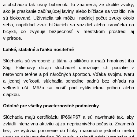
a obchádza tak ušný bubienok. To znamená, že okolité zvuky,
ako je praskanie začínajúcej lavíny alebo blížiace sa vozidlo, nie
sú blokované. Užívatelia tak môžu i naďalej počuť zvuky okolo
seba, napríklad zvuk blížiacich sa vozidiel alebo zvončeka na
bicykli, čo zvyšuje bezpečnosť v mestskom prostredí aj
v prírode.
Ľahké, stabilné a ľahko nositeľné
Slúchadla sú vyrobené z titánu a silikónu a majú hmotnosť iba
35g. Priliehavý dizajn slúchadiel umožňuje ich použitie v
nerovnom teréne a pri náročných športoch. Vďaka svojmu tvaru
a jednej veľkosti, slúchadla pohodlne padnú bez ohľadu na
veľkosti uší. Môžu sa nosiť pod cyklistickou prilbou alebo
čiapkou.
Odolné pre všetky poveternostné podmienky
Slúchadla majú certifikáciu IP66/IP67 a sú navrhnuté tak, aby
zvládli intenzívnu aktivitu aj za nepriaznivého počasia. Znamená
tiež
, že vydržia ponorenie do hĺbky maximálne jedného metra