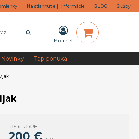
dmienky
Na stiahnutie || Informácie
BLOG
Služby
Môj účet
Novinky
Top ponuka
ijak
ijak
215 €
s DPH
200
€