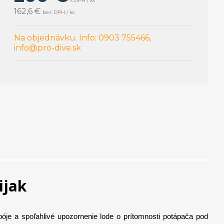
s DPH / ks
162,6 €
bez DPH / ks
Na objednávku. Info: 0903 755466,
info@pro-dive.sk
ijak
bóje a spoľahlivé upozornenie lode o prítomnosti potápača pod