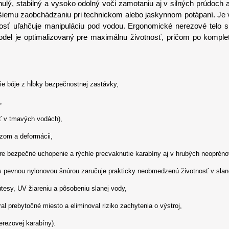
ynulý, stabilný a vysoko odolný voči zamotaniu aj v silných prúdoc
šiemu zaobchádzaniu pri technickom alebo jaskynnom potápaní. Je 
osť uľahčuje manipuláciu pod vodou. Ergonomické nerezové telo s
model je optimalizovaný pre maximálnu životnosť, pričom po komplet
ie bóje z hĺbky bezpečnostnej zastávky,
,
osť v tmavých vodách),
azom a deformácii,
re bezpečné uchopenie a rýchle precvaknutie karabíny aj v hrubých neopréno
 s pevnou nylonovou šnúrou zaručuje prakticky neobmedzenú životnosť v slan
útesy, UV žiareniu a pôsobeniu slanej vody,
l prebytočné miesto a eliminoval riziko zachytenia o výstroj,
erezovej karabíny).