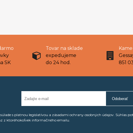
darmo
Tovar na sklade
Kamen
ávky
expedujeme
Gessa
na SK
do 24 hod.
851 03
Odoberať
úlade s platnou legislatívou a zásadami ochrany osobných údajov. Súhlas po
az z ktoréhokoľvek informačného emailu.