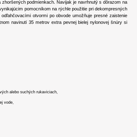
h a zhoršených podmienkach. Navijak je navrhnutý s dôrazom na
vynikajúcim pomocníkom na rýchle použitie pri dekompresných
 odľahčovacími otvormi po obvode umožňuje presné zaistenie
nom navinutí 35 metrov extra pevnej bielej nylonovej šnúry si
vých alebo suchých rukaviciach,
ej vode,