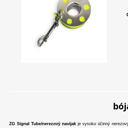
bój
ZG Signal Tube/nerezový navijak
je vysoko účinný nerezový 