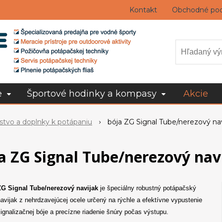
Kontakt
Obchodné po
e
Športové hodinky a kompasy
Akcie
nstvo a doplnky k potápaniu
bója ZG Signal Tube/nerezový nav
a ZG Signal Tube/nerezový nav
ZG Signal Tube/nerezový navijak
je špeciálny robustný potápačský
avijak z nehrdzavejúcej ocele určený na rýchle a efektívne vypustenie
ignalizačnej bóje a precízne riadenie šnúry počas výstupu.