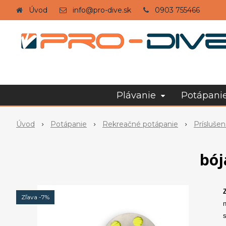
Úvod
info@pro-dive.sk
0903 755466
Plávanie
Potápani
Úvod
Potápanie
Rekreačné potápanie
Prísluše
bój
Zľava -7%
n
s