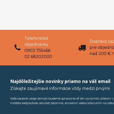
Telefonické
Doprava za
objednávky
pre objedn
0903 755466
nad 200 € 
02 68202000
Najdôležitejšie novinky priamo na váš email
Získajte zaujímavé informácie vždy medzi prvými
Vaše osobné údaje (email) budeme spracovávať len za týmto účelom v s
môžete kedykoľvek odvolať písomne, emailom alebo kliknutím na odk