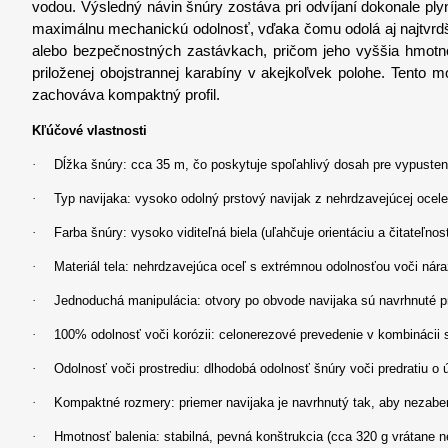
vodou. Výsledný návin šnúry zostáva pri odvíjaní dokonale pl
maximálnu mechanickú odolnosť, vďaka čomu odolá aj najtvrd
alebo bezpečnostných zastávkach, pričom jeho vyššia hmotn
priloženej obojstrannej karabíny v akejkoľvek polohe. Tento 
zachováva kompaktný profil.
Kľúčové vlastnosti
·
Dĺžka šnúry: cca 35 m, čo poskytuje spoľahlivý dosah pre vypusten
·
Typ navijaka: vysoko odolný prstový navijak z nehrdzavejúcej ocele
·
Farba šnúry: vysoko viditeľná biela (uľahčuje orientáciu a čitateľn
·
Materiál tela: nehrdzavejúca oceľ s extrémnou odolnosťou voči nár
·
Jednoduchá manipulácia: otvory po obvode navijaka sú navrhnuté p
·
100% odolnosť voči korózii: celonerezové prevedenie v kombinácii
·
Odolnosť voči prostrediu: dlhodobá odolnosť šnúry voči predratiu o 
·
Kompaktné rozmery: priemer navijaka je navrhnutý tak, aby nezabera
·
Hmotnosť balenia: stabilná, pevná konštrukcia (cca 320 g vrátane n