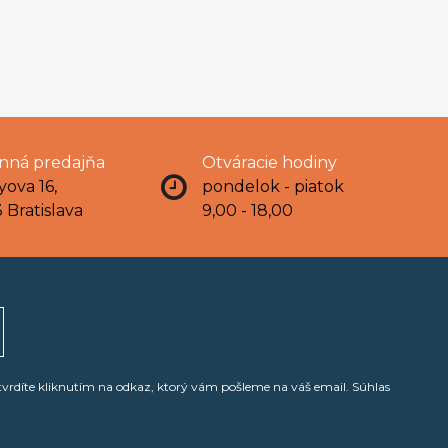
ná predajňa
Otváracie hodiny
yova 16,
pondelok - piatok
 Bratislava
9,00 - 18,00
tvrdíte kliknutím na odkaz, ktorý vám pošleme na váš email. Súhlas