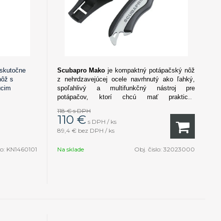
 skutočne
Scubapro Mako
je kompaktný potápačský nôž
nôž s
z nehrdzavejúcej ocele navrhnutý ako ľahký,
úcim
spoľahlivý a multifunkčný nástroj pre
potápačov, ktorí chcú mať praktický
bezpečnostný nástroj vždy po ruke.
118 €
s DPH
110
€
s DPH / ks
89,4 €
bez DPH / ks
lo:
KN1460101
Na sklade
Obj. čislo:
32023000