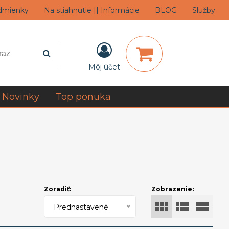
dmienky
Na stiahnutie || Informácie
BLOG
Služby
Môj účet
Novinky
Top ponuka
Zoradiť:
Zobrazenie:
Prednastavené