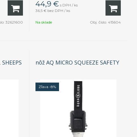
44,9
€
s DPH / ks
36,5 €
bez DPH / ks
slo:
32621600
Na sklade
Obj. čislo:
415604
 SHEEPS
nôž AQ MICRO SQUEEZE SAFETY
Zľava -8%