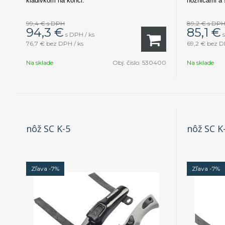
kladivkom na konci.
nožnicami a 
99,4 €
s DPH
89,2 €
s DP
94,3
€
85,1
€
s DPH / ks
76,7 €
bez DPH / ks
69,2 €
bez D
Na sklade
Obj. čislo:
530400
Na sklade
nôž SC K-5
nôž SC K
Zľava -7%
Zľava -7%