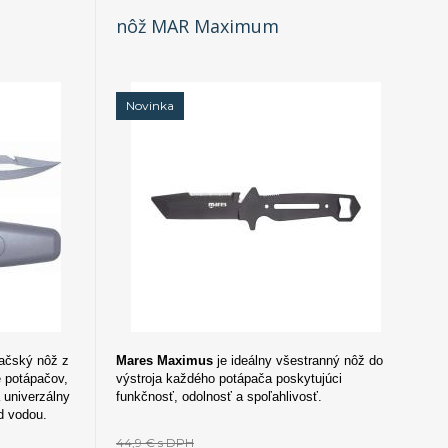
nôž MAR Maximum
Novinka
pačský nôž z
Mares Maximus
je ideálny všestranný nôž do
e potápačov,
výstroja každého potápača poskytujúci
a univerzálny
funkčnosť, odolnosť a spoľahlivosť.
d vodou.
44,9 €
s DPH