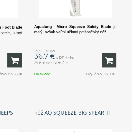
Aqualung
Micro Squeeze Safety Blade
je
 Foot Blade
malý, avšak veľmi účinný potápačský nôž
.
ocele, ktorý
39,9 €
s DPH
36,7
€
s DPH / ks
29,8 €
bez DPH / ks
čislo:
KN122111
Na sklade
Obj. čislo:
KN119111
HEEPS
nôž AQ SQUEEZE BIG SPEAR TI