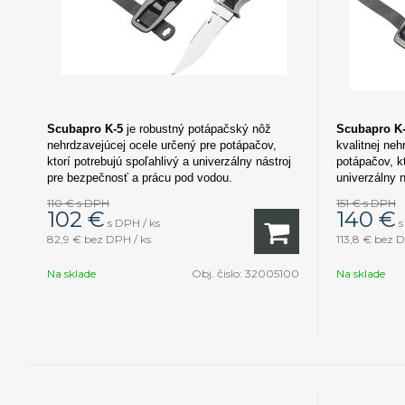
Scubapro
K-5
je robustný potápačský nôž
Scubapro K
nehrdzavejúcej ocele určený pre potápačov,
kvalitnej neh
ktorí potrebujú spoľahlivý a univerzálny nástroj
potápačov, kt
pre bezpečnosť a prácu pod vodou.
univerzálny 
vodou.
110 €
s DPH
151 €
s DPH
102
€
140
€
s DPH / ks
s
82,9 €
bez DPH / ks
113,8 €
bez D
Na sklade
Obj. čislo:
32005100
Na sklade