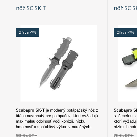
nôž SC SK T
nôž SC S
Zľava -7%
Zľava -7%
Scubapro SK-T
je moderný potápačský nôž z
Scubapro S
titánu navrhnutý pre potápačov, ktorí vyžadujú
s čepeľou z
maximálnu odolnosť voči korózii, nízku
ktorí vyžadu
hmotnosť a spoľahlivý výkon v náročných
nízku hmotn
podmienkach.
náročných p
193 €
s DPH
75 €
s DPH