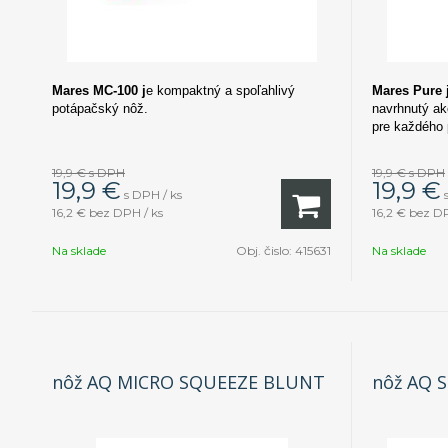
Mares MC-100 j
e kompaktný a spoľahlivý
Mares Pure 
potápačský nôž.
navrhnutý ak
pre každého 
19,9 €
s DPH
19,9 €
s DPH
19,9
€
19,9
€
s DPH / ks
16,2 €
bez DPH / ks
16,2 €
bez DP
Na sklade
Obj. čislo:
415631
Na sklade
nôž AQ MICRO SQUEEZE BLUNT
nôž AQ 