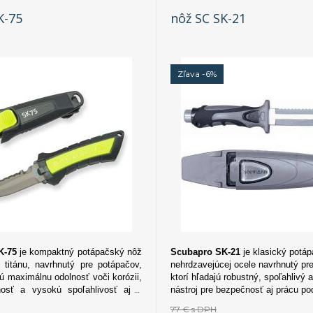
K-75
nôž SC SK-21
Zľava -6%
K-75
je kompaktný potápačský nôž
Scubapro SK-21
je klasický potá
 titánu, navrhnutý pre potápačov,
nehrdzavejúcej ocele navrhnutý pr
jú maximálnu odolnosť voči korózii,
ktorí hľadajú robustný, spoľahlivý 
osť a vysokú spoľahlivosť aj v
nástroj pre bezpečnosť aj prácu po
odmienkach.
77 €
s DPH