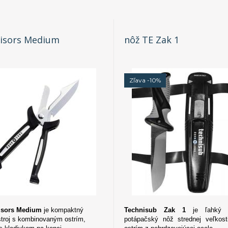
Cisors Medium
nôž TE Zak 1
Zľava -10%
isors Medium
je kompaktný
Technisub Zak 1
je ľahký a
troj s kombinovaným ostrím,
potápačský nôž strednej veľkos