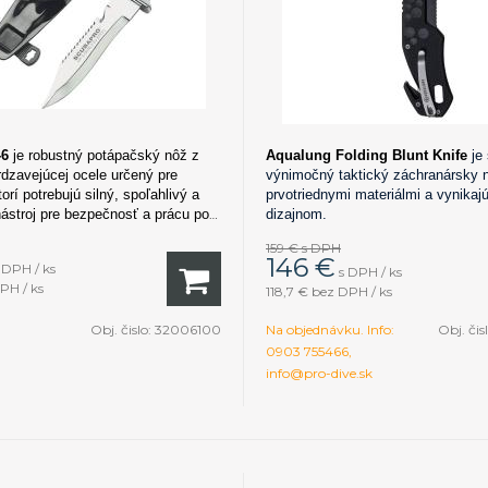
-6
je robustný potápačský nôž z
Aqualung Folding Blunt Knife
je
rdzavejúcej ocele určený pre
výnimočný taktický záchranársky 
orí potrebujú silný, spoľahlivý a
prvotriednymi materiálmi a vynikaj
nástroj pre bezpečnosť a prácu pod
dizajnom.
159 €
s DPH
146
€
 DPH / ks
s DPH / ks
PH / ks
118,7 €
bez DPH / ks
Obj. čislo:
32006100
Na objednávku. Info:
Obj. čis
0903 755466,
info@pro-dive.sk