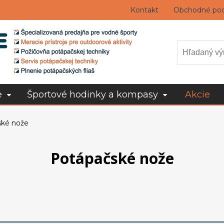
Kontakt
Obchodné po
e
Športové hodinky a kompasy
Akcie
ské nože
Potápačské nože