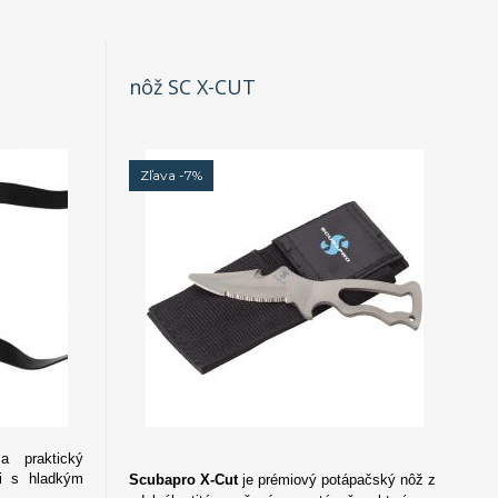
nôž SC X-CUT
Zľava -7%
 praktický
ti s hladkým
Scubapro X-Cut
je prémiový potápačský nôž z