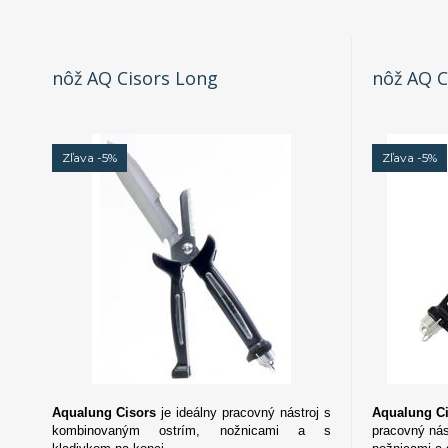
nôž AQ Cisors Long
nôž AQ 
Zľava -5%
Zľava -5%
Aqualung Cisors
je ideálny pracovný nástroj s
Aqualung C
kombinovaným ostrím, nožnicami a s
pracovný nás