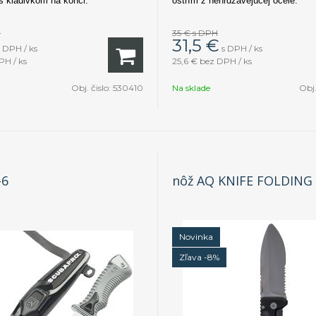
s kladivkom na konci.
ostrím z nehrdzavejúcej ocele.
H
35 €
s DPH
31,5
€
s DPH / ks
s DPH / ks
PH / ks
25,6 €
bez DPH / ks
Obj. čislo:
530410
Na sklade
Obj.
-6
nôž AQ KNIFE FOLDIN
Novinka
Zľava -8%