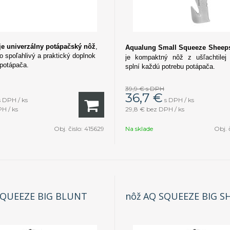
je univerzálny potápačský nôž
,
Aqualung Small Squeeze Sheeps
o spoľahlivý a praktický doplnok
je kompaktný nôž z ušľachtilej 
potápača.
splní každú potrebu potápača.
39,9 €
s DPH
36,7
€
s DPH / ks
s DPH / ks
H / ks
29,8 €
bez DPH / ks
Obj. čislo:
415629
Na sklade
Obj. 
SQUEEZE BIG BLUNT
nôž AQ SQUEEZE BIG S