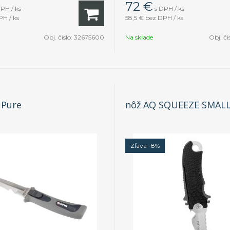
72
€
DPH / ks
s DPH / ks
H / ks
58,5 €
bez DPH / ks
Obj. čislo:
32675600
Na sklade
Obj. či
 Pure
nôž AQ SQUEEZE SMALL
Zľava -8%