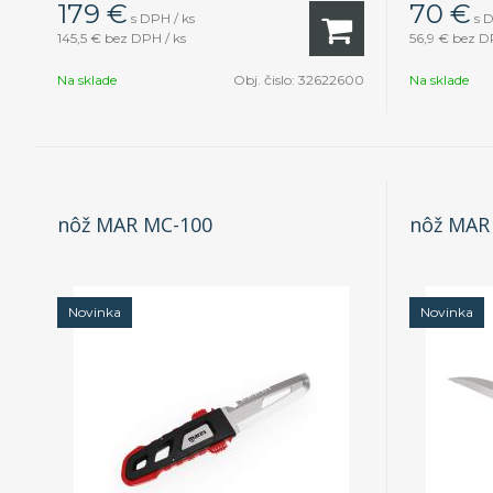
179
€
70
€
s DPH / ks
s 
145,5 €
bez DPH / ks
56,9 €
bez DP
Na sklade
Obj. čislo:
32622600
Na sklade
nôž MAR MC-100
nôž MAR
Novinka
Novinka