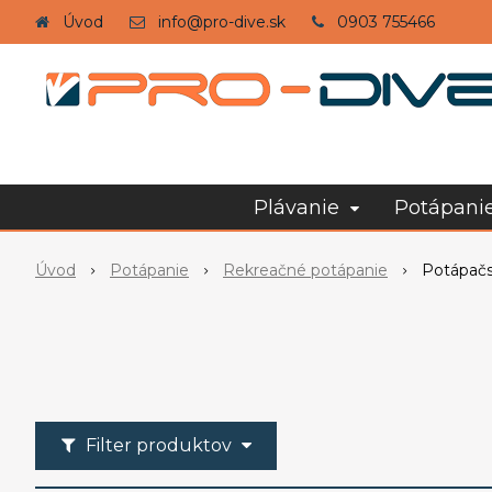
Úvod
info@pro-dive.sk
0903 755466
Plávanie
Potápani
Úvod
Potápanie
Rekreačné potápanie
Potápač
Filter produktov