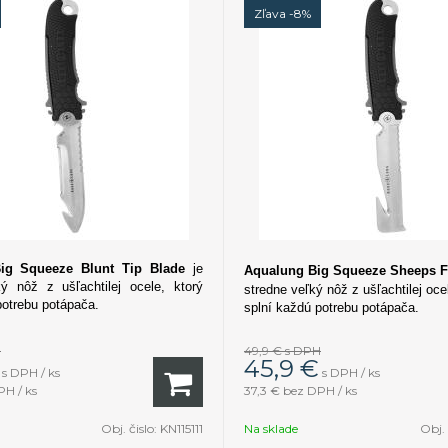
Zľava -8%
Big Squeeze
Blunt Tip Blade
je
Aqualung Big Squeeze Sheeps F
ký nôž z ušľachtilej ocele, ktorý
stredne veľký nôž z ušľachtilej oce
potrebu potápača.
splní každú potrebu potápača.
H
49,9 €
s DPH
45,9
€
s DPH / ks
s DPH / ks
H / ks
37,3 €
bez DPH / ks
Obj. čislo:
KN115111
Na sklade
Obj. 