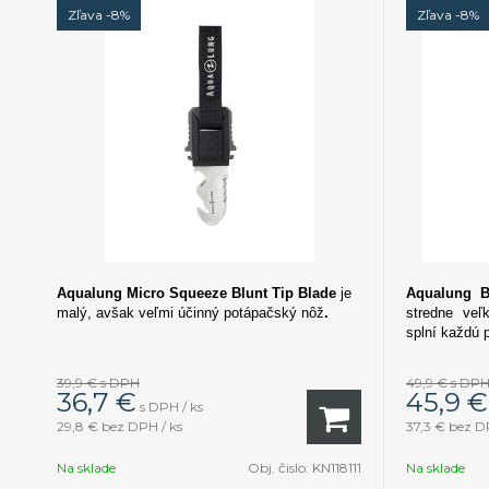
Zľava -8%
Zľava -8%
Aqualung Micro Squeeze Blunt Tip Blade
je
Aqualung 
malý, avšak veľmi účinný potápačský nôž
.
stredne veľ
splní každú 
39,9 €
s DPH
49,9 €
s DP
36,7
€
45,9
€
s DPH / ks
29,8 €
bez DPH / ks
37,3 €
bez DP
Na sklade
Obj. čislo:
KN118111
Na sklade