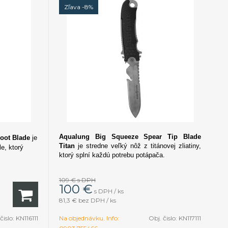
Zľava -8%
Aqualung Big Squeeze Spear Tip Blade
oot Blade
je
Titan
je stredne veľký nôž z titánovej zliatiny,
le, ktorý
ktorý splní každú potrebu potápača.
109 €
s DPH
100
€
s DPH / ks
81,3 €
bez DPH / ks
čislo:
KN116111
Na objednávku. Info:
Obj. čislo:
KN117111