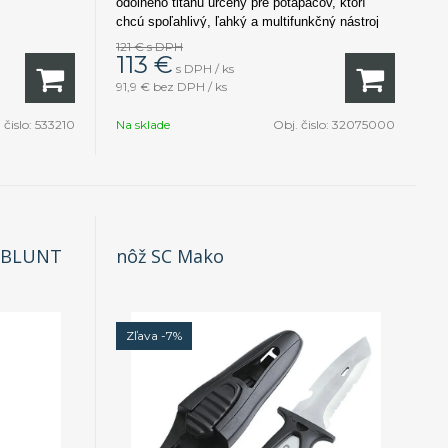
odolného titánu určený pre potápačov, ktorí
chcú spoľahlivý, ľahký a multifunkčný nástroj
pod vodou.
121 €
s DPH
113
€
s DPH / ks
91,9 €
bez DPH / ks
 čislo:
533210
Na sklade
Obj. čislo:
32075000
G BLUNT
nôž SC Mako
Zľava -7%