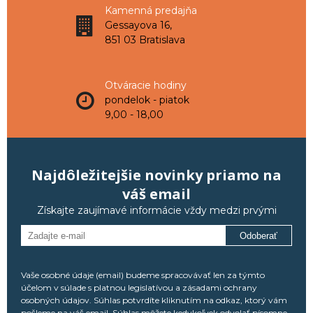
Kamenná predajňa
Gessayova 16,
851 03 Bratislava
Otváracie hodiny
pondelok - piatok
9,00 - 18,00
Najdôležitejšie novinky priamo na
váš email
Získajte zaujímavé informácie vždy medzi prvými
Odoberať
Vaše osobné údaje (email) budeme spracovávať len za týmto
účelom v súlade s platnou legislatívou a zásadami ochrany
osobných údajov. Súhlas potvrdíte kliknutím na odkaz, ktorý vám
pošleme na váš email. Súhlas môžete kedykoľvek odvolať písomne,