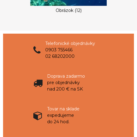
Obrázok (12)
Telefonické objednávky
0903 755466
02 68202000
Doprava zadarmo
pre objednávky
nad 200 € na SK
Tovar na sklade
expedujeme
do 24 hod.