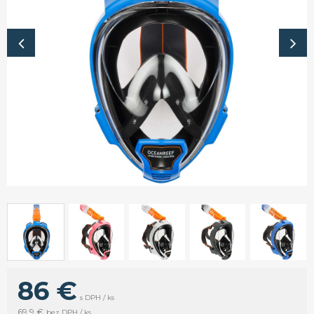
86 €
s DPH / ks
69,9 €
bez DPH / ks