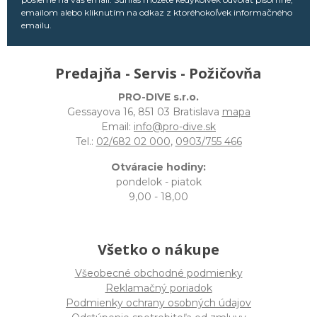
emailom alebo kliknutím na odkaz z ktoréhokoľvek informačného
emailu.
Predajňa - Servis - Požičovňa
PRO-DIVE s.r.o.
Gessayova 16, 851 03 Bratislava
mapa
Email:
info@pro-dive.sk
Tel.:
02/682 02 000
,
0903/755 466
Otváracie hodiny:
pondelok - piatok
9,00 - 18,00
Všetko o nákupe
Všeobecné obchodné podmienky
Reklamačný poriadok
Podmienky ochrany osobných údajov