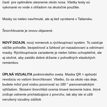
časti
pre optimálne utesnenie okolo nosa. Všetky testy sú
vykonané vo vode s ohľadom na skutočné použitie.
Masky sú nielen navrhnuté, ale aj tiež vyrobené v Taliansku.
Šnorchlovanie je znovu objavené.
NOVÝ DIZAJN
, nový remienok a rýchloupínací systém. To zaisťuje
väčšie pohodlie, bezpečnosť a ľahkosť pri nasadzovaní a odnímaní
masky. Rýchloupínacie zariadenie je nielen ľahko uchopiteľné, ale
aj otočné, aby zaistilo dobré držanie z pohodlných elastických
remienkov.
ÚPLNÁ VIZUALITA
podmorského sveta. Maska QR + spôsobí
revolúciu vo vašom šnorchlovaní. Všetko, čo sa okolo vás deje,
budete môcť pod vodou pozorovať so 180 ° panoramatickým
výhľadom. Skúsení šnorchlisti ocenia tmavé tesnenie tváre, ktoré
znižuje oslnenie prichádzajúce z povrchu, tak aby ste si užili
nerušený vizuálny zážitok.