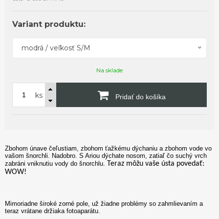
Variant produktu:
modrá / veľkosť S/M
Na sklade
ks
Pridať do košíka
Zbohom únave čeľustiam, zbohom ťažkému dýchaniu a zbohom vode vo
vašom šnorchli. Nadobro.
S Ariou dýchate nosom, zatiaľ čo suchý vrch
zabráni vniknutiu vody do šnorchlu.
Teraz môžu vaše ústa povedať:
WOW!
Mimoriadne široké zorné pole, už žiadne problémy so zahmlievaním a
teraz vrátane držiaka fotoaparátu.