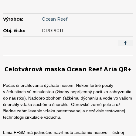
Výrobca:
Ocean Reef
Obj. čislo:
OR019011
Celotvárová maska Ocean Reef Aria QR+
Počas šnorchlovania dýchate nosom. Nekomfortné pocity
v čeľustiach sú minulosťou (žiadny nepríjemný pocit zo zahryznutia
do náustku). Nadobro zbohom ťažkému dýchaniu a vode vo vašom
šnorchly vďaka suchému šnorchlu. Obrovské zorné pole a už
žiadne zahmlievanie vďaka patentovanej a nezávisle testovanej
technológii cirkulácie vzduchu.
Línia FFSM má jedinečne navrhnutú anatómiu nosovo – ústnej