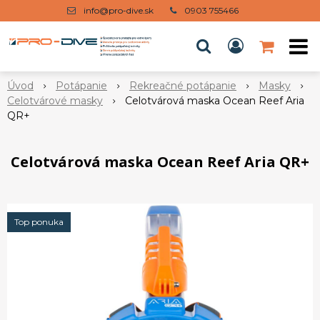
info@pro-dive.sk
0903 755466
Úvod
Potápanie
Rekreačné potápanie
Masky
Celotvárové masky
Celotvárová maska Ocean Reef Aria
QR+
Celotvárová maska Ocean Reef Aria QR+
Top ponuka