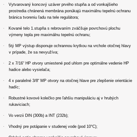
·
Vytvarovaný koncový uzáver prvého stupňa a od vonkajšieho
prostredia chránená membrána ponúkajú maximálnu tepelnú ochranu
bránica tvoreniu ľadu na tele regulátora;
·
Kované telo 1.stupňa s rebrovaním zväčšuje povrchovú plochu
výmeny tepla pre maximálnu tepelnú ochranu;
·
5tý MP výstup disponuje ochrannou krytkou na vrchole otočnej hlavy
v prípade, že sa nevyužíva;
·
2 x 7/16“ HP otvory umiestené pod uhlom pre optimálne vedenie HP
hadice alebo vysielača;
·
4 x paralelné 3/8“ MP otvory na otočnej hlave pre zlepšenie orientácie
hadíc;
·
Robustné kovové kolečko pre ľahšiu manipuláciu aj v hrubých
rukaviciach;
·
Vo verzii DIN (300b) a INT (232b);
·
Vhodný pre potápanie v studenej vode (pod 10°C);