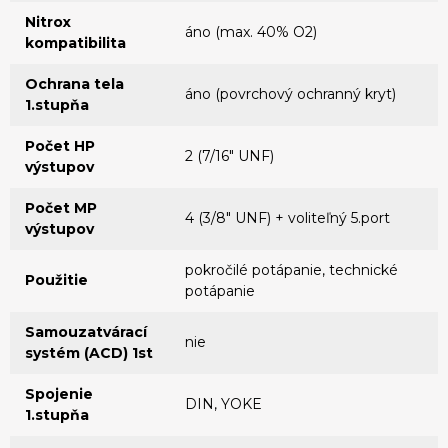
Nitrox
áno (max. 40% O2)
kompatibilita
Ochrana tela
áno (povrchový ochranný kryt)
1.stupňa
Počet HP
2 (7/16" UNF)
výstupov
Počet MP
4 (3/8" UNF) + voliteľný 5.port
výstupov
pokročilé potápanie, technické
Použitie
potápanie
Samouzatvárací
nie
systém (ACD) 1st
Spojenie
DIN, YOKE
1.stupňa