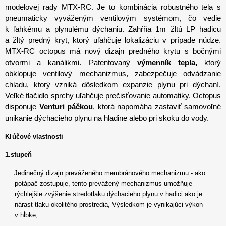
modelovej rady MTX-RC. Je to kombinácia robustného tela s
pneumaticky vyváženým ventilovým systémom, čo vedie
k ľahkému a plynulému dýchaniu. Zahŕňa 1m žltú LP hadicu
a žltý predný kryt, ktorý uľahčuje lokalizáciu v prípade núdze.
MTX-RC octopus má nový dizajn predného krytu s bočnými
otvormi a kanálikmi. Patentovaný
výmenník tepla,
ktorý
obklopuje ventilový mechanizmus, zabezpečuje odvádzanie
chladu, ktorý vzniká dôsledkom expanzie plynu pri dýchaní.
Veľké tlačidlo sprchy uľahčuje prečisťovanie automatiky. Octopus
disponuje
Venturi páčkou
, ktorá napomáha zastaviť samovoľné
unikanie dýchacieho plynu na hladine alebo pri skoku do vody.
Kľúčové vlastnosti
1.stupeň
·
Jedinečný dizajn preváženého membránového mechanizmu - ako
potápač zostupuje, tento prevážený mechanizmus umožňuje
rýchlejšie zvýšenie stredotlaku dýchacieho plynu v hadici ako je
nárast tlaku okolitého prostredia, Výsledkom je vynikajúci výkon
v hĺbke;