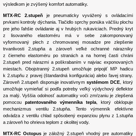
výsledkom je zvýšený komfort automatiky.
MTX-RC 2.stupeň
je pneumaticky vyvážený s ovládacími
prvkami kontroly dýchania. Tlačidlo sprchy ponúka väčšiu plochu
pre jeho ľahšie ovládanie aj v hrubých rukaviciach. Predný kryt
z lisovaného elastoméru má v sebe zakomponovaný
vyformovaný plech z chromovanej mosadze pre zlepšenie
trvanlivosti 2.stupňa a zároveň veľké ochranné nárazníky
z čierneho elastoméru po stranách a na hornej časti chráni
2.stupeň pred nárazmi a poškrabaním v najviac exponovaných
miestach. Obojstranný 2.stupeň umožňuje pripojiť MP hadicu
k 2.stupňu z pravej (štandardná konfigurácia) alebo ľavej strany.
Zároveň 2.stupeň disponuje inovatívnym
systémom DCE
, ktorý
umožňuje vymieňať si podľa potreby veľký výdychový deflektor
za malý. Vyššia odolnosť automatiky voči zmŕzaniu je zlepšená
pomocou
patentovaného výmenníka tepla
, ktorý obklopuje
mechanizmus ventilu 2.stupňa. Tento výmenník efektívne
odvádza z ventilu chlad spôsobený expanziou plynu z 1.stupňa
a zároveň ho ohrieva teplom z okolitej vody.
MTX-RC Octopus
je záložný 2.stupeň vhodný pre automatiky