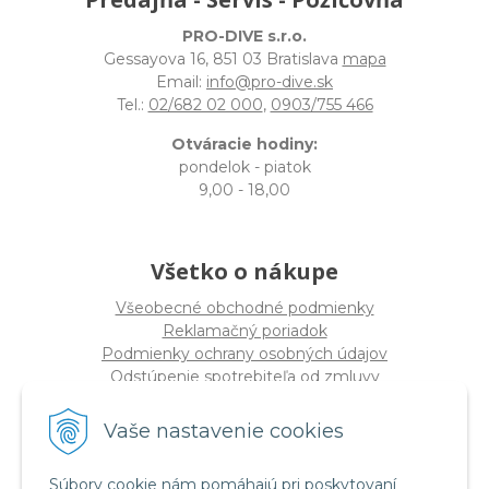
PRO-DIVE s.r.o.
Gessayova 16, 851 03 Bratislava
mapa
Email:
info@pro-dive.sk
Tel.:
02/682 02 000
,
0903/755 466
Otváracie hodiny:
pondelok - piatok
9,00 - 18,00
Všetko o nákupe
Všeobecné obchodné podmienky
Reklamačný poriadok
Podmienky ochrany osobných údajov
Odstúpenie spotrebiteľa od zmluvy
Vaše nastavenie cookies
O spoločnosti
PRO-DIVE s.r.o
Súbory cookie nám pomáhajú pri poskytovaní