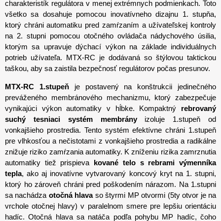
charakteristík regulátora v menej extrémnych podmienkach. Toto
všetko sa dosahuje pomocou inovatívneho dizajnu 1. stupňa,
ktorý chráni automatiku pred zamŕzaním a užívateľskej kontroly
na 2. stupni pomocou otočného ovládača nádychového úsilia,
ktorým sa upravuje dýchací výkon na základe individuálnych
potrieb užívateľa. MTX-RC je dodávaná so štýlovou taktickou
taškou, aby sa zaistila bezpečnosť regulátorov počas presunov.
MTX-RC 1.stupeň
je postavený na konštrukcii jedinečného
preváženého membránového mechanizmu, ktorý zabezpečuje
vynikajúci výkon automatiky v hĺbke. Kompaktný
rebrovaný
suchý tesniaci systém
membrány
izoluje 1.stupeň od
vonkajšieho prostredia. Tento systém efektívne chráni 1.stupeň
pre vlhkosťou a nečistotami z vonkajšieho prostredia a radikálne
znižuje riziko zamŕzania automatiky. K zníženiu rizika zamrznutia
automatiky tiež prispieva
kované telo s rebrami výmenníka
tepla
, ako aj inovatívne vytvarovaný koncový kryt na 1. stupni,
ktorý ho zároveň chráni pred poškodením nárazom. Na 1.stupni
sa nachádza
otočná hlava
so štyrmi MP otvormi (5ty otvor je na
vrchole otočnej hlavy) v paralelnom smere pre lepšiu orientáciu
hadíc. Otočná hlava sa natáča podľa pohybu MP hadíc, čoho