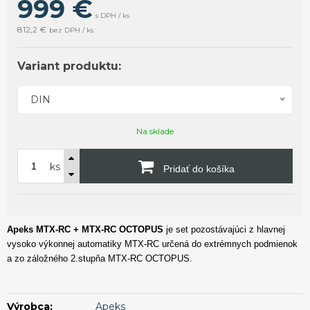
999 €
s DPH / ks
812,2 €
bez DPH / ks
Variant produktu:
DIN
Na sklade
ks
Pridať do košíka
Apeks
MTX-RC + MTX-RC OCTOPUS
je set pozostávajúci z hlavnej
vysoko výkonnej automatiky MTX-RC určená do extrémnych podmienok
a zo záložného 2.stupňa MTX-RC OCTOPUS.
Výrobca:
Apeks