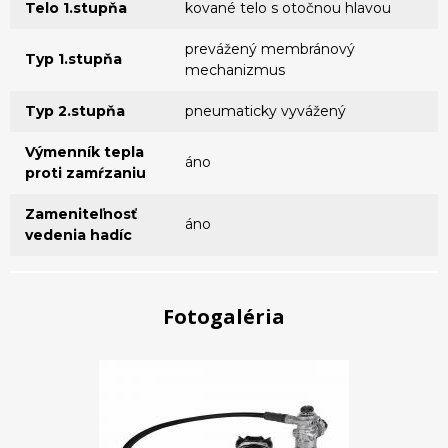
Telo 1.stupňa
kované telo s otočnou hlavou
prevážený membránový
Typ 1.stupňa
mechanizmus
Typ 2.stupňa
pneumaticky vyvážený
Výmenník tepla
áno
proti zamŕzaniu
Zameniteľnosť
áno
vedenia hadíc
Fotogaléria