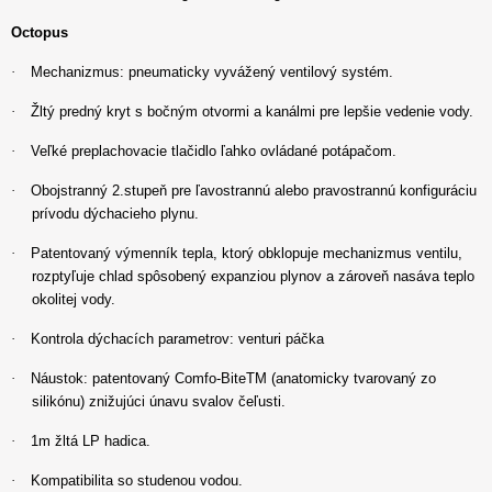
Octopus
·
Mechanizmus: pneumaticky vyvážený ventilový systém.
·
Žltý predný kryt s bočným otvormi a kanálmi pre lepšie vedenie vody.
·
Veľké preplachovacie tlačidlo ľahko ovládané potápačom.
·
Obojstranný 2.stupeň pre ľavostrannú alebo pravostrannú konfiguráciu
prívodu dýchacieho plynu.
·
Patentovaný výmenník tepla, ktorý obklopuje mechanizmus ventilu,
rozptyľuje chlad spôsobený expanziou plynov a zároveň nasáva teplo
okolitej vody.
·
Kontrola dýchacích parametrov: venturi páčka
·
Náustok: patentovaný Comfo-BiteTM (anatomicky tvarovaný zo
silikónu) znižujúci únavu svalov čeľusti.
·
1m žltá LP hadica.
·
Kompatibilita so studenou vodou.