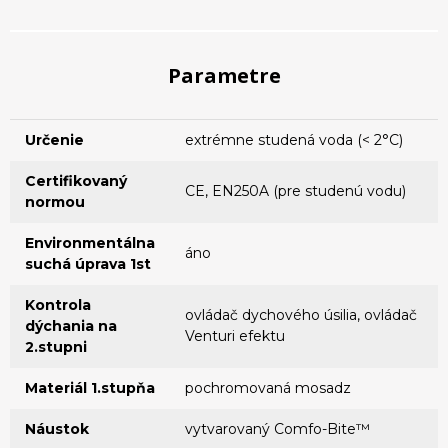
Parametre
Určenie
extrémne studená voda (< 2°C)
Certifikovaný
CE, EN250A (pre studenú vodu)
normou
Environmentálna
áno
suchá úprava 1st
Kontrola
ovládač dychového úsilia, ovládač
dýchania na
Venturi efektu
2.stupni
Materiál 1.stupňa
pochromovaná mosadz
Náustok
vytvarovaný Comfo-Bite™