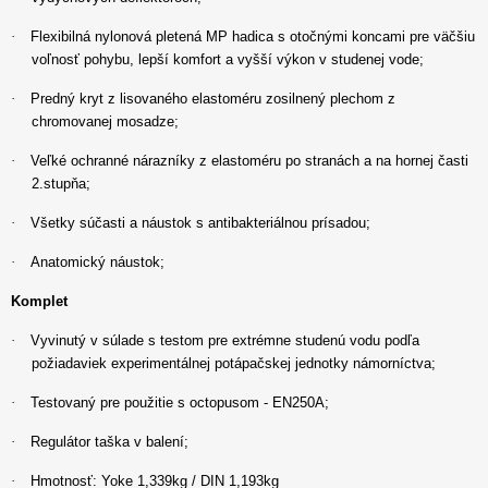
·
Flexibilná nylonová pletená MP hadica s otočnými koncami pre väčšiu
voľnosť pohybu, lepší komfort a vyšší výkon v studenej vode;
·
Predný kryt z lisovaného elastoméru zosilnený plechom z
chromovanej mosadze;
·
Veľké ochranné nárazníky z elastoméru po stranách a na hornej časti
2.stupňa;
·
Všetky súčasti a náustok s antibakteriálnou prísadou;
·
Anatomický náustok;
Komplet
·
Vyvinutý v súlade s testom pre extrémne studenú vodu podľa
požiadaviek experimentálnej potápačskej jednotky námorníctva;
·
Testovaný pre použitie s octopusom - EN250A;
·
Regulátor taška v balení;
·
Hmotnosť: Yoke 1,339kg / DIN 1,193kg