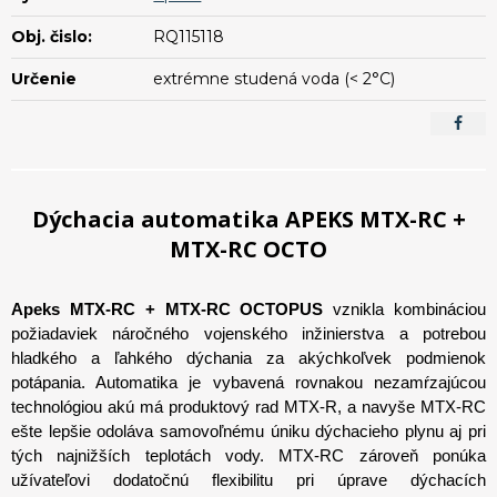
Obj. čislo:
RQ115118
Určenie
extrémne studená voda (< 2°C)
Dýchacia automatika APEKS MTX-RC +
MTX-RC OCTO
Apeks MTX-RC + MTX-RC OCTOPUS
vznikla kombináciou
požiadaviek náročného vojenského inžinierstva a potrebou
hladkého a ľahkého dýchania za akýchkoľvek podmienok
potápania. Automatika je vybavená rovnakou nezamŕzajúcou
technológiou akú má produktový rad MTX-R, a navyše MTX-RC
ešte lepšie odoláva samovoľnému úniku dýchacieho plynu aj pri
tých najnižších teplotách vody. MTX-RC zároveň ponúka
užívateľovi dodatočnú flexibilitu pri úprave dýchacích