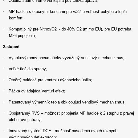
·
Odolná satin chrome vonkajšia povrchová úprava;
·
MP hadica s otočnými koncami pre väčšiu voľnosť pohybu a lepší
komfort
·
Kompatibilný pre Nitrox/O2 - do 40% O2 (mimo EU), pre EU potreba
M26 pripojenia;
2.stupeň
·
Vysokovýkonný pneumaticky vyvážený ventilový mechanizmus;
·
Veľké tlačidlo sprchy;
·
Otočný ovládač pre kontrolu dýchacieho úsilia;
·
Páčka ovládajúca Venturi efekt;
·
Patentovaný výmenník tepla obklopujúci ventilový mechanizmus;
·
Obojstranný RVS – možnosť pripojenia MP hadice k 2.stupňu z pravej
alebo ľavej strany;
·
Inovovaný systém DCE - možnosť nasadenia dvoch rôznych
výdychových deflektoroch;