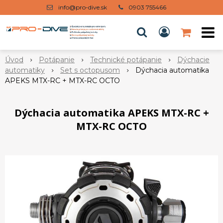
info@pro-dive.sk
0903 755466
Úvod
Potápanie
Technické potápanie
Dýchacie
automatiky
Set s octopusom
Dýchacia automatika
APEKS MTX-RC + MTX-RC OCTO
Dýchacia automatika APEKS MTX-RC +
MTX-RC OCTO