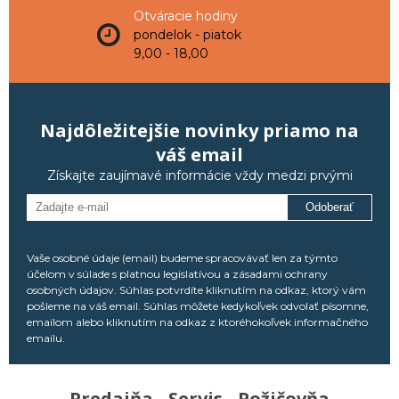
Otváracie hodiny
pondelok - piatok
9,00 - 18,00
Najdôležitejšie novinky priamo na
váš email
Získajte zaujímavé informácie vždy medzi prvými
Odoberať
Vaše osobné údaje (email) budeme spracovávať len za týmto
účelom v súlade s platnou legislatívou a zásadami ochrany
osobných údajov. Súhlas potvrdíte kliknutím na odkaz, ktorý vám
pošleme na váš email. Súhlas môžete kedykoľvek odvolať písomne,
emailom alebo kliknutím na odkaz z ktoréhokoľvek informačného
emailu.
Predajňa - Servis - Požičovňa