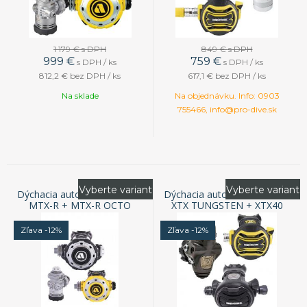
1 179 €
s DPH
849 €
s DPH
999
€
759
€
s DPH / ks
s DPH / ks
812,2 €
bez DPH / ks
617,1 €
bez DPH / ks
Na sklade
Na objednávku. Info: 0903
755466, info@pro-dive.sk
Vyberte variant
Vyberte variant
Dýchacia automatika APEKS
Dýchacia automatika APEKS
MTX-R + MTX-R OCTO
XTX TUNGSTEN + XTX40
OCTO
Zľava -12%
Zľava -12%