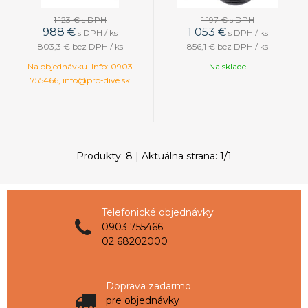
1 123 €
s DPH
1 197 €
s DPH
988
€
1 053
€
s DPH / ks
s DPH / ks
803,3 €
bez DPH / ks
856,1 €
bez DPH / ks
Na objednávku. Info: 0903
Na sklade
755466, info@pro-dive.sk
Produkty:
8
| Aktuálna strana:
1
/
1
Telefonické objednávky
0903 755466
02 68202000
Doprava zadarmo
pre objednávky