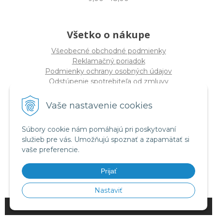
Všetko o nákupe
Všeobecné obchodné podmienky
Reklamačný poriadok
Podmienky ochrany osobných údajov
Odstúpenie spotrebiteľa od zmluvy
Vaše nastavenie cookies
O spoločnosti
PRO-DIVE s.r.o
Súbory cookie nám pomáhajú pri poskytovaní
Dulovo námestie 12, 821 08 Bratislava
služieb pre vás. Umožňujú spoznať a zapamätať si
(
Sídlo nie PREDAJŇA
)
vaše preferencie.
IČO: 17328934
DIČ: 2020294320
Prijať
IČ DPH SK2020294320
Nastaviť
© 2026 PRO-DIVE •
NextShop
&
e-shop Pohoda Connector
by
NextCom s.r.o.