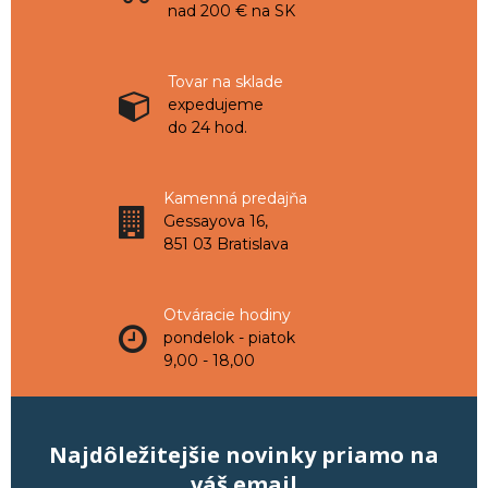
nad 200 € na SK
Tovar na sklade
expedujeme
do 24 hod.
Kamenná predajňa
Gessayova 16,
851 03 Bratislava
Otváracie hodiny
pondelok - piatok
9,00 - 18,00
Najdôležitejšie novinky priamo na
váš email