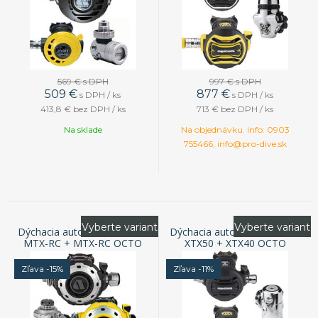
569 €
s DPH
997 €
s DPH
509
€
877
€
s DPH / ks
s DPH / ks
413,8 €
bez DPH / ks
713 €
bez DPH / ks
Na sklade
Na objednávku. Info: 0903
755466, info@pro-dive.sk
Vyberte variant
Vyberte variant
Dýchacia automatika APEKS
Dýchacia automatika APEKS
MTX-RC + MTX-RC OCTO
XTX50 + XTX40 OCTO
Zľava -15%
Zľava -11%