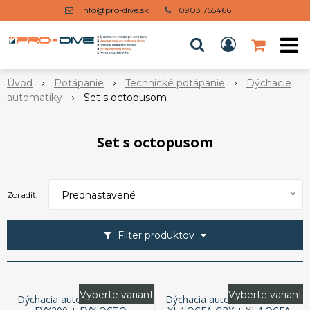
info@pro-dive.sk
0903 755466
Úvod
Potápanie
Technické potápanie
Dýchacie
automatiky
Set s octopusom
Set s octopusom
Prednastavené
Zoradiť:
Filter produktov
Vyberte variant
Vyberte variant
Dýchacia automatika APEKS
Dýchacia automatika APEKS