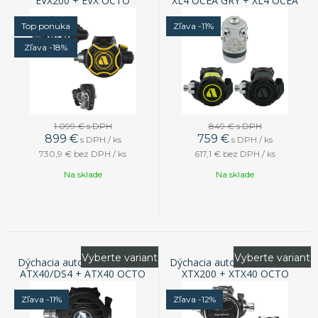
EVX200 + EVX OCTO
XL4 OCEA GRY + XL4 OCEA
OCTO
Top ponuka
Zľava -11%
Zľava -18%
1 099 €
s DPH
849 €
s DPH
899
€
759
€
s DPH / ks
s DPH / ks
730,9 €
bez DPH / ks
617,1 €
bez DPH / ks
Na sklade
Na sklade
Vyberte variant
Vyberte variant
Dýchacia automatika APEKS
Dýchacia automatika APEKS
ATX40/DS4 + ATX40 OCTO
XTX200 + XTX40 OCTO
Zľava -11%
Zľava -12%