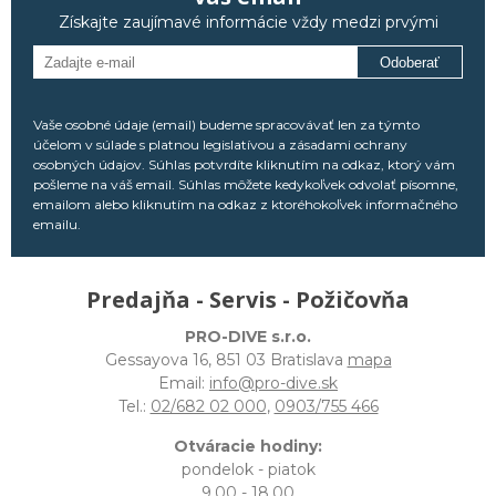
Získajte zaujímavé informácie vždy medzi prvými
Odoberať
Vaše osobné údaje (email) budeme spracovávať len za týmto
účelom v súlade s platnou legislatívou a zásadami ochrany
osobných údajov. Súhlas potvrdíte kliknutím na odkaz, ktorý vám
pošleme na váš email. Súhlas môžete kedykoľvek odvolať písomne,
emailom alebo kliknutím na odkaz z ktoréhokoľvek informačného
emailu.
Predajňa - Servis - Požičovňa
PRO-DIVE s.r.o.
Gessayova 16, 851 03 Bratislava
mapa
Email:
info@pro-dive.sk
Tel.:
02/682 02 000
,
0903/755 466
Otváracie hodiny:
pondelok - piatok
9,00 - 18,00