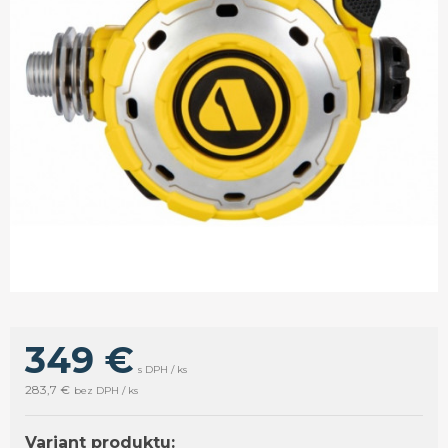
349 €
s DPH / ks
283,7 €
bez DPH / ks
Variant produktu: