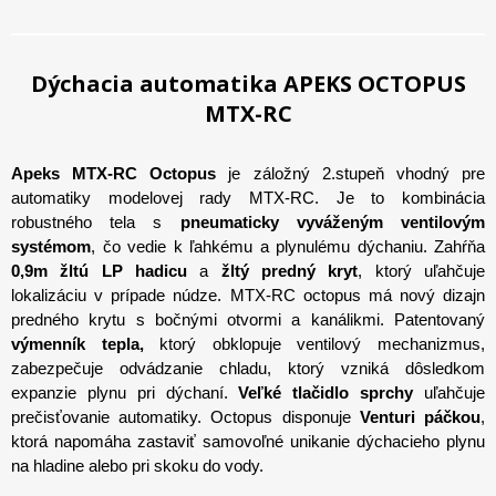
Dýchacia automatika APEKS OCTOPUS
MTX-RC
Apeks MTX-RC Octopus
je záložný 2.stupeň vhodný pre
automatiky modelovej rady MTX-RC. Je to kombinácia
robustného tela s
pneumaticky vyváženým ventilovým
systémom
, čo vedie k ľahkému a plynulému dýchaniu. Zahŕňa
0,9m žltú LP hadicu
a
žltý predný kryt
, ktorý uľahčuje
lokalizáciu v prípade núdze. MTX-RC octopus má nový dizajn
predného krytu s bočnými otvormi a kanálikmi. Patentovaný
výmenník tepla,
ktorý obklopuje ventilový mechanizmus,
zabezpečuje odvádzanie chladu, ktorý vzniká dôsledkom
expanzie plynu pri dýchaní.
Veľké tlačidlo sprchy
uľahčuje
prečisťovanie automatiky. Octopus disponuje
Venturi páčkou
,
ktorá napomáha zastaviť samovoľné unikanie dýchacieho plynu
na hladine alebo pri skoku do vody.