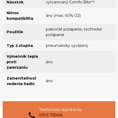
Náustok
vytvarovaný Comfo-Bite™
Nitrox
áno (max. 40% O2)
kompatibilita
pokročilé potápanie, technické
Použitie
potápanie
Typ 2.stupňa
pneumaticky vyvážený
Výmenník tepla
proti
áno
zamŕzaniu
Zameniteľnosť
áno
vedenia hadíc
Telefonické objednávky
0903 755466