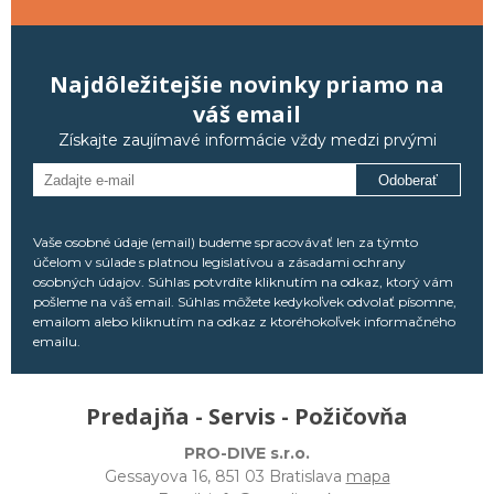
Najdôležitejšie novinky priamo na
váš email
Získajte zaujímavé informácie vždy medzi prvými
Odoberať
Vaše osobné údaje (email) budeme spracovávať len za týmto
účelom v súlade s platnou legislatívou a zásadami ochrany
osobných údajov. Súhlas potvrdíte kliknutím na odkaz, ktorý vám
pošleme na váš email. Súhlas môžete kedykoľvek odvolať písomne,
emailom alebo kliknutím na odkaz z ktoréhokoľvek informačného
emailu.
Predajňa - Servis - Požičovňa
PRO-DIVE s.r.o.
Gessayova 16, 851 03 Bratislava
mapa