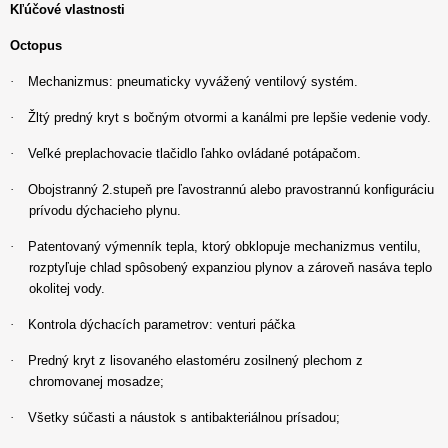
Kľúčové vlastnosti
Octopus
·
Mechanizmus: pneumaticky vyvážený ventilový systém.
·
Žltý predný kryt s bočným otvormi a kanálmi pre lepšie vedenie vody.
·
Veľké preplachovacie tlačidlo ľahko ovládané potápačom.
·
Obojstranný 2.stupeň pre ľavostrannú alebo pravostrannú konfiguráciu
prívodu dýchacieho plynu.
·
Patentovaný výmenník tepla, ktorý obklopuje mechanizmus ventilu,
rozptyľuje chlad spôsobený expanziou plynov a zároveň nasáva teplo
okolitej vody.
·
Kontrola dýchacích parametrov: venturi páčka
·
Predný kryt z lisovaného elastoméru zosilnený plechom z
chromovanej mosadze;
·
Všetky súčasti a náustok s antibakteriálnou prísadou;