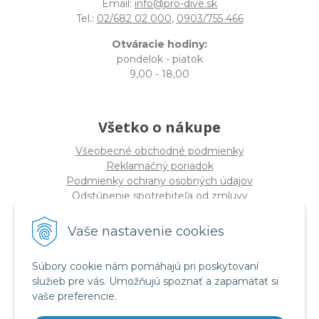
Email:
info@pro-dive.sk
Tel.:
02/682 02 000
,
0903/755 466
Otváracie hodiny:
pondelok - piatok
9,00 - 18,00
Všetko o nákupe
Všeobecné obchodné podmienky
Reklamačný poriadok
Podmienky ochrany osobných údajov
Odstúpenie spotrebiteľa od zmluvy
Vaše nastavenie cookies
O spoločnosti
PRO-DIVE s.r.o
Súbory cookie nám pomáhajú pri poskytovaní
Dulovo námestie 12, 821 08 Bratislava
služieb pre vás. Umožňujú spoznať a zapamätať si
(
Sídlo nie PREDAJŇA
)
vaše preferencie.
IČO: 17328934