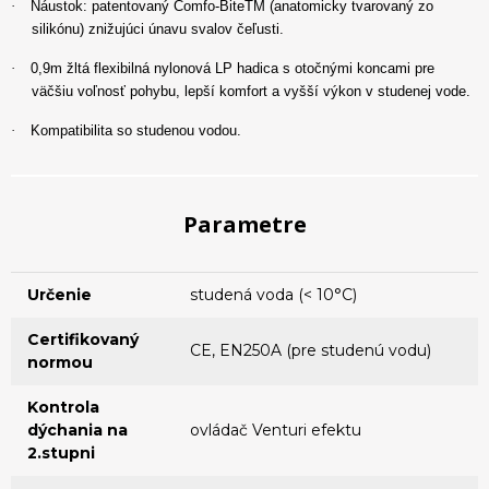
·
Náustok: patentovaný Comfo-BiteTM (anatomicky tvarovaný zo
silikónu) znižujúci únavu svalov čeľusti.
·
0,9m žltá flexibilná nylonová LP hadica s otočnými koncami pre
väčšiu voľnosť pohybu, lepší komfort a vyšší výkon v studenej vode.
·
Kompatibilita so studenou vodou.
Parametre
Určenie
studená voda (< 10°C)
Certifikovaný
CE, EN250A (pre studenú vodu)
normou
Kontrola
dýchania na
ovládač Venturi efektu
2.stupni