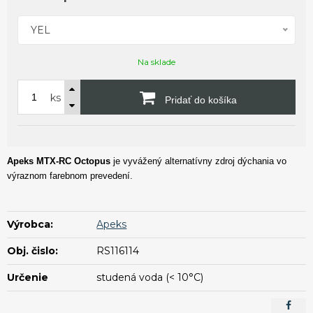
YEL
Na sklade
ks
Pridať do košíka
Apeks MTX-RC Octopus
je vyvážený alternatívny zdroj dýchania vo
výraznom farebnom prevedení.
Výrobca:
Apeks
Obj. čislo:
RS116114
Určenie
studená voda (< 10°C)