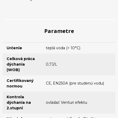
Parametre
Určenie
teplá voda (> 10°C)
Celková práca
dýchania
0,7J/L
(WOB)
Certifikovaný
CE, EN250A (pre studenú vodu)
normou
Kontrola
dýchania na
ovládač Venturi efektu
2.stupni