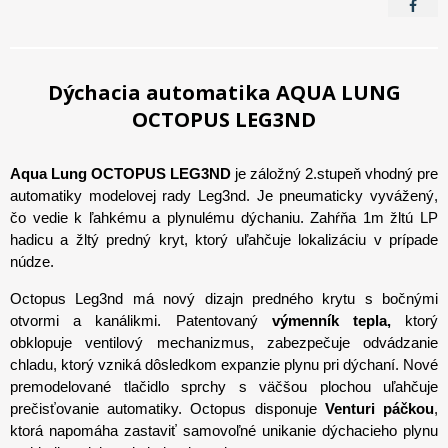
Dýchacia automatika AQUA LUNG
OCTOPUS LEG3ND
Aqua Lung OCTOPUS LEG3ND
je záložný 2.stupeň vhodný pre
automatiky modelovej rady Leg3nd. Je pneumaticky vyvážený,
čo vedie k ľahkému a plynulému dýchaniu. Zahŕňa 1m žltú LP
hadicu a žltý predný kryt, ktorý uľahčuje lokalizáciu v prípade
núdze.
Octopus Leg3nd má nový dizajn predného krytu s bočnými
otvormi a kanálikmi. Patentovaný
výmenník tepla,
ktorý
obklopuje ventilový mechanizmus, zabezpečuje odvádzanie
chladu, ktorý vzniká dôsledkom expanzie plynu pri dýchaní. Nové
premodelované tlačidlo sprchy s väčšou plochou uľahčuje
prečisťovanie automatiky. Octopus disponuje
Venturi páčkou
,
ktorá napomáha zastaviť samovoľné unikanie dýchacieho plynu