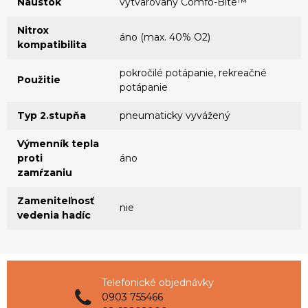
Náustok
vytvarovaný Comfo-Bite™
Nitrox
áno (max. 40% O2)
kompatibilita
pokročilé potápanie, rekreačné
Použitie
potápanie
Typ 2.stupňa
pneumaticky vyvážený
Výmenník tepla
proti
áno
zamŕzaniu
Zameniteľnosť
nie
vedenia hadíc
Telefonické objednávky
0903 755466