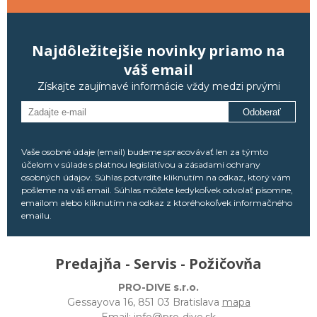
Najdôležitejšie novinky priamo na
váš email
Získajte zaujímavé informácie vždy medzi prvými
Odoberať
Vaše osobné údaje (email) budeme spracovávať len za týmto
účelom v súlade s platnou legislatívou a zásadami ochrany
osobných údajov. Súhlas potvrdíte kliknutím na odkaz, ktorý vám
pošleme na váš email. Súhlas môžete kedykoľvek odvolať písomne,
emailom alebo kliknutím na odkaz z ktoréhokoľvek informačného
emailu.
Predajňa - Servis - Požičovňa
PRO-DIVE s.r.o.
Gessayova 16, 851 03 Bratislava
mapa