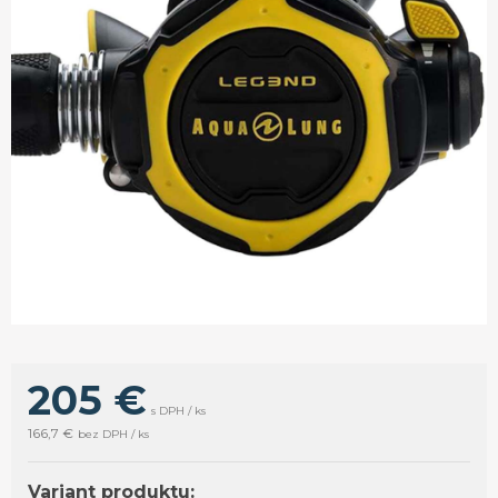
205 €
s DPH / ks
166,7 €
bez DPH / ks
Variant produktu: