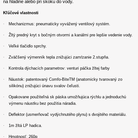
na hladine alebo pri skoku do vody.
Kľúčové vlastnosti
·
Mechanizmus: pneumaticky vyvážený ventilový systém.
·
Žltý predný kryt s bočným otvormi a kanálmi pre lepšie vedenie vody.
·
Veľké tlačidlo sprchy.
·
Zväčšený výmenník tepla znižujúci zamŕzanie 2.stupňa.
·
Kontrola dýchacích parametrov: venturi páčka žltej farby
·
Náustok: patentovaný Comfo-BiteTM (anatomicky tvarovaný zo
silikónu) znižujúci únavu svalov čeľusti.
·
Opakovane použiteľná sk páska umožňujúca rýchlu a jednoduchú
výmenu náustku bez použitia náradia.
·
Deflektor (usmerňovač vydýchnutého plynu) s dvojitého materiálu.
·
1m žltá LP hadica.
·
Hmotnosť: 260g