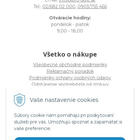
Email:
info@pro-dive.sk
Tel.:
02/682 02 000
,
0903/755 466
Otváracie hodiny:
pondelok - piatok
9,00 - 18,00
Všetko o nákupe
Všeobecné obchodné podmienky
Reklamačný poriadok
Podmienky ochrany osobných údajov
Odstúpenie spotrebiteľa od zmluvy
Vaše nastavenie cookies
O spoločnosti
PRO-DIVE s.r.o
Súbory cookie nám pomáhajú pri poskytovaní
Dulovo námestie 12, 821 08 Bratislava
služieb pre vás. Umožňujú spoznať a zapamätať si
(
Sídlo nie PREDAJŇA
)
vaše preferencie.
IČO: 17328934
DIČ: 2020294320