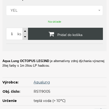
YEL
Na sklade
ks
Pridať do košíka
Aqua Lung OCTOPUS LEG3ND
je alternatívny zdroj dýchania výraznej
žltej farby s 1m žltou LP hadicou.
Výrobca:
Aqualung
Obj. čislo:
RS119005
Určenie
teplá voda (> 10°C)