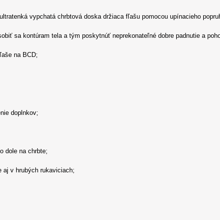
rí ultratenká vypchatá chrbtová doska držiaca fľašu pomocou upínacieho popr
ť sa kontúram tela a tým poskytnúť neprekonateľné dobre padnutie a poho
fľaše na BCD;
enie doplnkov;
o dole na chrbte;
e aj v hrubých rukaviciach;