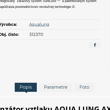
ntegrovaný
záťažový systém SureLock
a patentovaným systém
apúšťania prostredníctvom revolučnej technológie i3.
Výrobca:
Aqualung
Obj. čislo:
312370
Popis
Parametre
Foto
nzátor vztlaku AQUA LUNG AX