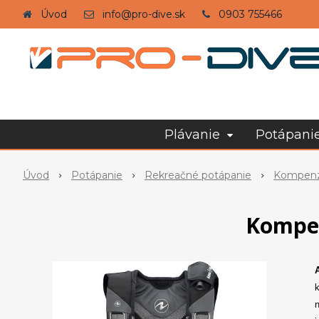
Úvod
info@pro-dive.sk
0903 755466
Plávanie
Potápani
Úvod
Potápanie
Rekreačné potápanie
Kompenzá
Kompe
k
n