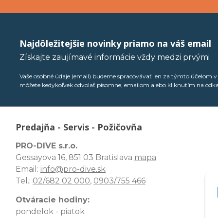
Najdôležitejšie novinky priamo na váš email
Získajte zaujímavé informácie vždy medzi prvými
Vaše osobné údaje (email) budeme spracovávať len za týmto účelom v s
môžete kedykoľvek odvolať písomne, emailom alebo kliknutím na odk
Predajňa - Servis - Požičovňa
PRO-DIVE s.r.o.
Gessayova 16, 851 03 Bratislava
mapa
Email:
info@pro-dive.sk
Tel.:
02/682 02 000
,
0903/755 466
Otváracie hodiny:
pondelok - piatok