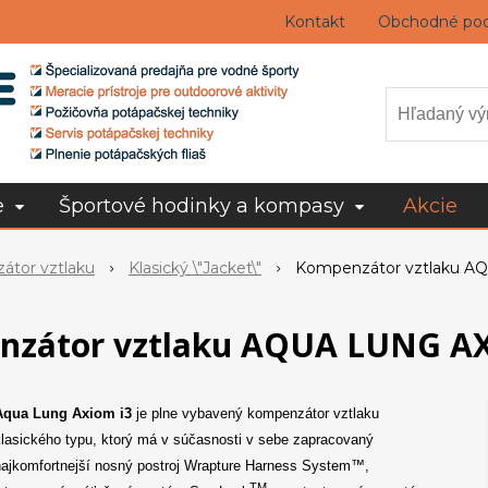
Kontakt
Obchodné po
e
Športové hodinky a kompasy
Akcie
tor vztlaku
Klasický \"Jacket\"
Kompenzátor vztlaku A
nzátor vztlaku AQUA LUNG AX
Aqua Lung Axiom i3
je plne vybavený kompenzátor vztlaku
lasického typu, ktorý má v súčasnosti v sebe zapracovaný
ajkomfortnejší nosný postroj Wrapture Harness System™,
TM