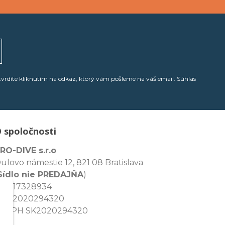
tvrdíte kliknutím na odkaz, ktorý vám pošleme na váš email. Súhlas
 spoločnosti
RO-DIVE s.r.o
ulovo námestie 12, 821 08 Bratislava
Sídlo nie PREDAJŇA
)
ČO: 17328934
IČ: 2020294320
Č DPH SK2020294320