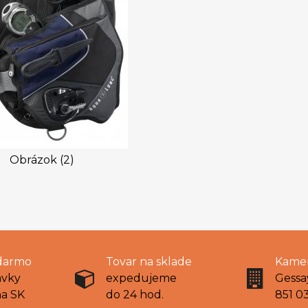
Obrázok (2)
darmo
Tovar na sklade
Kamen
ávky
expedujeme
Gessa
na SK
do 24 hod.
851 03