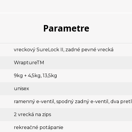
Parametre
vreckový SureLock II, zadné pevné vrecká
WraptureTM
9kg + 4,5kg, 13,5kg
unisex
ramenný e-ventil, spodný zadný e-ventil, dva pret
2 vrecká na zips
rekreačné potápanie