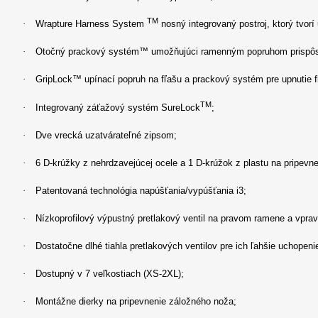
TM
·
Wrapture Harness System
nosný integrovaný postroj, ktorý tvo
·
Otočný prackový systém™ umožňujúci ramenným popruhom prispôsobi
·
GripLock™ upínací popruh na fľašu a prackový systém pre upnutie 
TM
·
Integrovaný záťažový systém SureLock
;
·
Dve vrecká uzatvárateľné zipsom;
·
6 D-krúžky z nehrdzavejúcej ocele a 1 D-krúžok z plastu na pripevn
·
Patentovaná technológia napúšťania/vypúšťania i3;
·
Nízkoprofilový výpustný pretlakový ventil na pravom ramene a vprav
·
Dostatočne dlhé tiahla pretlakových ventilov pre ich ľahšie uchopeni
·
Dostupný v 7 veľkostiach (XS-2XL);
·
Montážne dierky na pripevnenie záložného noža;