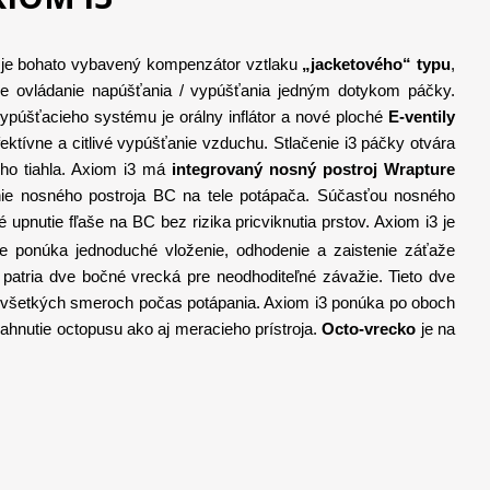
3 je bohato vybavený kompenzátor vztlaku
„jacketového“ typu
,
ne ovládanie napúšťania / vypúšťania jedným dotykom páčky.
púšťacieho systému je orálny inflátor a nové ploché
E-ventily
ktívne a citlivé vypúšťanie vzduchu. Stlačenie i3 páčky otvára
ého tiahla. Axiom i3 má
integrovaný nosný postroj Wrapture
enie nosného postroja BC na tele potápača. Súčasťou nosného
upnutie fľaše na BC bez rizika pricviknutia prstov.
Axiom i3 je
 ponúka jednoduché vloženie, odhodenie a zaistenie záťaže
atria dve bočné vrecká pre neodhoditeľné závažie. Tieto dve
o všetkých smeroch počas potápania. Axiom i3 ponúka po oboch
iahnutie octopusu ako aj meracieho prístroja.
Octo-vrecko
je na