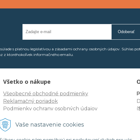
Odoberať
úlade s platnou legislatívou a zásadami ochrany osobných údajov. Súhlas po
az z ktoréhokoľvek informačného emailu.
Všetko o nákupe
O
Všeobecné obchodné podmienky
P
Reklamačný poriadok
D
Podmienky ochrany osobných údajov
(
I
Odstúpenie spotrebiteľa od zmluvy
D
Vaše nastavenie cookies
I