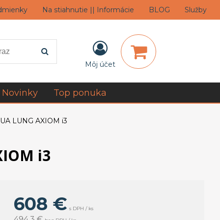
dmienky
Na stiahnutie || Informácie
BLOG
Služby
Môj účet
Novinky
Top ponuka
QUA LUNG AXIOM i3
IOM i3
608 €
s DPH / ks
494,3 €