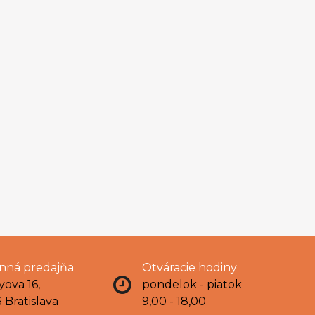
ná predajňa
Otváracie hodiny
yova 16,
pondelok - piatok
 Bratislava
9,00 - 18,00