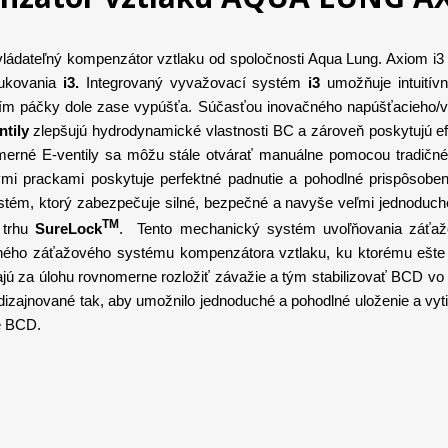
ovládateľný kompenzátor vztlaku od spoločnosti Aqua Lung. Axiom i
fukovania
i3.
Integrovaný vyvažovací systém
i3
umožňuje intuitív
ím páčky dole zase vypúšťa. Súčasťou inovačného napúšťacieho/vy
ntily
zlepšujú hydrodynamické vlastnosti BC a zároveň poskytujú efe
merné E-ventily sa môžu stále otvárať manuálne pomocou tradičn
nými prackami poskytuje perfektné padnutie a pohodlné prispôsob
tém, ktorý zabezpečuje silné, bezpečné a navyše veľmi jednoduché 
TM
 trhu
SureLock
.
Tento mechanický systém uvoľňovania záťaže
ného záťažového systému kompenzátora vztlaku, ku ktorému ešte p
ajú za úlohu rovnomerne rozložiť závažie a tým stabilizovať BCD v
e dizajnované tak, aby umožnilo jednoduché a pohodlné uloženie a vyt
ne BCD.