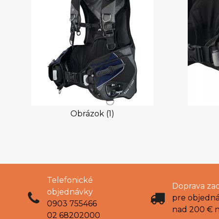
Obrázok (1)
Telefonické
Doprava za
objednávky
pre objedn
0903 755466
nad 200 € 
02 68202000