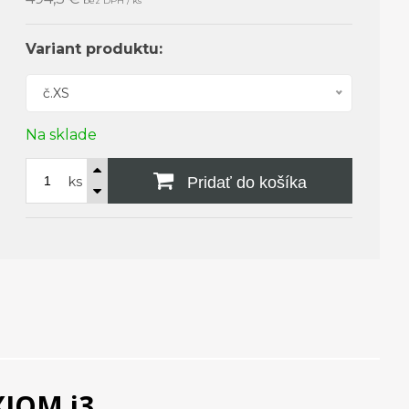
bez DPH / ks
Variant produktu:
č.XS
Na sklade
ks
Pridať do košíka
IOM i3