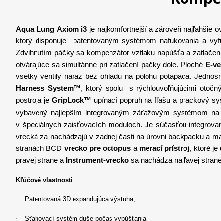
Aqua Lung Axiom i3
je
najkomfortnejší a zároveň najľahšie 
ktorý disponuje patentovaným systémom nafukovania a vy
Zdvihnutím páčky sa kompenzátor vztlaku napúšťa a zatlačen
otvárajúce sa simultánne pri zatlačení páčky dole. Ploché
E-ve
všetky ventily naraz bez ohľadu na polohu potápača. Jednos
Harness System™
, ktorý spolu s rýchlouvoľňujúcimi otoč
postroja je
GripLock™
upínací popruh na fľašu a prackový sys
vybavený najlepším integrovaným záťažovým systémom na
v špeciálnych zaisťovacích moduloch. Je súčasťou integrova
vrecká za nachádzajú v zadnej časti na úrovni backpacku a m
stranách BCD
vrecko pre octopus
a
merací prístroj
, ktoré j
pravej strane a
I
nstrument-vrecko
sa nachádza
na ľavej stra
Kľúčové vlastnosti
·
Patentovaná 3D expandujúca výstuha;
·
Sťahovací systém duše počas vypúšťania;