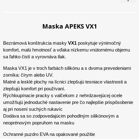
Maska APEKS VX1
Bezrámová konštrukcia masky
VX1
poskytuje výnimočný
komfort, malú hmotnosť a vďaka nízkemu vnútornému objemu
sa ľahko čistí a vyrovnáva tlak.
Maska VX1 je v troch farbách silikónu a s dvoma prevedeniami
zorníka: čírym alebo UV.
Matné a lesklé plochy na lícnici zlepšujú tesniace vlastnosti a
zlepšujú komfort pri používaní.
Rýchloupínacie pracky s valčekom z nehrdzavejúcej ocele
umožňujú jednoduché nastavenie pre čo najlepšie prispôsobenie
aj pri nosení suchých rukavíc
Dodáva sa so zodpovedajúcim pohodlným silikónovým a
neoprénovým popruhom na masku
Ochranné puzdro EVA na opakované použitie