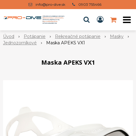
info@pro-dive.sk
0903 755466
Úvod
Potápanie
Rekreačné potápanie
Masky
Jednozorníkové
Maska APEKS VX1
Maska APEKS VX1