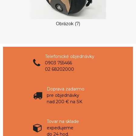
Obrázok (7)
Telefonické objednávky
0903 755466
02 68202000
Doprava zadarmo
pre objednávky
nad 200 € na SK
Tovar na sklade
expedujeme
do 24 hod.