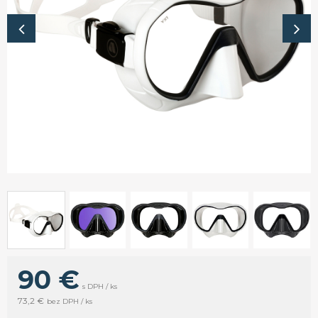
90 €
s DPH / ks
73,2 €
bez DPH / ks