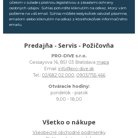
účelom v súlade s platnou legislatívou a zásadami ochrany
osobných údajov. Súhlas potvrdíte kliknutím na odkaz, ktorý vám
pošleme na váš email. Súhlas môžete kedykoľvek odvolať písomne,
emailom alebo kliknutím na odkaz z ktoréhokoľvek informačného
emailu.
Predajňa - Servis - Požičovňa
PRO-DIVE s.r.o.
Gessayova 16, 851 03 Bratislava
mapa
Email:
info@pro-dive.sk
Tel.:
02/682 02 000
,
0903/755 466
Otváracie hodiny:
pondelok - piatok
9,00 - 18,00
Všetko o nákupe
Všeobecné obchodné podmienky