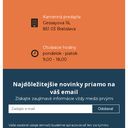
Kamenná predajňa
Gessayova 16,
851 03 Bratislava
Otváracie hodiny
pondelok - piatok
9,00 - 18,00
Najdôležitejšie novinky priamo na
váš email
Získajte zaujímavé informácie vždy medzi prvými
Odoberať
Vaše osobné údaje (email) budeme spracovávať len za týmto