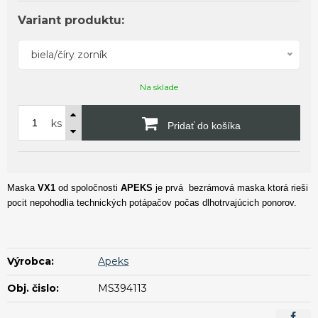
Variant produktu:
biela/číry zorník
Na sklade
ks
Pridať do košíka
Maska
VX1
od spoločnosti
APEKS
je prvá bezrámová maska ktorá rieši
pocit nepohodlia technických potápačov počas dlhotrvajúcich ponorov.
Výrobca:
Apeks
Obj. čislo:
MS394113