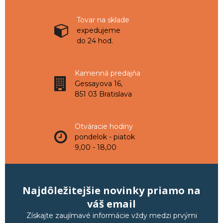
Tovar na sklade
expedujeme
do 24 hod.
Kamenná predajňa
Gessayova 16,
851 03 Bratislava
Otváracie hodiny
pondelok - piatok
9,00 - 18,00
Najdôležitejšie novinky priamo na
váš email
Získajte zaujímavé informácie vždy medzi prvými