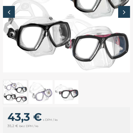
43,3 €
s DPH / ks
35,2 €
bez DPH / ks