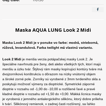
Maska AQUA LUNG Look 2 Midi
Maska Look 2 Midi je v ponuke vo farbe: modrá, strieborná,
rúžová, levandulová. Farba twilight má vlastnú variantu.
Look 2 Midi
je menšia verzia potápačskej masky Look 2. Je
špeciálne navrhnutá pre ženy, deti alebo všetkých tých, ktorí majú
menšiu a úzku tvár. Štýlový rám masky kopírujúci kontúry tváre má
dvojzorníkovú konštrukciu s dôrazom na nízky vnútorný objem
a široké zorné pole. Zorníky sú vyrobené z 3mm tvrdeného skla a
poskytujú možnosť výmeny za dioptrické. Symetrické záporné
dioptrie v rozsahu od -1,00 do -10,00 a rozlíšené ľavé a pravé
kladné dioptrie v rozsahu od +1,50 do +3,00. Mäkká lícnica masky
je vyrobená z jemného antialergického silikónu, ktorý dobre prilieha
k tvárí. Silikónový remienok, v zadnej časti rozšírený, sa ľahko