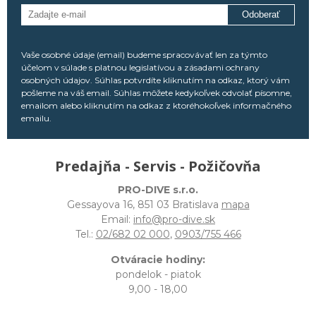
Odoberať
Vaše osobné údaje (email) budeme spracovávať len za týmto
účelom v súlade s platnou legislatívou a zásadami ochrany
osobných údajov. Súhlas potvrdíte kliknutím na odkaz, ktorý vám
pošleme na váš email. Súhlas môžete kedykoľvek odvolať písomne,
emailom alebo kliknutím na odkaz z ktoréhokoľvek informačného
emailu.
Predajňa - Servis - Požičovňa
PRO-DIVE s.r.o.
Gessayova 16, 851 03 Bratislava
mapa
Email:
info@pro-dive.sk
Tel.:
02/682 02 000
,
0903/755 466
Otváracie hodiny:
pondelok - piatok
9,00 - 18,00