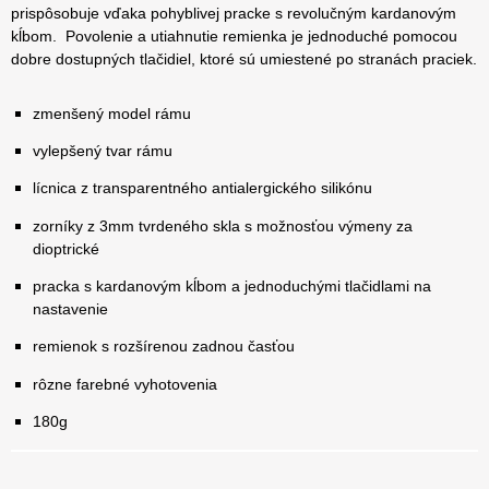
prispôsobuje vďaka pohyblivej pracke s revolučným kardanovým
kĺbom. Povolenie a utiahnutie remienka je jednoduché pomocou
dobre dostupných tlačidiel, ktoré sú umiestené po stranách praciek.
zmenšený model rámu
vylepšený tvar rámu
lícnica z transparentného antialergického silikónu
zorníky z 3mm tvrdeného skla s možnosťou výmeny za
dioptrické
pracka s kardanovým kĺbom a jednoduchými tlačidlami na
nastavenie
remienok s rozšírenou zadnou časťou
rôzne farebné vyhotovenia
180g