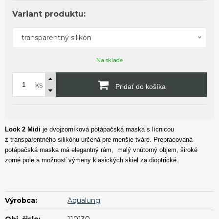
Variant produktu:
transparentný silikón
Na sklade
ks
Pridať do košíka
Look 2
Midi
je dvojzorníková potápačská maska s lícnicou
z transparentného silikónu určená pre menšie tváre. Prepracovaná
potápačská maska má elegantný rám, malý vnútorný objem, široké
zorné pole a možnosť výmeny klasických skiel za dioptrické.
Výrobca:
Aqualung
Obj. čislo:
110130