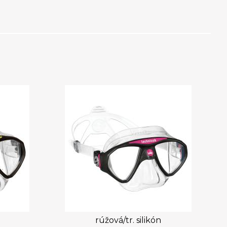
rúžová/tr. silikón