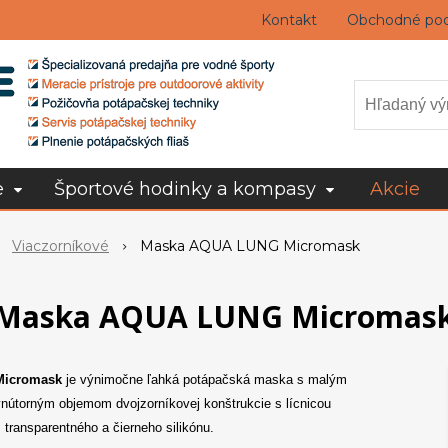
Kontakt
Obchodné po
e
Športové hodinky a kompasy
Akcie
Viaczorníkové
Maska AQUA LUNG Micromask
Maska AQUA LUNG Micromas
Micromask
je výnimočne ľahká potápačská maska s malým
nútorným objemom dvojzorníkovej konštrukcie s lícnicou
 transparentného a čierneho silikónu.