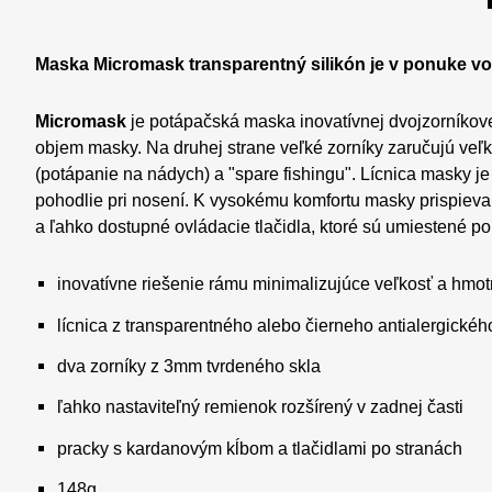
Maska Micromask transparentný silikón je v ponuke vo f
Micromask
je potápačská maska inovatívnej dvojzorníkove
objem masky. Na druhej strane veľké zorníky zaručujú veľ
(potápanie na nádych) a "spare fishingu". Lícnica masky je
pohodlie pri nosení. K vysokému komfortu masky prispieva 
a ľahko dostupné ovládacie tlačidla, ktoré sú umiestené po
inovatívne riešenie rámu minimalizujúce veľkosť a hmo
lícnica z transparentného alebo čierneho antialergickéh
dva zorníky z 3mm tvrdeného skla
ľahko nastaviteľný remienok rozšírený v zadnej časti
pracky s kardanovým kĺbom a tlačidlami po stranách
148g