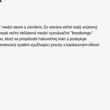
ť medzi okom a zorníkmi, čo vytvára veľmi malý vnútorný
romask veľmi obľúbená medzi vyznávačmi "freedivingu"
, ktorý sa prispôsobí ľubovoľnej tvári a poskytuje
patentovaný systém využívajúci pracky s kardanovým kĺbom