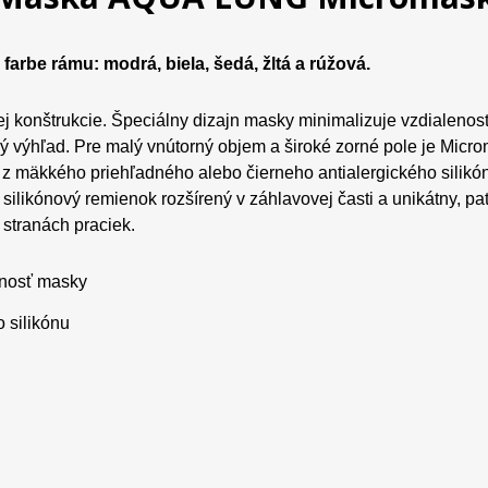
arbe rámu: modrá, biela, šedá, žltá a rúžová.
j konštrukcie. Špeciálny dizajn masky minimalizuje vzdialenos
ký výhľad. Pre malý vnútorný objem a široké zorné pole je Mic
 z mäkkého priehľadného alebo čierneho antialergického silikónu
silikónový remienok rozšírený v záhlavovej časti a unikátny, 
 stranách praciek.
tnosť masky
o silikónu