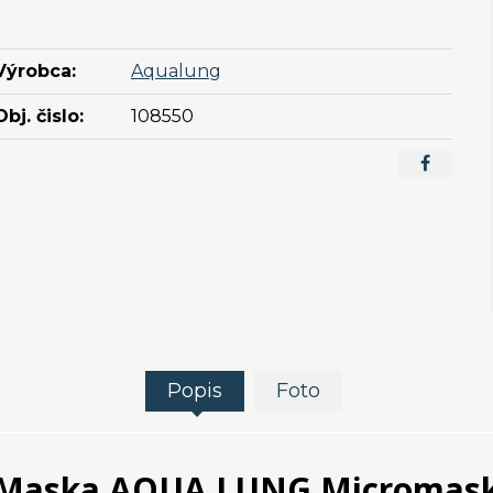
Výrobca:
Aqualung
Obj. čislo:
108550
Popis
Foto
Maska AQUA LUNG Micromas