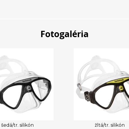
Fotogaléria
šedá/tr. silikón
žltá/tr. silikón