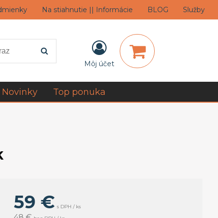
dmienky
Na stiahnutie || Informácie
BLOG
Služby
Môj účet
Novinky
Top ponuka
k
59 €
s DPH / ks
48 €