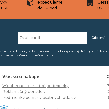
ávky
expedujeme
Gessa
na SK
do 24 hod.
851 03
Odoberať
úlade s platnou legislatívou a zásadami ochrany osobných údajov. Súhlas po
az z ktoréhokoľvek informačného emailu.
Všetko o nákupe
O
Všeobecné obchodné podmienky
P
Reklamačný poriadok
D
Podmienky ochrany osobných údajov
(
I
Odstúpenie spotrebiteľa od zmluvy