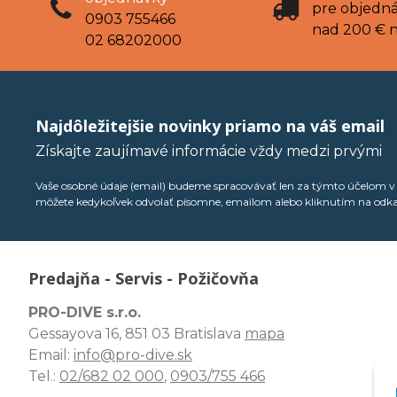
pre objedn
0903 755466
nad 200 € 
02 68202000
Najdôležitejšie novinky priamo na váš email
Získajte zaujímavé informácie vždy medzi prvými
Vaše osobné údaje (email) budeme spracovávať len za týmto účelom v s
môžete kedykoľvek odvolať písomne, emailom alebo kliknutím na odk
Predajňa - Servis - Požičovňa
PRO-DIVE s.r.o.
Gessayova 16, 851 03 Bratislava
mapa
Email:
info@pro-dive.sk
Tel.:
02/682 02 000
,
0903/755 466