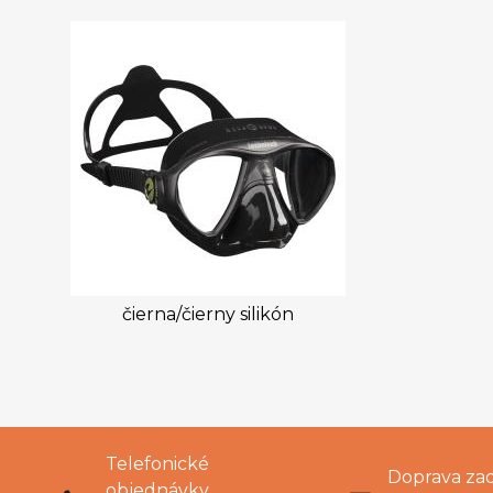
čierna/čierny silikón
Telefonické
Doprava za
objednávky