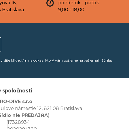
yova 16,
pondelok - piatok
 Bratislava
9,00 - 18,00
tvrdíte kliknutím na odkaz, ktorý vám pošleme na váš email. Súhlas
 spoločnosti
RO-DIVE s.r.o
ulovo námestie 12, 821 08 Bratislava
Sídlo nie PREDAJŇA
)
ČO: 17328934