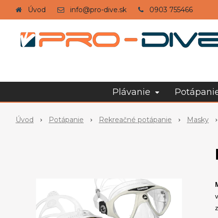
Úvod
info@pro-dive.sk
0903 755466
Plávanie
Potápani
Úvod
Potápanie
Rekreačné potápanie
Masky
v
z