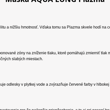
litu a nižšiu hmotnosť. Vďaka tomu sa Plazma skvele hodí na ces
ponované zóny na zníženie tlaku, ktoré pomáhajú zmierniť tlak 
adičných slabých miestach.
žuje odlesky v plytkej vode a zvýrazňuje červené farby v hlbokej