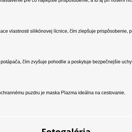
tavenie pre čo najlepšie prispôsobenie, a to aj pri nosení hr
e vlastnosti silikónovej lícnice, čím zlepšuje prispôsobenie, p
potápača, čím zvyšuje pohodlie a poskytuje bezpečnejšie uchy
chrannému puzdru je maska Plazma ideálna na cestovanie.
Fotogaléria