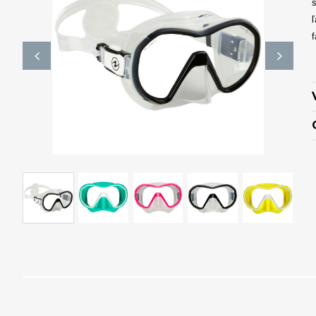
s
ľ
f