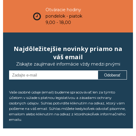
Otváracie hodiny
pondelok - piatok
9,00 - 18,00
Najdôležitejšie novinky priamo na
váš email
Získajte zaujímavé informácie vždy medzi prvými
Odoberať
Vaše osobné údaje (email) budeme spracovávať len za týmto
účelom v súlade s platnou legislatívou a zásadami ochrany
osobných údajov. Súhlas potvrdíte kliknutím na odkaz, ktorý vám
pošleme na váš email. Súhlas môžete kedykoľvek odvolať písomne,
emailom alebo kliknutím na odkaz z ktoréhokoľvek informačného
emailu.