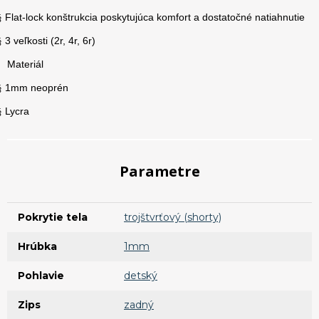
Flat-lock konštrukcia poskytujúca komfort a dostatočné natiahnutie
§
3 veľkosti (2r, 4r, 6r)
§
Materiál
1mm neoprén
§
Lycra
§
Parametre
Pokrytie tela
trojštvrťový (shorty)
Hrúbka
1mm
Pohlavie
detský
Zips
zadný