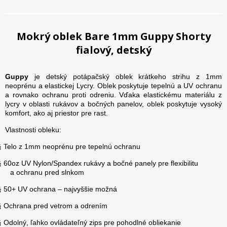
Mokrý oblek Bare 1mm Guppy Shorty
fialový, detský
Guppy
je detský potápačský oblek krátkeho strihu z 1mm
neoprénu a elastickej Lycry. Oblek poskytuje tepelnú a UV ochranu
a rovnako ochranu proti odreniu. Vďaka elastickému materiálu z
lycry v oblasti rukávov a bočných panelov, oblek poskytuje vysoký
komfort, ako aj priestor pre rast.
Vlastnosti obleku:
Telo z 1mm neoprénu pre tepelnú ochranu
§
60oz UV Nylon/Spandex rukávy a bočné panely pre flexibilitu
§
a ochranu pred slnkom
50+ UV ochrana – najvyššie možná
§
Ochrana pred vetrom a odrením
§
Odolný, ľahko ovládateľný zips pre pohodlné obliekanie
§