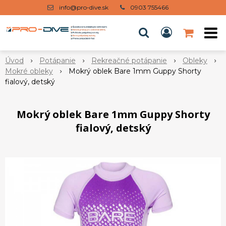
info@pro-dive.sk
0903 755466
Úvod
Potápanie
Rekreačné potápanie
Obleky
Mokré obleky
Mokrý oblek Bare 1mm Guppy Shorty
fialový, detský
Mokrý oblek Bare 1mm Guppy Shorty
fialový, detský