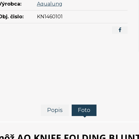
Výrobca:
Aqualung
Obj. čislo:
KN1460101
Popis
Foto
nôž AQ KNIFE FOLDING BLUN