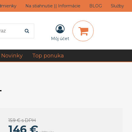
dmienky
Na stiahnutie || Informácie
BLOG
Služby
Môj účet
Novinky
Top ponuka
T
159 €
s DPH
146
€