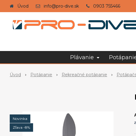
Úvod
info@pro-dive.sk
0903 755466
Plávanie
Potápani
Úvod
Potápanie
Rekreačné potápanie
Potápač
Novinka
z
Zľava -8%