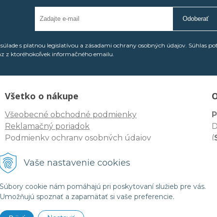
Odoberať
úlade s platnou legislatívou a zásadami ochrany osobných údajov. Súhlas po
az z ktoréhokoľvek informačného emailu.
Všetko o nákupe
O
Všeobecné obchodné podmienky
P
Reklamačný poriadok
D
Podmienky ochrany osobných údajov
(
I
Odstúpenie spotrebiteľa od zmluvy
D
Vaše nastavenie cookies
I
Súbory cookie nám pomáhajú pri poskytovaní služieb pre vás.
Umožňujú spoznať a zapamätať si vaše preferencie.