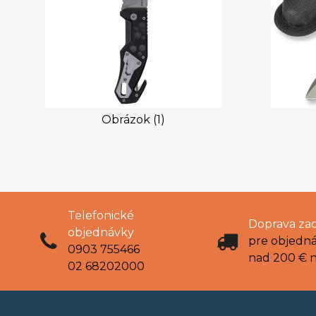
Obrázok (1)
Telefonické
Doprava za
objednávky
pre objedn
0903 755466
nad 200 € 
02 68202000