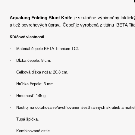
Aqualung Folding Blunt Knife
je skutočne výnimočný taktický
a tiež povrchových úprav.. Čepeľ je vyrobená z titánu
BETA Tit
Kľúčové vlastnosti
·
Materiál čepele BETA Titanium TC4
·
Dĺžka čepele: 9 cm.
·
Celková dĺžka noža: 20,8 cm.
·
Hrúbka čepele: 3 mm.
·
Hmotnosť: 145 g.
·
Nástroj na doťahovanie/uvoľňovanie
šesťhranných skrutiek a matie
·
Tupá špička.
·
Kombinované ostie