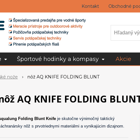
Kontakt
Obchodné po
e
Športové hodinky a kompasy
Akcie
ské nože
nôž AQ KNIFE FOLDING BLUNT
nôž AQ KNIFE FOLDING BLUN
Aqualung Folding Blunt Knife
je skutočne výnimočný taktický
áchranársky nôž s prvotriednymi materiálmi a vynikajúcim dizajnom.