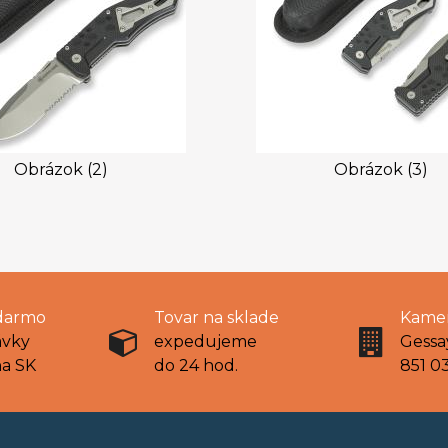
Obrázok (2)
Obrázok (3)
darmo
Tovar na sklade
Kamen
ávky
expedujeme
Gessa
na SK
do 24 hod.
851 03