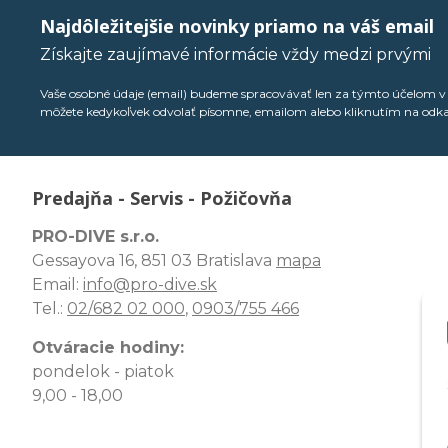
Najdôležitejšie novinky priamo na váš email
Získajte zaujímavé informácie vždy medzi prvými
Vaše osobné údaje (email) budeme spracovávať len za týmto účelom v s
môžete kedykoľvek odvolať písomne, emailom alebo kliknutím na odk
Predajňa - Servis - Požičovňa
PRO-DIVE s.r.o.
Gessayova 16, 851 03 Bratislava
mapa
Email:
info@pro-dive.sk
Tel.:
02/682 02 000
,
0903/755 466
Otváracie hodiny:
pondelok - piatok
9,00 - 18,00