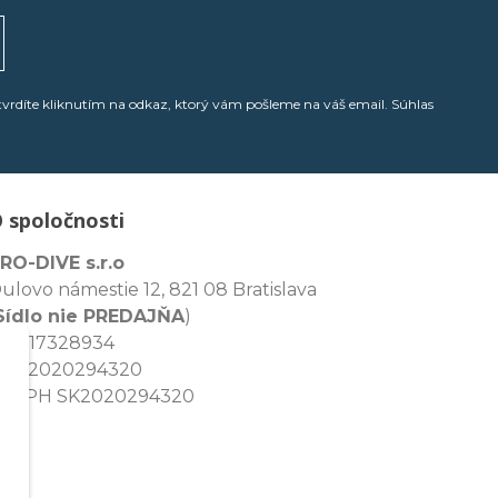
tvrdíte kliknutím na odkaz, ktorý vám pošleme na váš email. Súhlas
 spoločnosti
RO-DIVE s.r.o
ulovo námestie 12, 821 08 Bratislava
Sídlo nie PREDAJŇA
)
ČO: 17328934
IČ: 2020294320
Č DPH SK2020294320