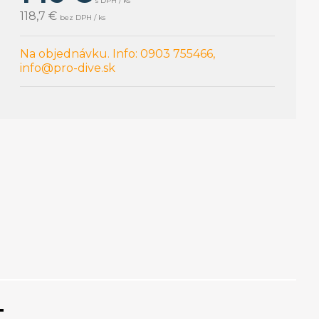
s DPH / ks
118,7 €
bez DPH / ks
Na objednávku. Info: 0903 755466,
info@pro-dive.sk
T