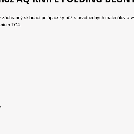
 záchranný skladací potápačský nôž s prvotriednych materiálov a 
anium TC4.
k.