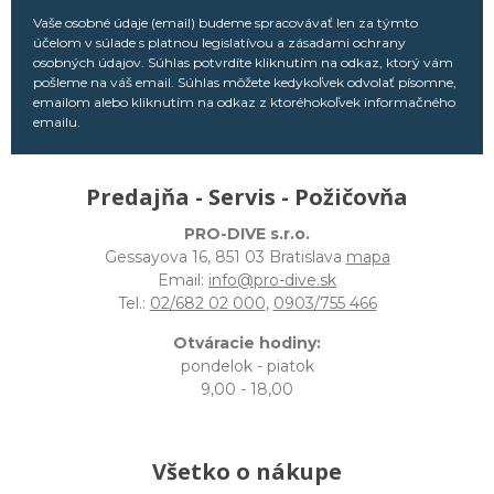
Vaše osobné údaje (email) budeme spracovávať len za týmto
účelom v súlade s platnou legislatívou a zásadami ochrany
osobných údajov. Súhlas potvrdíte kliknutím na odkaz, ktorý vám
pošleme na váš email. Súhlas môžete kedykoľvek odvolať písomne,
emailom alebo kliknutím na odkaz z ktoréhokoľvek informačného
emailu.
Predajňa - Servis - Požičovňa
PRO-DIVE s.r.o.
Gessayova 16, 851 03 Bratislava
mapa
Email:
info@pro-dive.sk
Tel.:
02/682 02 000
,
0903/755 466
Otváracie hodiny:
pondelok - piatok
9,00 - 18,00
Všetko o nákupe