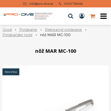
info@pro-dive.sk
0903 755466
Úvod
Potápanie
Rekreačné potápanie
Potápačské nože
nôž MAR MC-100
nôž MAR MC-100
Novinka