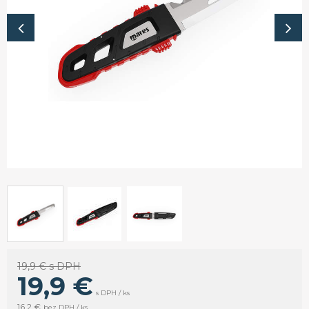
19,9 €
s DPH
19,9
€
s DPH / ks
16,2 €
bez DPH / ks