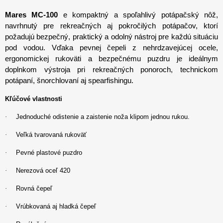
Mares MC-100
e kompaktný a spoľahlivý potápačský nôž,
n
avrhnutý pre rekreačných aj pokročilých potápačov, ktorí
požadujú bezpečný, praktický a odolný nástroj pre každú situáciu
pod vodou. Vďaka pevnej čepeli z nehrdzavejúcej ocele,
ergonomickej rukoväti a bezpečnému puzdru je ideálnym
doplnkom výstroja pri rekreačných ponoroch, technickom
potápaní, šnorchlovaní aj spearfishingu.
Kľúčové vlastnosti
·
Jednoduché odistenie a zaistenie noža klipom jednou rukou.
·
Veľká tvarovaná rukoväť
·
Pevné plastové puzdro
·
Nerezová oceľ 420
·
Rovná čepeľ
·
Vrúbkovaná aj hladká čepeľ