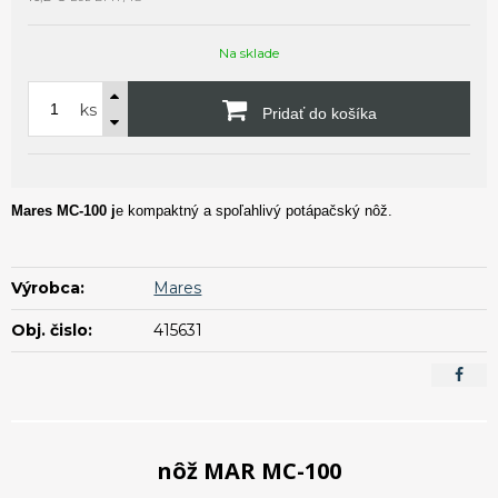
Na sklade
ks
Pridať do košíka
Mares MC-100 j
e kompaktný a spoľahlivý potápačský nôž.
Výrobca:
Mares
Obj. čislo:
415631
nôž MAR MC-100