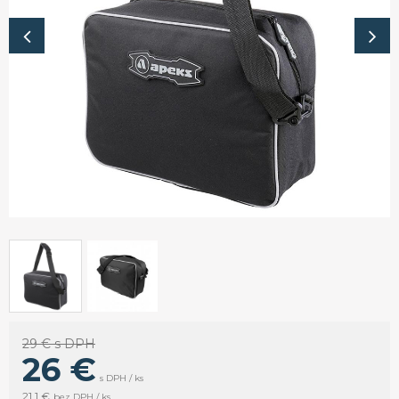
29 €
s DPH
26
€
s DPH / ks
21,1 €
bez DPH / ks