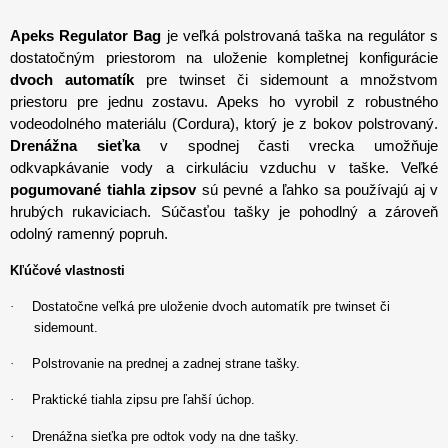
Apeks Regulator Bag
je veľká polstrovaná taška na regulátor s
dostatočným priestorom na uloženie kompletnej konfigurácie
dvoch automatík
pre twinset či sidemount a množstvom
priestoru pre jednu zostavu. Apeks ho vyrobil z robustného
vodeodolného materiálu (Cordura), ktorý je z bokov polstrovaný.
Drenážna sieťka
v spodnej časti vrecka umožňuje
odkvapkávanie vody a cirkuláciu vzduchu v taške. Veľké
pogumované tiahla zipsov
sú pevné a ľahko sa používajú aj v
hrubých rukaviciach.
Súčasťou tašky je pohodlný a zároveň
odolný ramenný popruh.
Kľúčové vlastnosti
·
Dostatočne veľká pre uloženie
dvoch automatík pre twinset či
sidemount.
·
Polstrovanie na prednej a zadnej strane tašky.
·
Praktické tiahla zipsu pre ľahší úchop.
·
Drenážna sieťka
pre odtok vody na dne tašky.