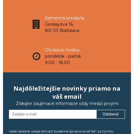
Kamenná predajňa
Gessayova 16,
851 03 Bratislava
Otváracie hodiny
pondelok - piatok
9,00 - 18,00
Najdôležitejšie novinky priamo na
váš email
Získajte zaujímavé informácie vždy medzi prvými
Odoberať
Vaše osobné údaje (email) budeme spracovávať len za týmto