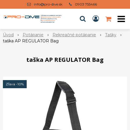
info@pro-dive.sk
0903 755466
Úvod
Potápanie
Rekreačné potápanie
Tašky
taška AP REGULATOR Bag
taška AP REGULATOR Bag
Zľava -10%