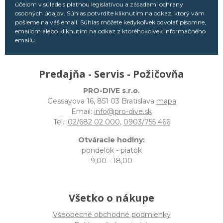
účelom v súlade s platnou legislatívou a zásadami ochrany
osobných údajov. Súhlas potvrdíte kliknutím na odkaz, ktorý vám
pošleme na váš email. Súhlas môžete kedykoľvek odvolať písomne,
emailom alebo kliknutím na odkaz z ktoréhokoľvek informačného
emailu.
Predajňa - Servis - Požičovňa
PRO-DIVE s.r.o.
Gessayova 16, 851 03 Bratislava
mapa
Email:
info@pro-dive.sk
Tel.:
02/682 02 000
,
0903/755 466
Otváracie hodiny:
pondelok - piatok
9,00 - 18,00
Všetko o nákupe
Všeobecné obchodné podmienky