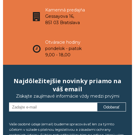
Kamenná predajňa
Gessayova 16,
851 03 Bratislava
Otváracie hodiny
pondelok - piatok
9,00 - 18,00
Najdôležitejšie novinky priamo na
váš email
Získajte zaujímavé informácie vždy medzi prvými
Odoberať
Vaše osobné údaje (email) budeme spracovávať len za týmto
účelom v súlade s platnou legislatívou a zásadami ochrany
osobných údajov. Súhlas potvrdíte kliknutím na odkaz, ktorý vám