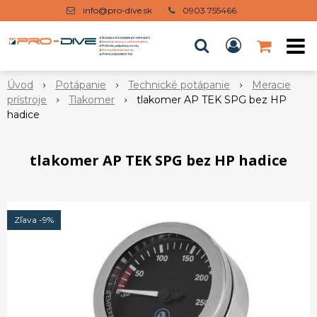
info@pro-dive.sk
0903 755466
Úvod
Potápanie
Technické potápanie
Meracie
prístroje
Tlakomer
tlakomer AP TEK SPG bez HP
hadice
tlakomer AP TEK SPG bez HP hadice
Zľava -9%