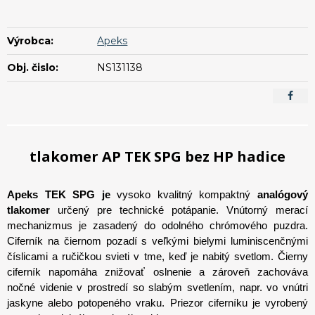
Výrobca:
Apeks
Obj. čislo:
NS131138
tlakomer AP TEK SPG bez HP hadice
Apeks TEK SPG je
vysoko kvalitný kompaktný
analógový
tlakomer
určený pre technické potápanie. Vnútorný merací
mechanizmus je zasadený do odolného chrómového puzdra.
Ciferník na čiernom pozadí s veľkými bielymi luminiscenčnými
číslicami a ručičkou svieti v tme, keď je nabitý svetlom. Čierny
ciferník napomáha znižovať oslnenie a zároveň zachováva
nočné videnie v prostredí so slabým svetlením, napr. vo vnútri
jaskyne alebo potopeného vraku. Priezor ciferníku je vyrobený