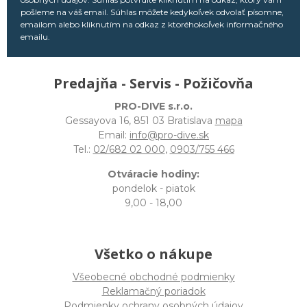
pošleme na váš email. Súhlas môžete kedykoľvek odvolať písomne,
emailom alebo kliknutím na odkaz z ktoréhokoľvek informačného
emailu.
Predajňa - Servis - Požičovňa
PRO-DIVE s.r.o.
Gessayova 16, 851 03 Bratislava
mapa
Email:
info@pro-dive.sk
Tel.:
02/682 02 000
,
0903/755 466
Otváracie hodiny:
pondelok - piatok
9,00 - 18,00
Všetko o nákupe
Všeobecné obchodné podmienky
Reklamačný poriadok
Podmienky ochrany osobných údajov