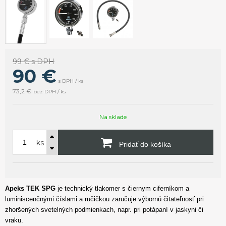
99 €
s DPH
90
€
s DPH / ks
73,2 €
bez DPH / ks
Na sklade
ks
Pridať do košíka
Apeks TEK SPG
je technický tlakomer s čiernym ciferníkom a
luminiscenčnými číslami a ručičkou zaručuje výbornú čitateľnosť pri
zhoršených svetelných podmienkach, napr. pri potápaní v jaskyni či
vraku.