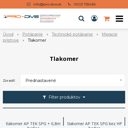
info@pro-dive.sk
0903 755466
Úvod
Potápanie
Technické potápanie
Meracie
prístroje
Tlakomer
Tlakomer
Prednastavené
Zoradiť:
Filter produktov
tlakomer AP TEK SPG + 0,8m
tlakomer AP TEK SPG bez HP