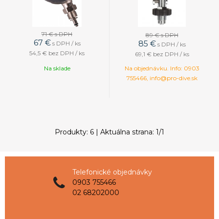
71 €
s DPH
89 €
s DPH
67
€
85
€
s DPH / ks
s DPH / ks
54,5 €
bez DPH / ks
69,1 €
bez DPH / ks
Na sklade
Na objednávku. Info: 0903
755466, info@pro-dive.sk
Produkty:
6
| Aktuálna strana:
1
/
1
Telefonické objednávky
0903 755466
02 68202000