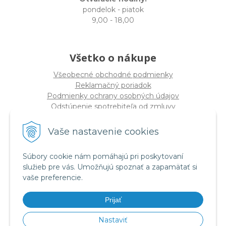
pondelok - piatok
9,00 - 18,00
Všetko o nákupe
Všeobecné obchodné podmienky
Reklamačný poriadok
Podmienky ochrany osobných údajov
Odstúpenie spotrebiteľa od zmluvy
Vaše nastavenie cookies
O spoločnosti
PRO-DIVE s.r.o
Súbory cookie nám pomáhajú pri poskytovaní
Dulovo námestie 12, 821 08 Bratislava
služieb pre vás. Umožňujú spoznať a zapamätať si
(
Sídlo nie PREDAJŇA
)
vaše preferencie.
IČO: 17328934
DIČ: 2020294320
Prijať
IČ DPH SK2020294320
Nastaviť