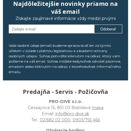
Najdôležitejšie novinky priamo na
váš email
Získajte zaujímavé informácie vždy medzi prvými
Odoberať
Vaše osobné údaje (email) budeme spracovávať len za týmto
účelom v súlade s platnou legislatívou a zásadami ochrany
osobných údajov. Súhlas potvrdíte kliknutím na odkaz, ktorý vám
pošleme na váš email. Súhlas môžete kedykoľvek odvolať písomne,
emailom alebo kliknutím na odkaz z ktoréhokoľvek informačného
emailu.
Predajňa - Servis - Požičovňa
PRO-DIVE s.r.o.
Gessayova 16, 851 03 Bratislava
mapa
Email:
info@pro-dive.sk
Tel.:
02/682 02 000
,
0903/755 466
Otváracie hodiny: