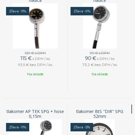
hadica
hadice
Zľava -11%
Zľava -9%
129 €
s DPH
99 €
s DPH
115
€
90
€
s DPH / ks
s DPH / ks
93,5 €
bez DPH / ks
73,2 €
bez DPH / ks
Na sklade
Na sklade
tlakomer AP TEK SPG + hose
tlakomer BtS "DIR" SPG
0,15m
52mm
Zľava -11%
Zľava -5%