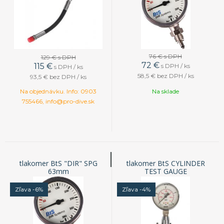
76 €
s DPH
129 €
s DPH
72
€
115
€
s DPH / ks
s DPH / ks
58,5 €
bez DPH / ks
93,5 €
bez DPH / ks
Na objednávku. Info: 0903
Na sklade
755466, info@pro-dive.sk
tlakomer BtS "DIR" SPG
tlakomer BtS CYLINDER
63mm
TEST GAUGE
Zľava -6%
Zľava -4%