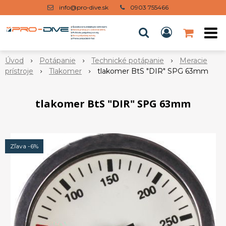
info@pro-dive.sk
0903 755466
Úvod
Potápanie
Technické potápanie
Meracie
prístroje
Tlakomer
tlakomer BtS "DIR" SPG 63mm
tlakomer BtS "DIR" SPG 63mm
Zľava -6%