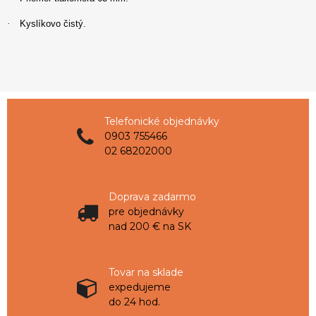
·
Kyslíkovo čistý.
Telefonické objednávky
0903 755466
02 68202000
Doprava zadarmo
pre objednávky
nad 200 € na SK
Tovar na sklade
expedujeme
do 24 hod.