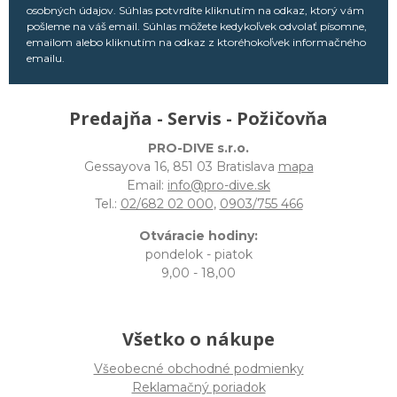
osobných údajov. Súhlas potvrdíte kliknutím na odkaz, ktorý vám
pošleme na váš email. Súhlas môžete kedykoľvek odvolať písomne,
emailom alebo kliknutím na odkaz z ktoréhokoľvek informačného
emailu.
Predajňa - Servis - Požičovňa
PRO-DIVE s.r.o.
Gessayova 16, 851 03 Bratislava
mapa
Email:
info@pro-dive.sk
Tel.:
02/682 02 000
,
0903/755 466
Otváracie hodiny:
pondelok - piatok
9,00 - 18,00
Všetko o nákupe
Všeobecné obchodné podmienky
Reklamačný poriadok