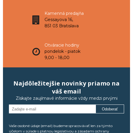
Kamenná predajňa
Gessayova 16,
851 03 Bratislava
Otváracie hodiny
pondelok - piatok
9,00 - 18,00
Najdôležitejšie novinky priamo na
váš email
Získajte zaujímavé informácie vždy medzi prvými
Odoberať
Vaše osobné údaje (email) budeme spracovávať len za týmto
účelom v súlade s platnou legislatívou a zásadami ochrany