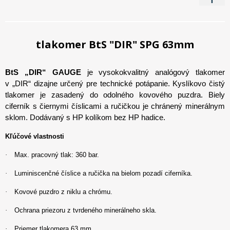
tlakomer BtS "DIR" SPG 63mm
BtS „DIR“ GAUGE
je vysokokvalitný analógový tlakomer
v „DIR“ dizajne určený pre technické potápanie. Kyslíkovo čistý
tlakomer je zasadený do odolného kovového puzdra. Biely
ciferník s čiernymi číslicami a ručičkou je chránený minerálnym
sklom. Dodávaný s HP kolíkom bez HP hadice.
Kľúčové vlastnosti
·
Max. pracovný tlak: 360 bar.
·
Luminiscenčné číslice a ručička na bielom pozadí ciferníka.
·
Kovové puzdro z niklu a chrómu.
·
Ochrana priezoru z tvrdeného minerálneho skla.
·
Priemer tlakomera 63 mm.