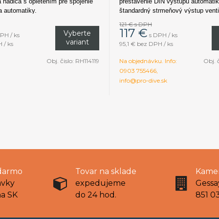
á hadica s opletením pre spojenie
prestavenie DIN výstupu automati
a automatiky.
štandardný strmeňový výstup ventil
121 €
s DPH
117
€
Vyberte
PH / ks
s DPH / ks
variant
 / ks
95,1 €
bez DPH / ks
Obj. čislo:
RH114119
Na objednávku. Info:
Obj. 
0903 755466,
info@pro-dive.sk
darmo
Tovar na sklade
Kamen
ávky
expedujeme
Gessa
na SK
do 24 hod.
851 03