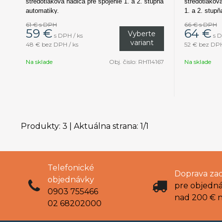
stredotlaková hadica pre spojenie 1. a 2. stupňa
stredotlakov
automatiky.
1. a 2. stupň
61 €
s DPH
66 €
s DPH
59
€
64
€
Vyberte
s DPH / ks
s D
variant
48 €
bez DPH / ks
52 €
bez DPH
Na sklade
Obj. čislo:
RH114167
Na sklade
Produkty:
3
| Aktuálna strana:
1
/
1
Telefonické
Doprava za
objednávky
pre objedn
0903 755466
nad 200 € 
02 68202000