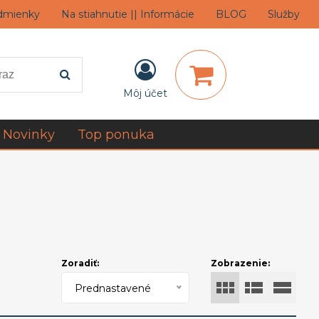
dmienky
Na stiahnutie || Informácie
BLOG
Služby
Môj účet
Novinky
Top ponuka
Zoradiť:
Zobrazenie:
Prednastavené