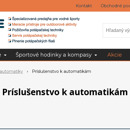
Kontakt
Obchodné po
e
Športové hodinky a kompasy
Akcie
 automatiky
Príslušenstvo k automatikám
Príslušenstvo k automatikám