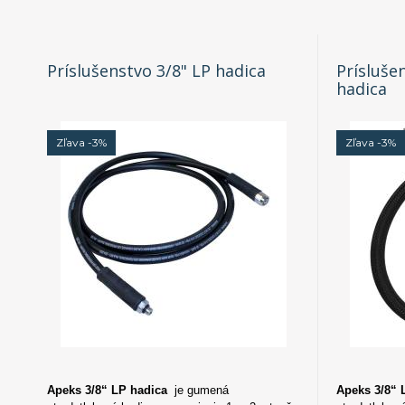
Príslušenstvo 3/8" LP hadica
Príslušen
hadica
Zľava -3%
Zľava -3%
Apeks 3/8“ LP hadica
je gumená
Apeks 3/8“ 