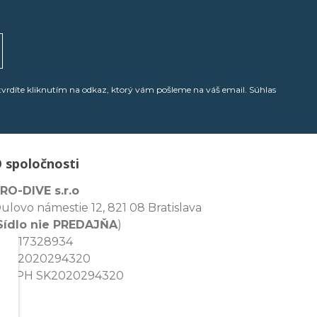
tvrdíte kliknutím na odkaz, ktorý vám pošleme na váš email. Súhlas
 spoločnosti
RO-DIVE s.r.o
ulovo námestie 12, 821 08 Bratislava
Sídlo nie PREDAJŇA
)
ČO: 17328934
IČ: 2020294320
Č DPH SK2020294320