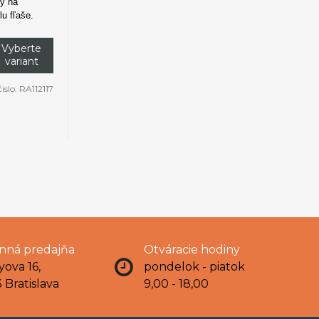
ky na
u fľaše.
Vyberte
variant
čislo:
RA112117
ná predajňa
Otváracie hodiny
yova 16,
pondelok - piatok
 Bratislava
9,00 - 18,00