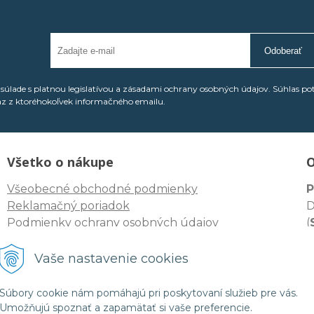
Odoberať
úlade s platnou legislatívou a zásadami ochrany osobných údajov. Súhlas po
az z ktoréhokoľvek informačného emailu.
Všetko o nákupe
O
Všeobecné obchodné podmienky
P
Reklamačný poriadok
D
Podmienky ochrany osobných údajov
(
I
Odstúpenie spotrebiteľa od zmluvy
D
Vaše nastavenie cookies
I
Súbory cookie nám pomáhajú pri poskytovaní služieb pre vás.
Umožňujú spoznať a zapamätať si vaše preferencie.