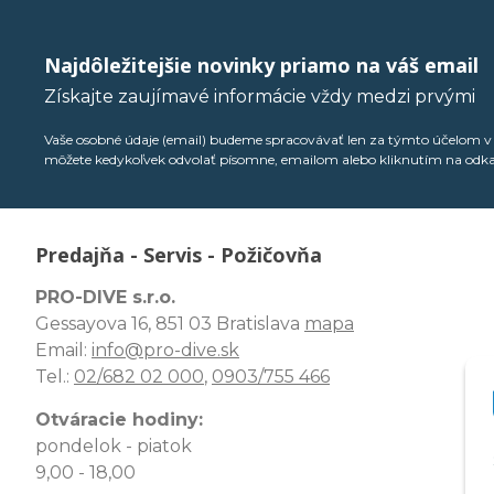
Najdôležitejšie novinky priamo na váš email
Získajte zaujímavé informácie vždy medzi prvými
Vaše osobné údaje (email) budeme spracovávať len za týmto účelom v s
môžete kedykoľvek odvolať písomne, emailom alebo kliknutím na odk
Predajňa - Servis - Požičovňa
PRO-DIVE s.r.o.
Gessayova 16, 851 03 Bratislava
mapa
Email:
info@pro-dive.sk
Tel.:
02/682 02 000
,
0903/755 466
Otváracie hodiny:
pondelok - piatok
9,00 - 18,00