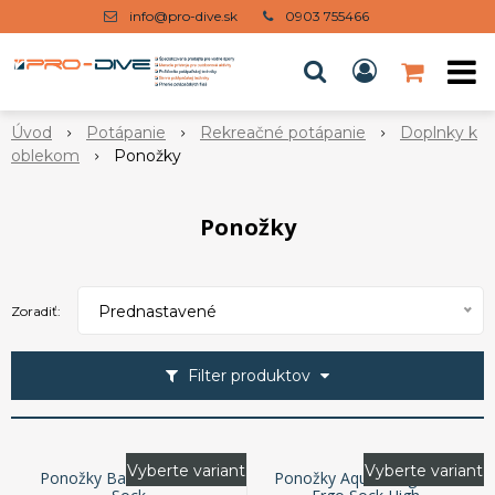
info@pro-dive.sk
0903 755466
Úvod
Potápanie
Rekreačné potápanie
Doplnky k
oblekom
Ponožky
Ponožky
Prednastavené
Zoradiť:
Filter produktov
Vyberte variant
Vyberte variant
Ponožky Bare 2mm Neo
Ponožky Aqua Lung 3mm