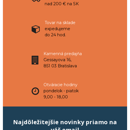
nad 200 € na SK
Tovar na sklade
expedujeme
do 24 hod.
Kamenná predajňa
Gessayova 16,
851 03 Bratislava
Otváracie hodiny
pondelok - piatok
9,00 - 18,00
Najdôležitejšie novinky priamo na
váš email