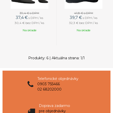
39,4 €
s DPH
41,8 €
s DPH
37,4
€
39,7
€
s DPH / ks
s DPH / ks
30,4 €
bez DPH / ks
32,3 €
bez DPH / ks
Na sklade
Na sklade
Produkty:
6
| Aktuálna strana:
1
/
1
Telefonické objednávky
0903 755466
02 68202000
Doprava zadarmo
pre objednávky