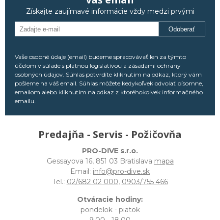
Získajte zaujímavé informácie vždy medzi prvými
Odoberať
Vaše osobné údaje (email) budeme spracovávať len za týmto
účelom v súlade s platnou legislatívou a zásadami ochrany
osobných údajov. Súhlas potvrdíte kliknutím na odkaz, ktorý vám
pošleme na váš email. Súhlas môžete kedykoľvek odvolať písomne,
emailom alebo kliknutím na odkaz z ktoréhokoľvek informačného
emailu.
Predajňa - Servis - Požičovňa
PRO-DIVE s.r.o.
Gessayova 16, 851 03 Bratislava
mapa
Email:
info@pro-dive.sk
Tel.:
02/682 02 000
,
0903/755 466
Otváracie hodiny:
pondelok - piatok