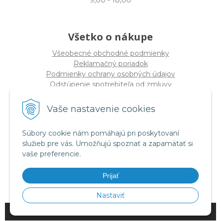
9,00 - 18,00
Všetko o nákupe
Všeobecné obchodné podmienky
Reklamačný poriadok
Podmienky ochrany osobných údajov
Odstúpenie spotrebiteľa od zmluvy
Vaše nastavenie cookies
O spoločnosti
PRO-DIVE s.r.o
Súbory cookie nám pomáhajú pri poskytovaní
Dulovo námestie 12, 821 08 Bratislava
služieb pre vás. Umožňujú spoznať a zapamätať si
(
Sídlo nie PREDAJŇA
)
vaše preferencie.
IČO: 17328934
DIČ: 2020294320
Prijať
IČ DPH SK2020294320
Nastaviť
© 2026 PRO-DIVE •
NextShop
&
e-shop Pohoda Connector
by
NextCom s.r.o.