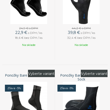
24,9 €
s DPH
44,2 €
s DPH
22,9
€
39,8
€
s DPH / ks
s DPH / ks
18,6 €
bez DPH / ks
32,4 €
bez DPH / ks
Na sklade
Na sklade
Vyberte variant
Vyberte variant
Ponožky Bare Exowear Socks
Ponožky Bare 3mm S-Flex
Sock
Zľava -5%
Zľava -5%