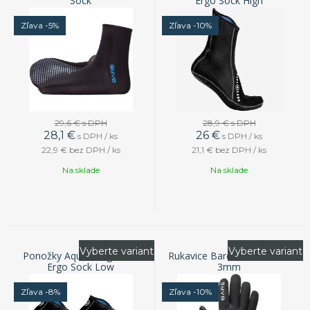
Sock
Ergo Sock High
Zľava -5%
Zľava -10%
29,6 €
s DPH
28,9 €
s DPH
28,1
€
26
€
s DPH / ks
s DPH / ks
22,9 €
bez DPH / ks
21,1 €
bez DPH / ks
Na sklade
Na sklade
Vyberte variant
Vyberte variant
Ponožky Aqua Lung 3mm
Rukavice Bare S-Flex Glove
Ergo Sock Low
3mm
Zľava -8%
Zľava -10%