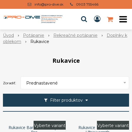
info@pro-dive.sk
0903 755466
Úvod
Potápanie
Rekreačné potápanie
Doplnky k
oblekom
Rukavice
Rukavice
Prednastavené
Zoradiť:
Filter produktov
Vyberte variant
Vyberte variant
Rukavice Bare 2mm Tropic
Rukavice Bare 3mm