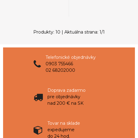
Produkty:
10
| Aktuálna strana:
1
/
1
Telefonické objednávky
0903 755466
02 68202000
Doprava zadarmo
pre objednávky
nad 200 € na SK
Tovar na sklade
expedujeme
do 24 hod.