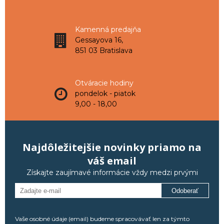
Kamenná predajňa
Gessayova 16,
851 03 Bratislava
Otváracie hodiny
pondelok - piatok
9,00 - 18,00
Najdôležitejšie novinky priamo na
váš email
Získajte zaujímavé informácie vždy medzi prvými
Odoberať
Vaše osobné údaje (email) budeme spracovávať len za týmto