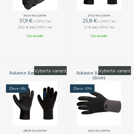
34,9 €
s DPH
27,2 €
s DPH
31,9
€
25,8
€
s DPH / ks
s DPH / ks
25,9 €
bez DPH / ks
21 €
bez DPH / ks
Na sklade
Na sklade
Vyberte variant
Vyberte variant
Rukavice Bare 5mm Glove
Rukavice Bare Exowear
Gloves
Zľava -5%
Zľava -10%
28,8 €
s DPH
43,1 €
s DPH