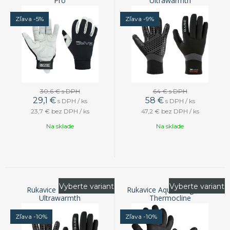
Pro
Ultrawarmth
Zľava -5%
Zľava -9%
30,6 €
s DPH
64 €
s DPH
29,1
€
58
€
s DPH / ks
s DPH / ks
23,7 €
bez DPH / ks
47,2 €
bez DPH / ks
Na sklade
Na sklade
Vyberte variant
Vyberte variant
Rukavice Bare 5mm
Rukavice Aqua Lung 3mm
Ultrawarmth
Thermocline
Zľava -10%
Zľava -10%