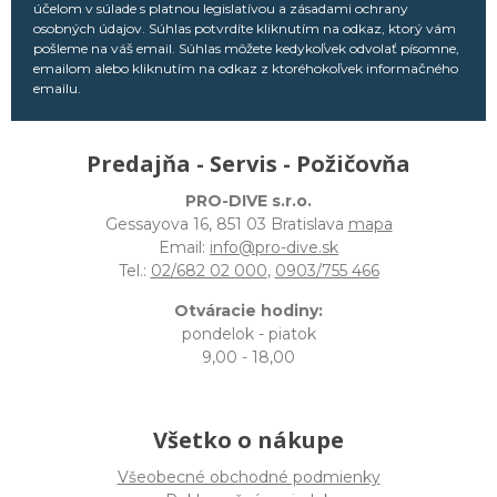
účelom v súlade s platnou legislatívou a zásadami ochrany
osobných údajov. Súhlas potvrdíte kliknutím na odkaz, ktorý vám
pošleme na váš email. Súhlas môžete kedykoľvek odvolať písomne,
emailom alebo kliknutím na odkaz z ktoréhokoľvek informačného
emailu.
Predajňa - Servis - Požičovňa
PRO-DIVE s.r.o.
Gessayova 16, 851 03 Bratislava
mapa
Email:
info@pro-dive.sk
Tel.:
02/682 02 000
,
0903/755 466
Otváracie hodiny:
pondelok - piatok
9,00 - 18,00
Všetko o nákupe
Všeobecné obchodné podmienky