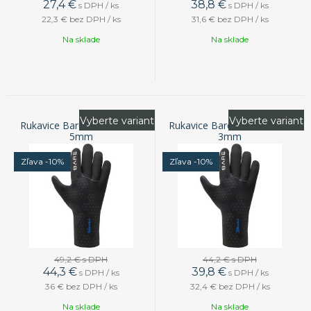
27,4
€
38,8
€
s DPH / ks
s DPH / ks
22,3 €
bez DPH / ks
31,6 €
bez DPH / ks
Na sklade
Na sklade
Vyberte variant
Vyberte variant
Rukavice Bare S-Flex Glove
Rukavice Bare S-Flex Glove
5mm
3mm
Zľava -10%
Zľava -10%
49,2 €
s DPH
44,2 €
s DPH
44,3
€
39,8
€
s DPH / ks
s DPH / ks
36 €
bez DPH / ks
32,4 €
bez DPH / ks
Na sklade
Na sklade