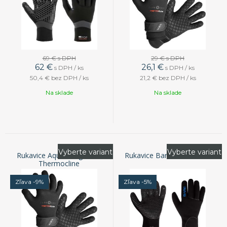
69 €
s DPH
29 €
s DPH
62
€
26,1
€
s DPH / ks
s DPH / ks
50,4 €
bez DPH / ks
21,2 €
bez DPH / ks
Na sklade
Na sklade
Vyberte variant
Vyberte variant
Rukavice Aqua Lung 5mm
Rukavice Bare 3mm Glove
Thermocline
Zľava -9%
Zľava -5%