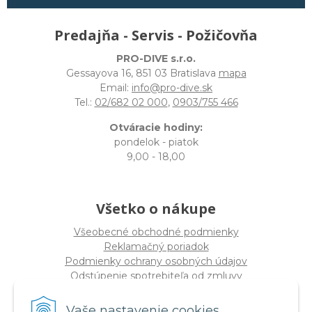
Predajňa - Servis - Požičovňa
PRO-DIVE s.r.o.
Gessayova 16, 851 03 Bratislava
mapa
Email:
info@pro-dive.sk
Tel.:
02/682 02 000
,
0903/755 466
Otváracie hodiny:
pondelok - piatok
9,00 - 18,00
Všetko o nákupe
Všeobecné obchodné podmienky
Reklamačný poriadok
Podmienky ochrany osobných údajov
Odstúpenie spotrebiteľa od zmluvy
Vaše nastavenie cookies