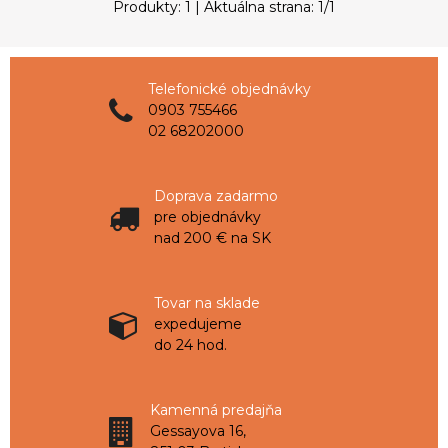
Produkty:
1
| Aktuálna strana:
1
/
1
Telefonické objednávky
0903 755466
02 68202000
Doprava zadarmo
pre objednávky
nad 200 € na SK
Tovar na sklade
expedujeme
do 24 hod.
Kamenná predajňa
Gessayova 16,