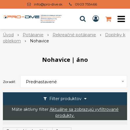
info@pro-dive.sk
0903 755466
Úvod
Potápanie
Rekreačné potápanie
Doplnky k
oblekom
Nohavice
Nohavice | áno
Prednastavené
Zoradiť:
Filter produktov
Máte aktívny filter
Aktuálne sa zobrazujú vyfiltrované
produkty.