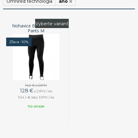
Omnired technológia
áno
Vyberte variant
Nohavice Bare Exowear
Pants M
Zľava -10%
142 €
s DPH
128
€
s DPH / ks
104,1 €
bez DPH / ks
Na sklade