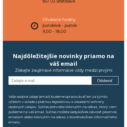
851 03 Bratislava
Otváracie hodiny
pondelok - piatok
9,00 - 18,00
Najdôležitejšie novinky priamo na
váš email
Získajte zaujímavé informácie vždy medzi prvými
Odoberať
Vaše osobné údaje (email) budeme spracovávať len za týmto
účelom v súlade s platnou legislatívou a zásadami ochrany
osobných údajov. Súhlas potvrdíte kliknutím na odkaz, ktorý vám
pošleme na váš email. Súhlas môžete kedykoľvek odvolať písomne,
emailom alebo kliknutím na odkaz z ktoréhokoľvek informačného
emailu.